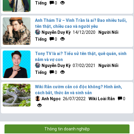
Tiếng
0
Anh Thám Tử – Vinh Trần là ai? Bao nhiêu tuổi,
tên thật, chiều cao và người yêu
Nguyễn Duy Kỳ
14/12/2020
Người Nổi
Tiếng
0
Tony TV là ai? Tiểu sử tên thật, quê quán, sinh
năm và vợ con
Nguyễn Duy Kỳ
07/02/2021
Người Nổi
Tiếng
0
Wiki Rắn cườm cắn có độc không? Hình ảnh,
cách bắt, thức ăn và sinh sản
Anh Ngọc
26/07/2022
Wiki Loài Rắn
0
Thông tin doanh nghiệp