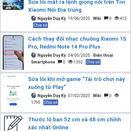
Sửa lỗi mất ra lệnh giọng nói trên Tivi
Xiaomi Nội Địa trung
Nguyễn Duy Kỳ
19/06/2025
Wiki
0
415
Chia sẻ
Cách thay đổi nhạc chuông Xiaomi 15
Pro, Redmi Note 14 Pro Plus
Nguyễn Duy Kỳ
04/05/2025
Điện thoại
Smartphone
0
1352
Chia sẻ
Sửa lỗi khi mở game “Tải trò chơi này
xuống từ Play”
Nguyễn Duy Kỳ
07/02/2025
Wiki
0
1795
Chia sẻ
Thước lỗ ban 52 cm và 48 cm chính
xác nhất Online