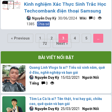
Kinh nghiệm Xác Thực Sinh Trắc Học
Techcombank điện thoại Samsung
Nguyễn Duy Kỳ
30/06/2024
Wiki
0
1385
Chia sẻ
« Previous
1
2
4
5
3
…
72
Next »
BÀI VIẾT NỔI BẬT
Quang Linh Vlogs là ai? Tiểu sử sinh năm, quê
ở đâu, nghề nghiệp và bạn gái
Nguyễn Duy Kỳ
15/02/2021
Người Nổi
Tiếng
0
Tôm La Cà là ai? Tên thật, trai hay gái, chiều
cao, quê quán và bạn gái
Nguyễn Duy Kỳ
25/03/2021
Người Nổi