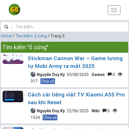
T
o
g
g
l
Home
/
Tìm kiếm: ổ cứng
/
Trang 3
e
n
Tìm kiếm "ổ cứng"
a
v
Stickman Cannon War – Game tương
i
tự Mobi Army ra mắt 2025
g
a
Nguyễn Duy Kỳ
03/08/2025
Games
0
t
317
Chia sẻ
i
o
Cách cài tiếng việt TV Xiaomi A55 Pro
n
sau khi Reset
Nguyễn Duy Kỳ
22/06/2025
Wiki
0
1534
Chia sẻ