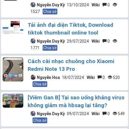
Nguyễn Duy Kỳ
13/10/2024
Wiki
0
1527
Chia sẻ
Tải ảnh đại diện Tiktok, Download
tiktok thumbnail online tool
Nguyễn Duy Kỳ
29/07/2024
Wiki
0
1771
Chia sẻ
Cách cài nhạc chuông cho Xiaomi
Redmi Note 13 Pro
Nguyễn Hoa
18/07/2024
Wiki
0
520
Chia sẻ
[Viêm Gan B] Tại sao uống kháng virus
không giảm mà hbsag lại tăng?
Nguyễn Duy Kỳ
09/07/2024
Wiki
0
549
Chia sẻ