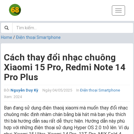
T
o
g
g
l
Home
/
Điện thoại Smartphone
e
n
a
Cách thay đổi nhạc chuông
v
Xiaomi 15 Pro, Redmi Note 14
i
g
Pro Plus
a
t
i
Bởi
Nguyễn Duy Kỳ
Ngày 04/05/2025
In
Điện thoại Smartphone
o
Xem: 2024
n
Bạn đang sử dụng điện thaoij xiaomi mà muốn thay đổi nhạc
chuông mặc định nhàm chán bằng bài hát mà bạn yêu thích
thì bài hướng dẫn sau rất dễ thực hiện. Hướng dẫn này phù
hợp với những điện thoại sử dụng Hyper OS 2.0 trở lên. Ví dụ