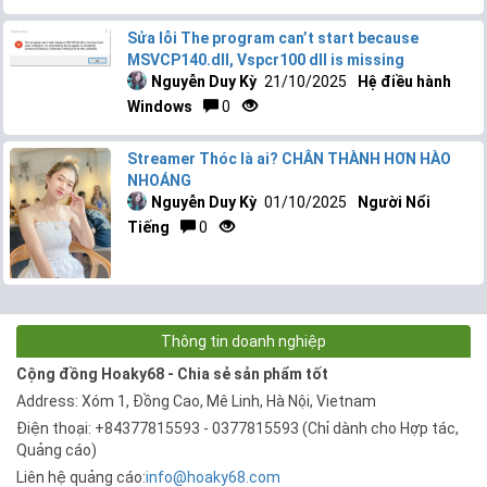
Sửa lỗi The program can’t start because
MSVCP140.dll, Vspcr100 dll is missing
Nguyễn Duy Kỳ
21/10/2025
Hệ điều hành
Windows
0
Streamer Thóc là ai? CHÂN THÀNH HƠN HÀO
NHOÁNG
Nguyễn Duy Kỳ
01/10/2025
Người Nổi
Tiếng
0
Thông tin doanh nghiệp
Cộng đồng Hoaky68 - Chia sẻ sản phẩm tốt
Address: Xóm 1, Đồng Cao, Mê Linh, Hà Nội, Vietnam
Điện thoại: +84377815593 - 0377815593 (Chỉ dành cho Hợp tác,
Quảng cáo)
Liên hệ quảng cáo:
info@hoaky68.com