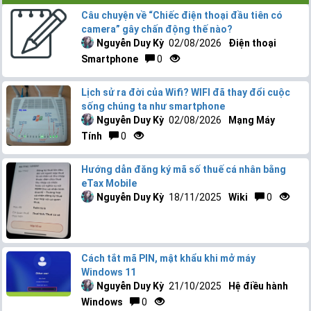
Câu chuyện về “Chiếc điện thoại đầu tiên có
camera” gây chấn động thế nào?
Nguyễn Duy Kỳ
02/08/2026
Điện thoại
Smartphone
0
Lịch sử ra đời của Wifi? WIFI đã thay đổi cuộc
sống chúng ta như smartphone
Nguyễn Duy Kỳ
02/08/2026
Mạng Máy
Tính
0
Hướng dẫn đăng ký mã số thuế cá nhân bằng
eTax Mobile
Nguyễn Duy Kỳ
18/11/2025
Wiki
0
Cách tắt mã PIN, mật khẩu khi mở máy
Windows 11
Nguyễn Duy Kỳ
21/10/2025
Hệ điều hành
Windows
0