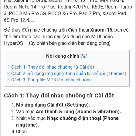
như: Xiaomi 15 Ultra, Xiaomi 14 Pro, 13T Pro, MIX Fold 4,
Redmi Note 14 Pro Plus, Redmi K70 Pro, K60E, Redmi Turbo
3, POCO M6 Pro 5G, POCO X6 Pro, Pad 7 Pro, Xiaomi Pad
6S Pro 12.4, …
Để thay đổi nhạc chuông trên điện thoại
Xiaomi 15
, bạn có
thể làm theo các bước sau (áp dụng cho MIUI hoặc
HyperOS – tùy phiên bản giao diện bạn đang dùng):
Nội dung chính
[
Ẩn
]
1
Cách 1: Thay đổi nhạc chuông từ Cài đặt
2
Cách 2: Sử dụng ứng dụng Trình quản lý chủ đề (Themes)
3
Cách 3: Dùng file MP3 làm nhạc chuông
Cách 1: Thay đổi nhạc chuông từ Cài đặt
Mở ứng dụng Cài đặt (Settings).
Vào mục
Âm thanh & rung (Sound & vibration).
Nhấn vào mục
Nhạc chuông điện thoại (Phone
ringtone).
Chọn: