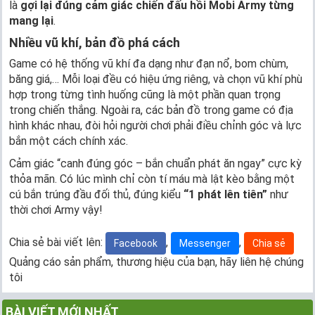
là
gợi lại đúng cảm giác chiến đấu hồi Mobi Army từng
mang lại
.
Nhiều vũ khí, bản đồ phá cách
Game có hệ thống vũ khí đa dạng như đạn nổ, bom chùm,
băng giá,… Mỗi loại đều có hiệu ứng riêng, và chọn vũ khí phù
hợp trong từng tình huống cũng là một phần quan trọng
trong chiến thắng. Ngoài ra, các bản đồ trong game có địa
hình khác nhau, đòi hỏi người chơi phải điều chỉnh góc và lực
bắn một cách chính xác.
Cảm giác “canh đúng góc – bắn chuẩn phát ăn ngay” cực kỳ
thỏa mãn. Có lúc mình chỉ còn tí máu mà lật kèo bằng một
cú bắn trúng đầu đối thủ, đúng kiểu
“1 phát lên tiên”
như
thời chơi Army vậy!
Chia sẻ bài viết lên:
,
,
Facebook
Messenger
Chia sẻ
Quảng cáo sản phẩm, thương hiệu của bạn, hãy liên hệ chúng
tôi
BÀI VIẾT MỚI NHẤT