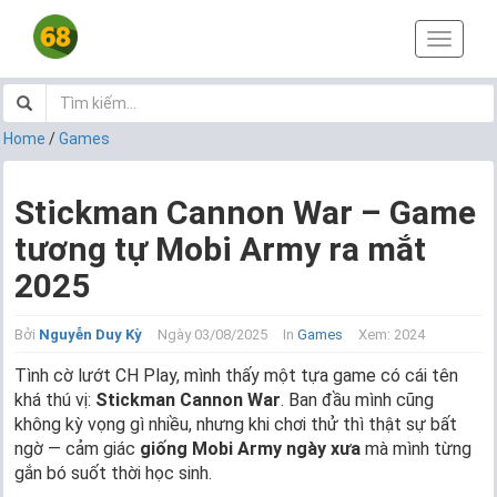
T
o
g
g
l
Home
/
Games
e
n
a
Stickman Cannon War – Game
v
tương tự Mobi Army ra mắt
i
g
2025
a
t
i
Bởi
Nguyễn Duy Kỳ
Ngày 03/08/2025
In
Games
Xem: 2024
o
Tình cờ lướt CH Play, mình thấy một tựa game có cái tên
n
khá thú vị:
Stickman Cannon War
. Ban đầu mình cũng
không kỳ vọng gì nhiều, nhưng khi chơi thử thì thật sự bất
ngờ — cảm giác
giống Mobi Army ngày xưa
mà mình từng
gắn bó suốt thời học sinh.