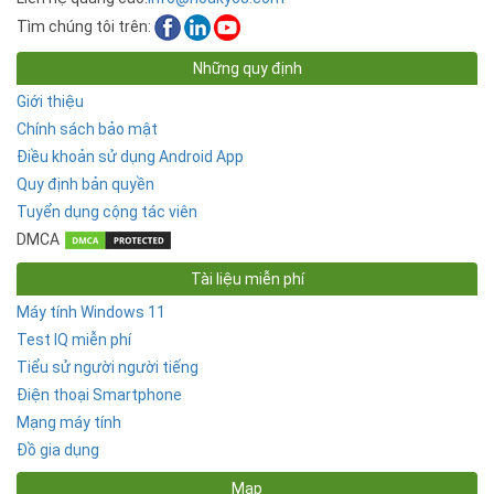
Tìm chúng tôi trên:
Những quy định
Giới thiệu
Chính sách bảo mật
Điều khoản sử dụng Android App
Quy định bản quyền
Tuyển dụng cộng tác viên
DMCA
Tài liệu miễn phí
Máy tính Windows 11
Test IQ miễn phí
Tiểu sử người người tiếng
Điện thoại Smartphone
Mạng máy tính
Đồ gia dụng
Map