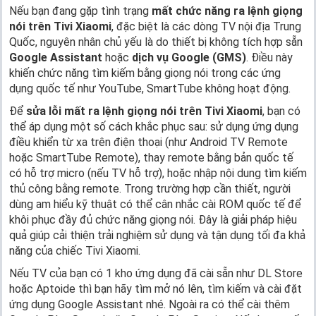
Nếu bạn đang gặp tình trạng
mất chức năng ra lệnh giọng
nói trên Tivi Xiaomi
, đặc biệt là các dòng TV nội địa Trung
Quốc, nguyên nhân chủ yếu là do thiết bị không tích hợp sẵn
Google Assistant
hoặc
dịch vụ Google (GMS)
. Điều này
khiến chức năng tìm kiếm bằng giọng nói trong các ứng
dụng quốc tế như YouTube, SmartTube không hoạt động.
Để
sửa lỗi mất ra lệnh giọng nói trên Tivi Xiaomi
, bạn có
thể áp dụng một số cách khắc phục sau: sử dụng ứng dụng
điều khiển từ xa trên điện thoại (như Android TV Remote
hoặc SmartTube Remote), thay remote bằng bản quốc tế
có hỗ trợ micro (nếu TV hỗ trợ), hoặc nhập nội dung tìm kiếm
thủ công bằng remote. Trong trường hợp cần thiết, người
dùng am hiểu kỹ thuật có thể cân nhắc cài ROM quốc tế để
khôi phục đầy đủ chức năng giọng nói. Đây là giải pháp hiệu
quả giúp cải thiện trải nghiệm sử dụng và tận dụng tối đa khả
năng của chiếc Tivi Xiaomi.
Nếu TV của bạn có 1 kho ứng dụng đã cài sẵn như DL Store
hoặc Aptoide thì bạn hãy tìm mở nó lên, tìm kiếm và cài đặt
ứng dụng Google Assistant nhé. Ngoài ra có thể cài thêm