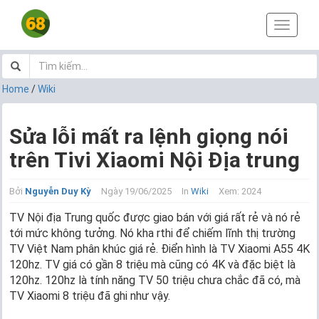
T
o
g
g
l
Home
/
Wiki
e
n
a
Sửa lỗi mất ra lệnh giọng nói
v
trên Tivi Xiaomi Nội Địa trung
i
g
a
Bởi
Nguyễn Duy Kỳ
Ngày 19/06/2025
In
Wiki
Xem: 2024
t
i
TV Nội địa Trung quốc được giao bán với giá rất rẻ và nó rẻ
o
tới mức không tưởng. Nó kha rthi để chiếm lĩnh thị trường
n
TV Việt Nam phân khúc giá rẻ. Điển hình là TV Xiaomi A55 4K
120hz. TV giá có gần 8 triệu mà cũng có 4K và đặc biệt là
120hz. 120hz là tính năng TV 50 triệu chưa chắc đã có, mà
TV Xiaomi 8 triệu đã ghi như vậy.