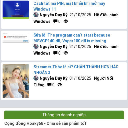
Cách tắt mã PIN, mật khẩu khi mở máy
Windows 11
Nguyễn Duy Kỳ
21/10/2025
Hệ điều hành
Windows
0
Sửa lỗi The program can’t start because
MSVCP140.dll, Vspcr100 dll is missing
Nguyễn Duy Kỳ
21/10/2025
Hệ điều hành
Windows
0
Streamer Thóc là ai? CHÂN THÀNH HƠN HÀO
NHOÁNG
Nguyễn Duy Kỳ
01/10/2025
Người Nổi
Tiếng
0
Thông tin doanh nghiệp
Cộng đồng Hoaky68 - Chia sẻ sản phẩm tốt