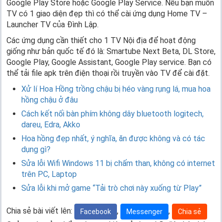
Google Play Store hoặc Google Play Service. Nếu bạn muốn
TV có 1 giao diện đẹp thì có thể cài ứng dụng Home TV –
Launcher TV của Đình Lập.
Các ứng dụng cần thiết cho 1 TV Nội địa để hoạt động
giống như bản quốc tế đó là: Smartube Next Beta, DL Store,
Google Play, Google Assistant, Google Play service. Bạn có
thể tải file apk trên điện thoại rồi truyền vào TV để cài đặt.
Xử lí Hoa Hồng trồng chậu bị héo vàng rụng lá, mua hoa
hồng chậu ở đâu
Cách kết nối bàn phím không dây bluetooth logitech,
dareu, Edra, Akko
Hoa hồng đẹp nhất, ý nghĩa, ăn được không và có tác
dụng gì?
Sửa lỗi Wifi Windows 11 bị chấm than, không có internet
trên PC, Laptop
Sửa lỗi khi mở game “Tải trò chơi này xuống từ Play”
Chia sẻ bài viết lên:
,
,
Facebook
Messenger
Chia sẻ