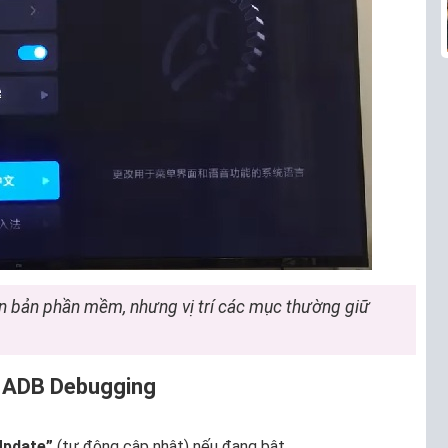
ên bản phần mềm, nhưng vị trí các mục thường giữ
à ADB Debugging
 Update”
(tự động cập nhật) nếu đang bật.