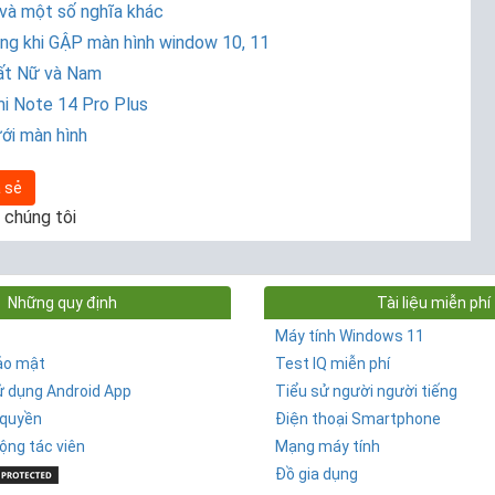
 và một số nghĩa khác
ong khi GẬP màn hình window 10, 11
hất Nữ và Nam
mi Note 14 Pro Plus
ưới màn hình
 sẻ
 chúng tôi
Những quy định
Tài liệu miễn phí
Máy tính Windows 11
ảo mật
Test IQ miễn phí
ử dụng Android App
Tiểu sử người người tiếng
 quyền
Điện thoại Smartphone
ộng tác viên
Mạng máy tính
Đồ gia dụng