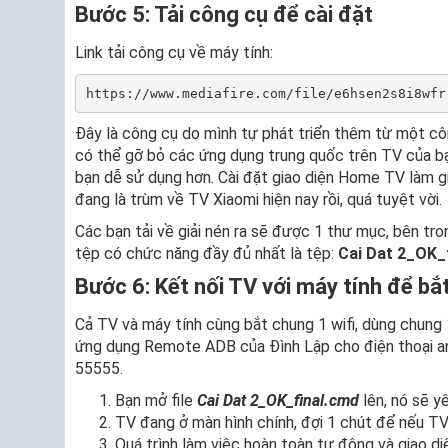
Bước 5: Tải công cụ để cài đặt
Link tải công cụ về máy tính:
https://www.mediafire.com/file/e6hsen2s8i8wfr
Đây là công cụ do mình tự phát triển thêm từ một cô
có thể gỡ bỏ các ứng dụng trung quốc trên TV của bạ
bạn dễ sử dụng hơn. Cài đặt giao diện Home TV làm gia
đang là trùm về TV Xiaomi hiện nay rồi, quá tuyệt vời.
Các bạn tải về giải nén ra sẽ được 1 thư mục, bên tro
tệp có chức năng đầy đủ nhất là tệp:
Cai Dat 2_OK_
Bước 6: Kết nối TV với máy tính để b
Cả TV và máy tính cùng bắt chung 1 wifi, dùng chung
ứng dụng Remote ADB của Đình Lập cho điện thoại and
55555.
Bạn mở file
Cai Dat 2_OK_final.cmd
lên, nó sẽ y
TV đang ở màn hình chính, đợi 1 chút để nếu TV 
Quá trình làm việc hoàn toàn tự động và giao di