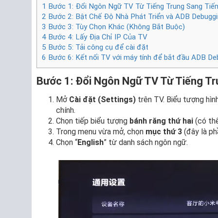
1
Bước 1: Đổi Ngôn Ngữ TV Từ Tiếng Trung Sang Tiế
2
Bước 2: Bật Chế Độ Nhà Phát Triển và ADB Debugg
3
Bước 3: Tùy Chọn Khác (Không Bắt Buộc)
4
Bước 4: Lấy Địa Chỉ IP Của TV
5
Bước 5: Tải công cụ để cài đặt
6
Bước 6: Kết nối TV với máy tính để bắt đầu ADB De
Bước 1: Đổi Ngôn Ngữ TV Từ Tiếng T
Mở
Cài đặt (Settings)
trên TV. Biểu tượng hìn
chính.
Chọn tiếp biểu tượng
bánh răng thứ hai
(có th
Trong menu vừa mở, chọn
mục thứ 3
(đây là ph
Chọn “
English
” từ danh sách ngôn ngữ.