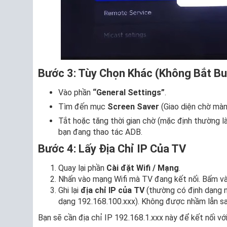
Bước 3: Tùy Chọn Khác (Không Bắt B
Vào phần
“General Settings”
.
Tìm đến mục
Screen Saver
(Giao diện chờ màn
Tắt hoặc tăng thời gian chờ (mặc định thường l
bạn đang thao tác ADB.
Bước 4: Lấy Địa Chỉ IP Của TV
Quay lại phần
Cài đặt Wifi / Mạng
.
Nhấn vào mạng Wifi mà TV đang kết nối. Bấm v
Ghi lại
địa chỉ IP của TV
(thường có định dạng n
dạng 192.168.100.xxx). Không được nhầm lẫn sa
Bạn sẽ cần địa chỉ IP 192.168.1.xxx này để kết nối v