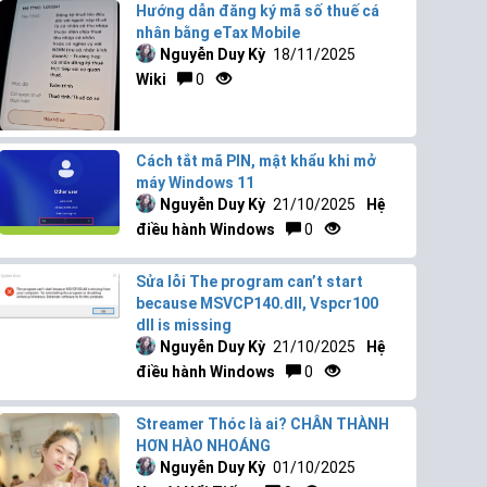
Hướng dẫn đăng ký mã số thuế cá
nhân bằng eTax Mobile
Nguyễn Duy Kỳ
18/11/2025
Wiki
0
Cách tắt mã PIN, mật khẩu khi mở
máy Windows 11
Nguyễn Duy Kỳ
21/10/2025
Hệ
điều hành Windows
0
Sửa lỗi The program can’t start
because MSVCP140.dll, Vspcr100
dll is missing
Nguyễn Duy Kỳ
21/10/2025
Hệ
điều hành Windows
0
Streamer Thóc là ai? CHÂN THÀNH
HƠN HÀO NHOÁNG
Nguyễn Duy Kỳ
01/10/2025