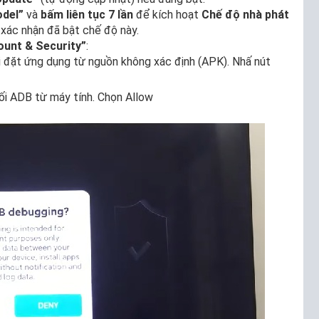
del”
và
bấm liên tục 7 lần
để kích hoạt
Chế độ nhà phát
 xác nhận đã bật chế độ này.
ount & Security”
:
 đặt ứng dụng từ nguồn không xác định (APK). Nhấ nút
i ADB từ máy tính. Chọn Allow