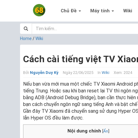
Chủ Đề
Máy tính
Wiki
Home
/
Wiki
Cách cài tiếng việt TV Xia
Bởi
Nguyễn Duy Kỳ
Ngày 22/06/2025
In
Wiki
Xem: 2024
Nếu bạn vừa mới mua một chiếc TV Xiaomi Android phiê
tiếng Trung. Hoặc sau khi bạn reset lại TV thì ngôn ng
bằng ADB (Android Debug Bridge), bạn cần thực hiện 
bạn cách chuyển ngôn ngữ sang tiếng Anh và bật chế
Gần đây TV Xiaomi đã chuyển sang sử dụng Hyper OS,
lẫn Hyper OS đều làm được.
Nội dung chính
[
Ẩn
]