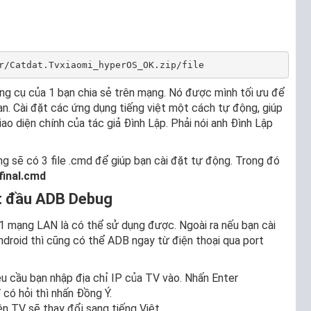
r/Catdat.Tvxiaomi_hyperOS_OK.zip/file
ng cụ của 1 bạn chia sẻ trên mạng. Nó được mình tối ưu để
n. Cài đặt các ứng dụng tiếng việt một cách tự động, giúp
o diện chính của tác giả Đình Lập. Phải nói anh Đình Lập
ng sẽ có 3 file .cmd để giúp bạn cài đặt tự động. Trong đó
final.cmd
ắt đầu ADB Debug
 1 mạng LAN là có thể sử dụng được. Ngoài ra nếu bạn cài
roid thì cũng có thể ADB ngay từ điện thoại qua port
êu cầu bạn nhập địa chỉ IP của TV vào. Nhấn Enter
có hỏi thì nhấn Đồng Ý.
ện TV sẽ thay đổi sang tiếng Việt.