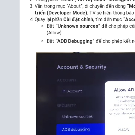
Vẫn trong mục “About”, di chuyển đến dòng
“Mo
triển (Developer Mode)
. TV sẽ hiện thông báo
Quay lại phần
Cài đặt chính
, tìm đến mục
“Acc
Bật
“Unknown sources”
để cho phép cài
(Allow)
Bật
“ADB Debugging”
để cho phép kết nố