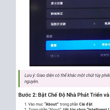
Lưu ý: Giao diện có thể khác một chút tùy phi
nguyên.
Bước 2: Bật Chế Độ Nhà Phát Triển v
Vào mục
“About”
trong phần
Cài đặt
.
Trong phần “About”,
tắt tùy chọn “Intelligent