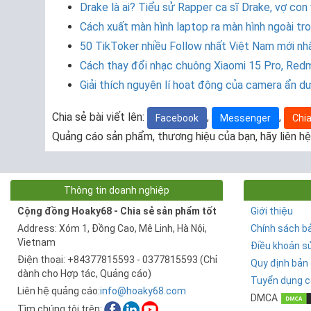
Drake là ai? Tiểu sử Rapper ca sĩ Drake, vợ con
Cách xuất màn hình laptop ra màn hình ngoài tr
50 TikToker nhiều Follow nhất Việt Nam mới n
Cách thay đổi nhạc chuông Xiaomi 15 Pro, Red
Giải thích nguyên lí hoạt động của camera ẩn d
Chia sẻ bài viết lên:
,
,
Facebook
Messenger
Chia
Quảng cáo sản phẩm, thương hiệu của bạn, hãy liên hệ
Thông tin doanh nghiệp
Cộng đồng Hoaky68 - Chia sẻ sản phẩm tốt
Giới thiệu
Address: Xóm 1, Đồng Cao, Mê Linh, Hà Nội,
Chính sách b
Vietnam
Điều khoản s
Điện thoại: +84377815593 - 0377815593 (Chỉ
Quy định bản
dành cho Hợp tác, Quảng cáo)
Tuyển dụng c
Liên hệ quảng cáo:
info@hoaky68.com
DMCA
Tìm chúng tôi trên: