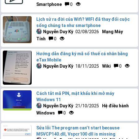
Smartphone
0
Lịch sử ra đời của Wifi? WIFI đã thay đổi cuộc
sống chúng ta như smartphone
Nguyễn Duy Kỳ
02/08/2026
Mạng Máy
Tính
0
Hướng dẫn đăng ký mã số thuế cá nhân bằng
eTax Mobile
Nguyễn Duy Kỳ
18/11/2025
Wiki
0
Cách tắt mã PIN, mật khẩu khi mở máy
Windows 11
Nguyễn Duy Kỳ
21/10/2025
Hệ điều hành
Windows
0
Sửa lỗi The program can’t start because
MSVCP140.dll, Vspcr100 dll is missing