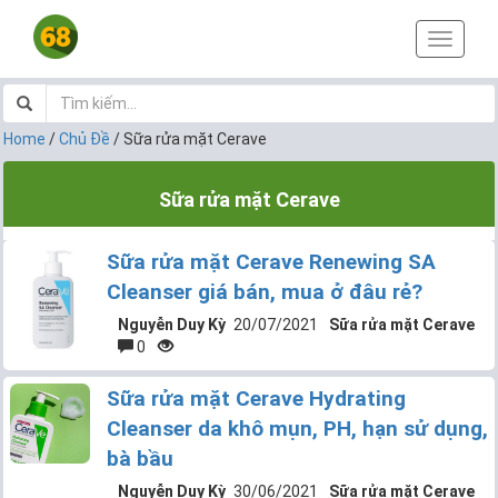
T
o
g
g
l
Home
/
Chủ Đề
/
Sữa rửa mặt Cerave
e
n
Sữa rửa mặt Cerave
a
v
i
Sữa rửa mặt Cerave Renewing SA
g
a
Cleanser giá bán, mua ở đâu rẻ?
t
Nguyễn Duy Kỳ
20/07/2021
Sữa rửa mặt Cerave
i
0
o
n
Sữa rửa mặt Cerave Hydrating
Cleanser da khô mụn, PH, hạn sử dụng,
bà bầu
Nguyễn Duy Kỳ
30/06/2021
Sữa rửa mặt Cerave