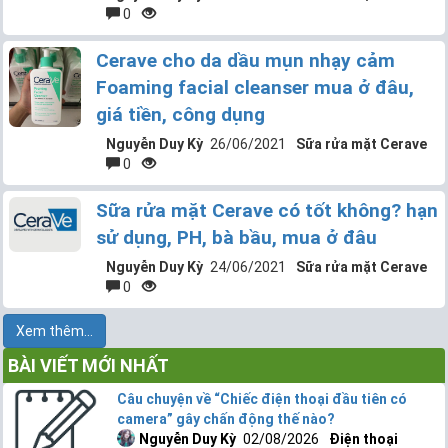
0
Cerave cho da dầu mụn nhạy cảm
Foaming facial cleanser mua ở đâu,
giá tiền, công dụng
Nguyễn Duy Kỳ
26/06/2021
Sữa rửa mặt Cerave
0
Sữa rửa mặt Cerave có tốt không? hạn
sử dụng, PH, bà bầu, mua ở đâu
Nguyễn Duy Kỳ
24/06/2021
Sữa rửa mặt Cerave
0
Xem thêm...
BÀI VIẾT MỚI NHẤT
Câu chuyện về “Chiếc điện thoại đầu tiên có
camera” gây chấn động thế nào?
Nguyễn Duy Kỳ
02/08/2026
Điện thoại