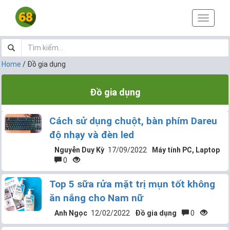
T
o
g
g
l
Home
/
Đồ gia dụng
e
n
Đồ gia dụng
a
v
i
Cách sử dụng chuột, bàn phím Dareu
g
a
độ nhạy và đèn led
t
Nguyễn Duy Kỳ
17/09/2022
Máy tính PC, Laptop
i
0
o
n
Top 5 sữa rửa mặt trị mụn tốt không
ăn nắng cho Nam nữ
Anh Ngọc
12/02/2022
Đồ gia dụng
0