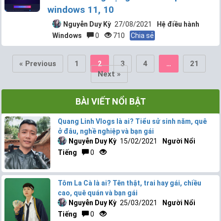
windows 11, 10
Nguyễn Duy Kỳ
27/08/2021
Hệ điều hành
Windows
0
710
Chia sẻ
« Previous
1
3
4
21
2
…
Next »
BÀI VIẾT NỔI BẬT
Quang Linh Vlogs là ai? Tiểu sử sinh năm, quê
ở đâu, nghề nghiệp và bạn gái
Nguyễn Duy Kỳ
15/02/2021
Người Nổi
Tiếng
0
Tôm La Cà là ai? Tên thật, trai hay gái, chiều
cao, quê quán và bạn gái
Nguyễn Duy Kỳ
25/03/2021
Người Nổi
Tiếng
0