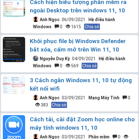
Cách hiện biểu tượng phần mềm ra
ngoài Desktop trên windows 11, 10
Anh Ngọc
06/09/2021
Hệ điều hành
Windows
0
1615
Chia sẻ
Khôi phục file bị Windows Defender
bắt xóa, cấm mở trên Win 11, 10
Nguyễn Duy Kỳ
04/09/2021
Hệ điều hành
Windows
0
569
Chia sẻ
3 Cách ngăn Windows 11, 10 tự động
kết nối wifi
Anh Ngọc
03/09/2021
Mạng Máy Tính
0
383
Chia sẻ
Cách tải, cài đặt Zoom học online cho
máy tính windows 11, 10
Anh Ngọc
03/09/2021
Phần mềm
0