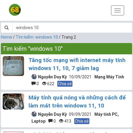
T
o
g
g
l
Home
/
Tìm kiếm: windows 10
/
Trang 2
e
n
Tìm kiếm "windows 10"
a
v
Tăng tốc mạng wifi internet máy tính
i
windows 11, 10, 7 giảm lag
g
a
Nguyễn Duy Kỳ
10/09/2021
Mạng Máy Tính
t
0
622
Chia sẻ
i
o
Máy tính quá nóng và những cách để
n
làm mát trên windows 11, 10
Nguyễn Duy Kỳ
09/09/2021
Máy tính PC,
Laptop
0
413
Chia sẻ