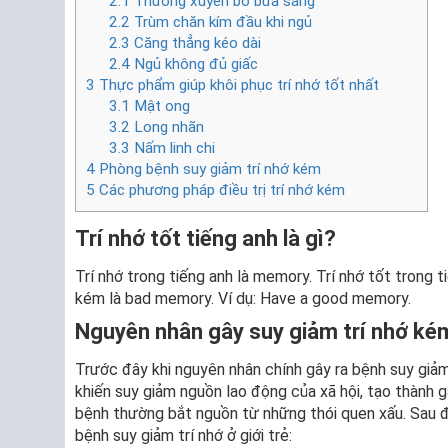
2.1
Thường xuyên bỏ bữa sáng
2.2
Trùm chăn kím đầu khi ngủ
2.3
Căng thẳng kéo dài
2.4
Ngủ không đủ giấc
3
Thực phẩm giúp khôi phục trí nhớ tốt nhất
3.1
Mật ong
3.2
Long nhãn
3.3
Nấm linh chi
4
Phòng bệnh suy giảm trí nhớ kém
5
Các phương pháp điều trị trí nhớ kém
Trí nhớ tốt tiếng anh là gì?
Trí nhớ trong tiếng anh là memory. Trí nhớ tốt trong
kém là bad memory. Ví dụ: Have a good memory.
Nguyên nhân gây suy giảm trí nhớ kém
Trước đây khi nguyên nhân chính gây ra bệnh suy giảm t
khiến suy giảm nguồn lao động của xã hội, tạo thành 
bệnh thường bắt nguồn từ những thói quen xấu. Sau đ
bệnh suy giảm trí nhớ ở giới trẻ: