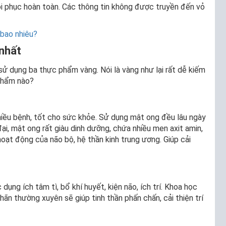
i phục hoàn toàn. Các thông tin không được truyền đến vỏ
 bao nhiêu?
 nhất
sử dụng ba thực phẩm vàng. Nói là vàng như lại rất dễ kiếm
 phẩm nào?
iều bệnh, tốt cho sức khỏe. Sử dụng mật ong đều lâu ngày
ại, mật ong rất giàu dinh dưỡng, chứa nhiều men axit amin,
hoạt động của não bộ, hệ thần kinh trung ương. Giúp cải
dụng ích tâm tì, bổ khí huyết, kiện não, ích trí. Khoa học
hãn thường xuyên sẽ giúp tinh thần phấn chấn, cải thiện trí