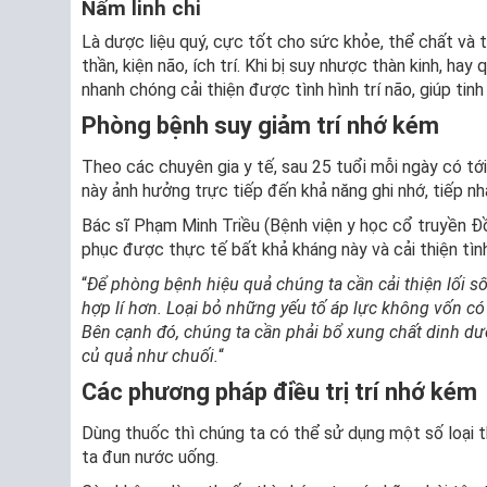
Nấm linh chi
Là dược liệu quý, cực tốt cho sức khỏe, thể chất và 
thần, kiện não, ích trí. Khi bị suy nhược thàn kinh, ha
nhanh chóng cải thiện được tình hình trí não, giúp tinh
Phòng bệnh suy giảm trí nhớ kém
Theo các chuyên gia y tế, sau 25 tuổi mỗi ngày có tới
này ảnh hưởng trực tiếp đến khả năng ghi nhớ, tiếp nh
Bác sĩ Phạm Minh Triều (Bệnh viện y học cổ truyền Đ
phục được thực tế bất khả kháng này và cải thiện tình
“
Để phòng bệnh hiệu quả chúng ta cần cải thiện lối số
hợp lí hơn. Loại bỏ những yếu tố áp lực không vốn có 
Bên cạnh đó, chúng ta cần phải bổ xung chất dinh dư
củ quả như chuối.
“
Các phương pháp điều trị trí nhớ kém
Dùng thuốc thì chúng ta có thể sử dụng một số loại th
ta đun nước uống.