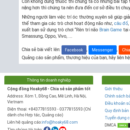
Còn không dùng thuốc thì chúng ta có những bài tập 
nặng hơn thì chúng ta nên đưa đến cơ sở điều trị chuy
Những người làm việc trí óc thường xuyên sẽ giúp giả
thể tham gia các trò chơi hoạt động não như,
câu đố
,
xuất bạn sử dụng trò chơi “Rèn trí não
Brain Game
tại
Smassung, Oppo, Vivo, ….
Chia sẻ bài viết lên:
,
,
Facebook
Messenger
Chia
Quảng cáo sản phẩm, thương hiệu của bạn, hãy liên hệ
Thông tin doanh nghiệp
Cộng đồng Hoaky68 - Chia sẻ sản phẩm tốt
Giới thiệu
Address: Xóm 1, Đồng Cao, Mê Linh, Hà Nội,
Chính sách b
Vietnam
Điều khoản s
Điện thoại: +84377815593 - 0377815593 (Chỉ
Quy định bản
dành cho Hợp tác, Quảng cáo)
Tuyển dụng c
Liên hệ quảng cáo:
info@hoaky68.com
DMCA
Tìm chúng tôi trên: