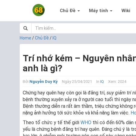
Chủ Đề
Máy tính
Wiki
Home
/
Chủ Đề
/
IQ
Trí nhớ kém – Nguyên nhân 
anh là gì?
Bởi
Nguyễn Duy Kỳ
Ngày 25/04/2021
In
IQ
Xem: 2024
Chứng hay quên hay còn gọi là đãng trí,
suy giảm trí 
bệnh thường xuyên xảy ra ở người cao tuổi thì ngày n
Bệnh thường diễn ra rất âm thầm, triệu chứng không rõ
nặng ảnh hưởng tới sức khỏe và khả năng làm việc.
Ho
Theo tổ chức y tế thế giới
WHO
thì có đến 60% dân s
yếu là chứng bệnh đãng trí hay quên. Đáng chú ý là tr
lực lớn, ô nhiễm môi trường nên con số này càng ngày