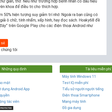
thư giãn, thở. Nếu như trường hợp bệnh nhân có dấu hiệu
ên khoa để điều trị cho thích hợp.
m 50% hiện tượng suy giảm trí nhớ. Ngoài ra bạn cũng có
 giải ô chữ, tính nhẩm, xếp hình, hay đọc sách. Hoaky68 đề
 đây” trên Google Play cho các điện thoại Android như
 sẻ
 chúng tôi
Những quy định
Tài liệu miễn phí
Máy tính Windows 11
ảo mật
Test IQ miễn phí
ử dụng Android App
Tiểu sử người người tiếng
 quyền
Điện thoại Smartphone
ộng tác viên
Mạng máy tính
Đồ gia dụng