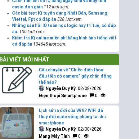
Cách tính chỉ số IQ bằng ngày sinh và máy tính
casio đơn giản
112 lượt xem.
Các bài test IQ tuyển dụng Nhật Bản, Samsung,
Viettel, Fpt có đáp án
528 lượt xem.
Những câu hỏi IQ toán học logic hay trí tuệ, có đáp
án.
100 lượt xem.
Kiểm tra IQ online miễn phí bằng hình ảnh tiếng việt
có đáp án
104645 lượt xem.
BÀI VIẾT MỚI NHẤT
Câu chuyện về “Chiếc điện thoại
đầu tiên có camera” gây chấn động
thế nào?
Nguyễn Duy Kỳ
02/08/2026
Điện thoại Smartphone
0
Lịch sử ra đời của Wifi? WIFI đã
thay đổi cuộc sống chúng ta như
smartphone
Nguyễn Duy Kỳ
02/08/2026
Mạng Máy Tính
0