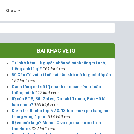
Khác
BÀI KHÁC VỀ IQ
Trí nhớ kém – Nguyên nhân và cách tăng trí nhớ,
tiếng anh là gì?
161 lượt xem.
50 Câu đố vui trí tuệ hai não khó mà hay, có đáp án
152 lượt xem.
Cách tăng chỉ số IQ nhanh cho bạn rèn trí não
thông minh
127 lượt xem.
IQ của BTS, Bill Gates, Donald Trump, Bác Hồ là
bao nhiêu?
160 lượt xem.
Kiểm tra IQ cho lớp 6 7 & 13 tuổi miễn phí bằng ảnh
trong vòng 1 phút
314 lượt xem.
IQ vô cực là gì? Meme IQ vô cực hài hước trên
facebook
322 lượt xem.