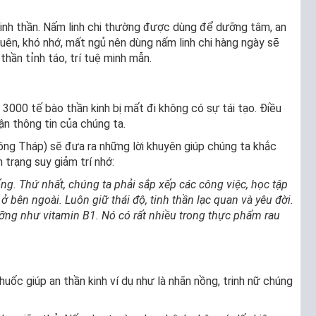
tinh thần. Nấm linh chi thường được dùng để dưỡng tâm, an
y quên, khó nhớ, mất ngủ nên dùng nấm linh chi hàng ngày sẽ
 thần tỉnh táo, trí tuệ minh mẫn.
 3000 tế bào thần kinh bị mất đi không có sự tái tạo. Điều
ận thông tin của chúng ta.
ồng Tháp) sẽ đưa ra những lời khuyên giúp chúng ta khắc
 trạng suy giảm trí nhớ:
ng. Thứ nhất, chúng ta phải sắp xếp các công việc, học tập
ở bên ngoài. Luôn giữ thái độ, tinh thần lạc quan và yêu đời.
ỡng như vitamin B1. Nó có rất nhiều trong thực phẩm rau
uốc giúp an thần kinh ví dụ như là nhãn nồng, trinh nữ chúng