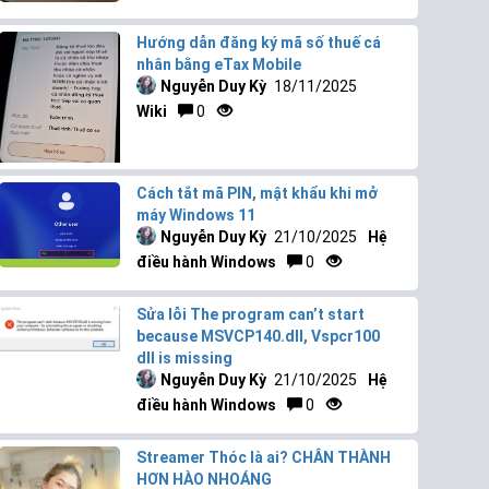
Hướng dẫn đăng ký mã số thuế cá
nhân bằng eTax Mobile
Nguyễn Duy Kỳ
18/11/2025
Wiki
0
Cách tắt mã PIN, mật khẩu khi mở
máy Windows 11
Nguyễn Duy Kỳ
21/10/2025
Hệ
điều hành Windows
0
Sửa lỗi The program can’t start
because MSVCP140.dll, Vspcr100
dll is missing
Nguyễn Duy Kỳ
21/10/2025
Hệ
điều hành Windows
0
Streamer Thóc là ai? CHÂN THÀNH
HƠN HÀO NHOÁNG