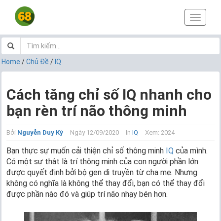
T
o
g
g
l
Home
/
Chủ Đề
/
IQ
e
n
a
Cách tăng chỉ số IQ nhanh cho
v
bạn rèn trí não thông minh
i
g
a
Bởi
Nguyễn Duy Kỳ
Ngày 12/09/2020
In
IQ
Xem: 2024
t
i
Bạn thực sự muốn cải thiện chỉ số thông minh
IQ
của mình.
o
Có một sự thật là trí thông minh của con người phần lớn
n
được quyết định bởi bộ gen di truyền từ cha mẹ. Nhưng
không có nghĩa là không thể thay đổi, bạn có thể thay đổi
được phần nào đó và giúp trí não nhạy bén hơn.