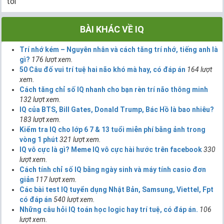
tôi
BÀI KHÁC VỀ IQ
Trí nhớ kém – Nguyên nhân và cách tăng trí nhớ, tiếng anh là
gì?
176 lượt xem.
50 Câu đố vui trí tuệ hai não khó mà hay, có đáp án
164 lượt
xem.
Cách tăng chỉ số IQ nhanh cho bạn rèn trí não thông minh
132 lượt xem.
IQ của BTS, Bill Gates, Donald Trump, Bác Hồ là bao nhiêu?
183 lượt xem.
Kiểm tra IQ cho lớp 6 7 & 13 tuổi miễn phí bằng ảnh trong
vòng 1 phút
321 lượt xem.
IQ vô cực là gì? Meme IQ vô cực hài hước trên facebook
330
lượt xem.
Cách tính chỉ số IQ bằng ngày sinh và máy tính casio đơn
giản
117 lượt xem.
Các bài test IQ tuyển dụng Nhật Bản, Samsung, Viettel, Fpt
có đáp án
540 lượt xem.
Những câu hỏi IQ toán học logic hay trí tuệ, có đáp án.
106
lượt xem.