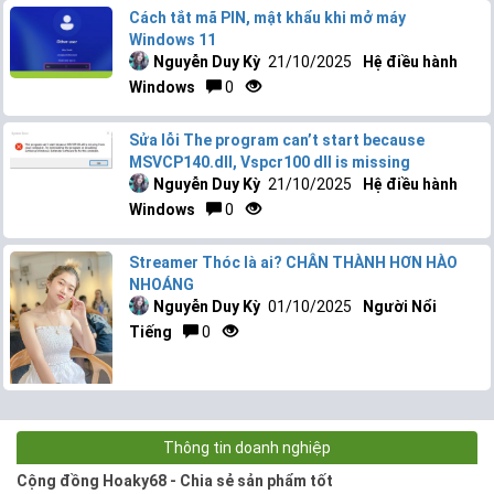
Cách tắt mã PIN, mật khẩu khi mở máy
Windows 11
Nguyễn Duy Kỳ
21/10/2025
Hệ điều hành
Windows
0
Sửa lỗi The program can’t start because
MSVCP140.dll, Vspcr100 dll is missing
Nguyễn Duy Kỳ
21/10/2025
Hệ điều hành
Windows
0
Streamer Thóc là ai? CHÂN THÀNH HƠN HÀO
NHOÁNG
Nguyễn Duy Kỳ
01/10/2025
Người Nổi
Tiếng
0
Thông tin doanh nghiệp
Cộng đồng Hoaky68 - Chia sẻ sản phẩm tốt