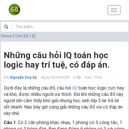
T
o
g
g
l
Home
/
Chủ Đề
/
IQ
e
n
a
Những câu hỏi IQ toán học
v
logic hay trí tuệ, có đáp án.
i
g
a
Bởi
Nguyễn Duy Kỳ
Ngày 04/09/2020
In
IQ
Xem: 2024
t
i
Dưới đây là những câu đố, câu hỏi
IQ
toán học logic cực hay
o
và khó, được nhiều người ưa thích. Đôi khi những câu đố này
n
người lớn cảm thấy khó giỏi nhưng học sinh lớp 5 lại trả lời
rất nhanh. Nào bây giờ cùng giải những câu đố vui có đáp án
này nhé.
Câu 1
: Có 2 căn phòng khác nhau, 1 phòng có 3 công tắc, 1
phòng có 3 bóng đèn. Bạn đang đứng ở phòng có 3 cái công