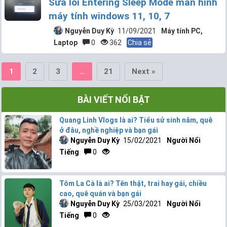
Sửa lỗi Entering Sleep Mode màn hình
máy tính windows 11, 10, 7
Nguyễn Duy Kỳ
11/09/2021
Máy tính PC,
Laptop
0
362
Chia sẻ
2
3
21
Next »
1
…
BÀI VIẾT NỔI BẬT
Quang Linh Vlogs là ai? Tiểu sử sinh năm, quê
ở đâu, nghề nghiệp và bạn gái
Nguyễn Duy Kỳ
15/02/2021
Người Nổi
Tiếng
0
Tôm La Cà là ai? Tên thật, trai hay gái, chiều
cao, quê quán và bạn gái
Nguyễn Duy Kỳ
25/03/2021
Người Nổi
Tiếng
0