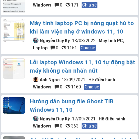
Windows
0
171
Chia sẻ
Máy tính laptop PC bị nóng quạt hú to
khi làm việc nhẹ ở windows 11, 10
Nguyễn Duy Kỳ
13/08/2022
Máy tính PC,
Laptop
0
1151
Chia sẻ
Lỗi laptop Windows 11, 10 tự động bật
máy không cần nhấn nút
Anh Ngọc
18/09/2021
Hệ điều hành
Windows
0
1160
Chia sẻ
Hướng dẫn bung file Ghost TIB
Windows 11, 10
Nguyễn Duy Kỳ
17/09/2021
Hệ điều hành
Windows
0
363
Chia sẻ