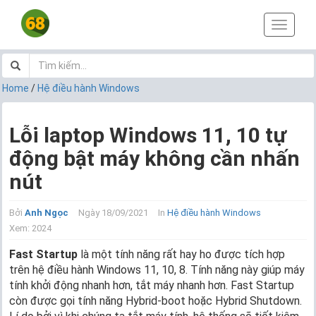
T
o
g
g
l
Home
/
Hệ điều hành Windows
e
n
a
Lỗi laptop Windows 11, 10 tự
v
động bật máy không cần nhấn
i
g
nút
a
t
i
Bởi
Anh Ngọc
Ngày 18/09/2021
In
Hệ điều hành Windows
o
Xem: 2024
n
Fast Startup
là một tính năng rất hay ho được tích hợp
trên hệ điều hành Windows 11, 10, 8. Tính năng này giúp máy
tính khởi động nhanh hơn, tắt máy nhanh hơn. Fast Startup
còn được gọi tính năng Hybrid-boot hoặc Hybrid Shutdown.