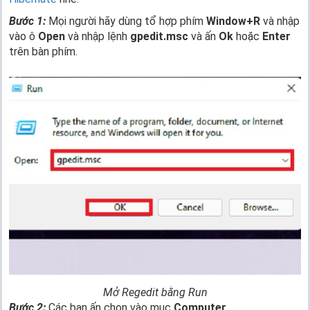
Bước 1:
Mọi người hãy dùng tổ hợp phím
Window+R
và nhập
vào ô
Open
và nhập lệnh
gpedit.msc
và ấn
Ok
hoặc
Enter
trên bàn phím.
Mở Regedit bằng Run
Bước 2:
Các bạn ấn chọn vào mục
Computer