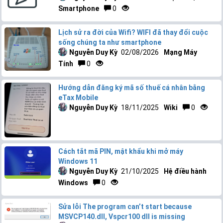
Smartphone
0
Lịch sử ra đời của Wifi? WIFI đã thay đổi cuộc
sống chúng ta như smartphone
Nguyễn Duy Kỳ
02/08/2026
Mạng Máy
Tính
0
Hướng dẫn đăng ký mã số thuế cá nhân bằng
eTax Mobile
Nguyễn Duy Kỳ
18/11/2025
Wiki
0
Cách tắt mã PIN, mật khẩu khi mở máy
Windows 11
Nguyễn Duy Kỳ
21/10/2025
Hệ điều hành
Windows
0
Sửa lỗi The program can’t start because
MSVCP140.dll, Vspcr100 dll is missing