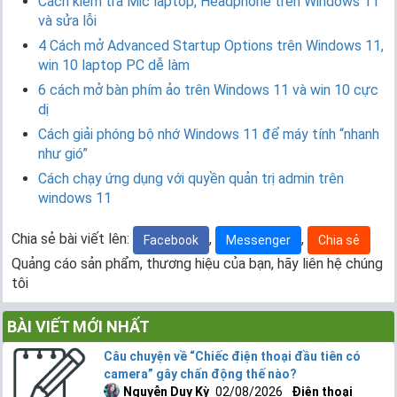
Cách kiểm tra Mic laptop, Headphone trên Windows 11
và sửa lỗi
4 Cách mở Advanced Startup Options trên Windows 11,
win 10 laptop PC dễ làm
6 cách mở bàn phím ảo trên Windows 11 và win 10 cực
dị
Cách giải phóng bộ nhớ Windows 11 để máy tính “nhanh
như gió”
Cách chạy ứng dụng với quyền quản trị admin trên
windows 11
Chia sẻ bài viết lên:
,
,
Facebook
Messenger
Chia sẻ
Quảng cáo sản phẩm, thương hiệu của bạn, hãy liên hệ chúng
tôi
BÀI VIẾT MỚI NHẤT
Câu chuyện về “Chiếc điện thoại đầu tiên có
camera” gây chấn động thế nào?
Nguyễn Duy Kỳ
02/08/2026
Điện thoại