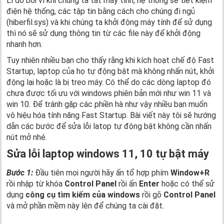
Lí do bởi vì khi chúng ta tắt máy tính, hệ thống sẽ tiết kiệm
điện hệ thống, các tập tin bằng cách cho chúng đi ngủ
(hiberfil.sys) và khi chúng ta khởi động máy tính để sử dụng
thì nó sẽ sử dụng thông tin từ các file này để khởi động
nhanh hơn.
Tuy nhiên nhiều bạn cho thấy rằng khi kích hoạt chế độ Fast
Startup, laptop của họ tự động bật mà không nhấn nút, khởi
động lại hoặc là bị treo máy. Có thể do các dòng laptop đó
chưa được tối ưu với windows phiên bản mới như win 11 và
win 10. Để tránh gặp các phiền hà như vậy nhiều bạn muốn
vô hiệu hóa tính năng Fast Startup. Bài viết này tôi sẽ hướng
dẫn các bước để sửa lỗi latop tự động bật không cần nhấn
nút mở nhé.
Sửa lỗi laptop windows 11, 10 tự bật máy
Bước 1:
Đầu tiên mọi người hãy ấn tổ hợp phím
Window+R
rồi nhập từ khóa
Control Panel
rồi ấn
Enter
hoặc có thể sử
dụng
công cụ tìm kiếm của windows
rồi gõ
Control Panel
và mở phần mềm này lên để chúng ta cài đặt.