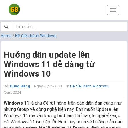
T
o
g
g
l
Home
/
Hệ điều hành Windows
e
n
a
Hướng dẫn update lên
v
Windows 11 dễ dàng từ
i
g
Windows 10
a
t
i
Bởi
Dũng Đặng
Ngày 30/06/2021
In
Hệ điều hành Windows
o
Xem: 2024
n
Windows 11
là chủ đề rất nóng trên các diễn đàn cũng như
những Group về công nghệ hiện nay. Bạn muốn Update lên
Windows 11 mà vẫn không biết làm thế nào, lo ngại về việc
cài Windows 11 iso gặp lỗi. Hôm nay mình sẽ hướng dẫn các