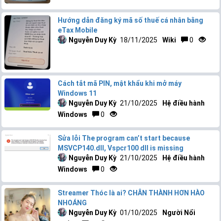
Hướng dẫn đăng ký mã số thuế cá nhân bằng
eTax Mobile
Nguyễn Duy Kỳ
18/11/2025
Wiki
0
Cách tắt mã PIN, mật khẩu khi mở máy
Windows 11
Nguyễn Duy Kỳ
21/10/2025
Hệ điều hành
Windows
0
Sửa lỗi The program can’t start because
MSVCP140.dll, Vspcr100 dll is missing
Nguyễn Duy Kỳ
21/10/2025
Hệ điều hành
Windows
0
Streamer Thóc là ai? CHÂN THÀNH HƠN HÀO
NHOÁNG
Nguyễn Duy Kỳ
01/10/2025
Người Nổi