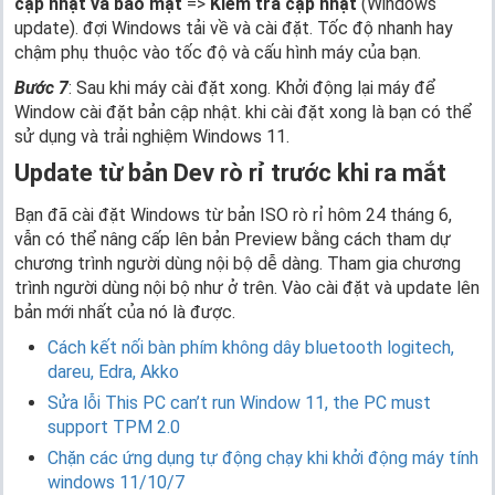
cập nhật và bảo mật
=>
Kiểm tra cập nhật
(Windows
update). đợi Windows tải về và cài đặt. Tốc độ nhanh hay
chậm phụ thuộc vào tốc độ và cấu hình máy của bạn.
Bước 7
: Sau khi máy cài đặt xong. Khởi động lại máy để
Window cài đặt bản cập nhật. khi cài đặt xong là bạn có thể
sử dụng và trải nghiệm Windows 11.
Update từ bản Dev rò rỉ trước khi ra mắt
Bạn đã cài đặt Windows từ bản ISO rò rỉ hôm 24 tháng 6,
vẫn có thể nâng cấp lên bản Preview bằng cách tham dự
chương trình người dùng nội bộ dễ dàng. Tham gia chương
trình người dùng nội bộ như ở trên. Vào cài đặt và update lên
bản mới nhất của nó là được.
Cách kết nối bàn phím không dây bluetooth logitech,
dareu, Edra, Akko
Sửa lỗi This PC can’t run Window 11, the PC must
support TPM 2.0
Chặn các ứng dụng tự động chạy khi khởi động máy tính
windows 11/10/7