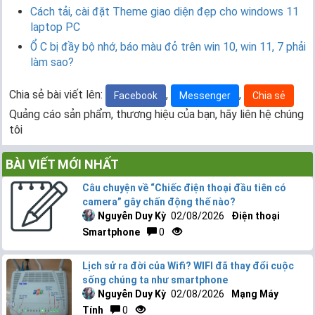
Cách tải, cài đặt Theme giao diện đẹp cho windows 11
laptop PC
Ổ C bị đầy bộ nhớ, báo màu đỏ trên win 10, win 11, 7 phải
làm sao?
Chia sẻ bài viết lên:
,
,
Facebook
Messenger
Chia sẻ
Quảng cáo sản phẩm, thương hiệu của bạn, hãy liên hệ chúng
tôi
BÀI VIẾT MỚI NHẤT
Câu chuyện về “Chiếc điện thoại đầu tiên có
camera” gây chấn động thế nào?
Nguyễn Duy Kỳ
02/08/2026
Điện thoại
Smartphone
0
Lịch sử ra đời của Wifi? WIFI đã thay đổi cuộc
sống chúng ta như smartphone
Nguyễn Duy Kỳ
02/08/2026
Mạng Máy
Tính
0