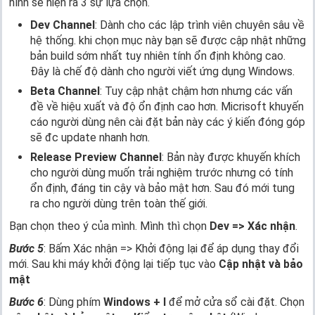
hình sẽ hiện ra 3 sự lựa chọn.
Dev Channel
: Dành cho các lập trình viên chuyên sâu về
hệ thống. khi chọn mục này bạn sẽ được cập nhật những
bản build sớm nhất tuy nhiên tính ổn định không cao.
Đây là chế độ dành cho người viết ứng dụng Windows.
Beta Channel
: Tuy cập nhật chậm hơn nhưng các vấn
đề về hiệu xuất và độ ổn định cao hơn. Micrisoft khuyến
cáo người dùng nên cài đặt bản này các ý kiến đóng góp
sẽ đc update nhanh hơn.
Release Preview Channel
: Bản này được khuyến khích
cho người dùng muốn trải nghiệm trước nhưng có tính
ổn định, đáng tin cậy và bảo mật hơn. Sau đó mới tung
ra cho người dùng trên toàn thế giới.
Bạn chọn theo ý của mình. Mình thì chọn
Dev => Xác nhận
.
Bước 5
: Bấm Xác nhận => Khởi động lại để áp dụng thay đổi
mới. Sau khi máy khởi động lại tiếp tục vào
Cập nhật và bảo
mật
Bước 6
: Dùng phím
Windows + I
để mở cửa sổ cài đặt. Chọn