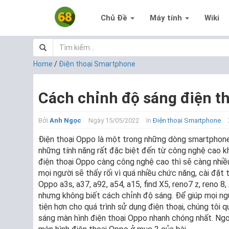
Chủ Đề
Máy tính
Wiki
Home
/
Điện thoại Smartphone
Cách chỉnh độ sáng điện th
Bởi
Anh Ngọc
Ngày 15/05/2022
In
Điện thoại Smartphone
Điện thoại Oppo là một trong những dòng smartphone
những tính năng rất đặc biệt đến từ công nghệ cao kh
điện thoại Oppo càng công nghệ cao thì sẽ càng nhiều
mọi người sẽ thấy rối vì quá nhiều chức năng, cài đặt 
Oppo a3s, a37, a92, a54, a15, find X5, reno7 z, reno 
nhưng không biết cách chỉnh độ sáng. Để giúp mọi n
tiện hơn cho quá trình sử dụng điện thoại, chúng tôi q
sáng màn hình điện thoại Oppo nhanh chóng nhất. Ngoài