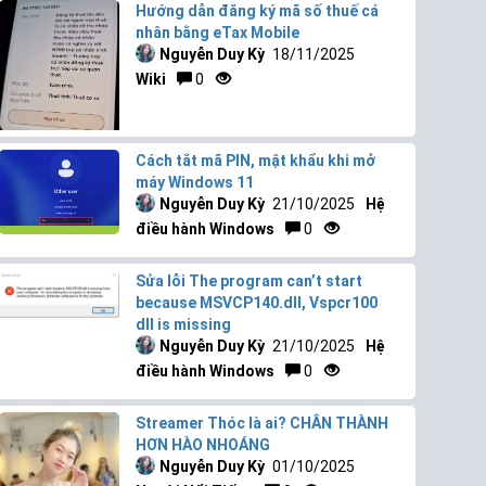
Hướng dẫn đăng ký mã số thuế cá
nhân bằng eTax Mobile
Nguyễn Duy Kỳ
18/11/2025
Wiki
0
Cách tắt mã PIN, mật khẩu khi mở
máy Windows 11
Nguyễn Duy Kỳ
21/10/2025
Hệ
điều hành Windows
0
Sửa lỗi The program can’t start
because MSVCP140.dll, Vspcr100
dll is missing
Nguyễn Duy Kỳ
21/10/2025
Hệ
điều hành Windows
0
Streamer Thóc là ai? CHÂN THÀNH
HƠN HÀO NHOÁNG
Nguyễn Duy Kỳ
01/10/2025