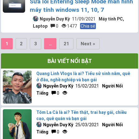
Sửa lỗi Entering Sleep Mode màn hình
máy tính windows 11, 10, 7
Nguyễn Duy Kỳ
11/09/2021
Máy tính PC,
Laptop
0
1477
Chia sẻ
2
3
21
Next »
1
…
BÀI VIẾT NỔI BẬT
Quang Linh Vlogs là ai? Tiểu sử sinh năm, quê
ở đâu, nghề nghiệp và bạn gái
Nguyễn Duy Kỳ
15/02/2021
Người Nổi
Tiếng
0
Tôm La Cà là ai? Tên thật, trai hay gái, chiều
cao, quê quán và bạn gái
Nguyễn Duy Kỳ
25/03/2021
Người Nổi
Tiếng
0