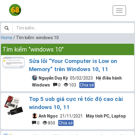
T
o
g
g
l
Home
/
Tìm kiếm: windows 10
e
n
Tìm kiếm "windows 10"
a
v
Sửa lỗi “Your Computer is Low on
i
Memory” trên Windows 10, 11
g
a
Nguyễn Duy Kỳ
05/02/2023
Hệ điều hành
t
Windows
0
103
Chia sẻ
i
o
Top 5 usb giá cực rẻ tốc độ cao cài
n
windows 10, 11
Anh Ngọc
21/11/2021
Máy tính PC, Laptop
0
850
Chia sẻ