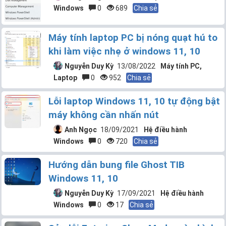
Windows
0
689
Chia sẻ
Máy tính laptop PC bị nóng quạt hú to
khi làm việc nhẹ ở windows 11, 10
Nguyễn Duy Kỳ
13/08/2022
Máy tính PC,
Laptop
0
952
Chia sẻ
Lỗi laptop Windows 11, 10 tự động bật
máy không cần nhấn nút
Anh Ngọc
18/09/2021
Hệ điều hành
Windows
0
720
Chia sẻ
Hướng dẫn bung file Ghost TIB
Windows 11, 10
Nguyễn Duy Kỳ
17/09/2021
Hệ điều hành
Windows
0
17
Chia sẻ