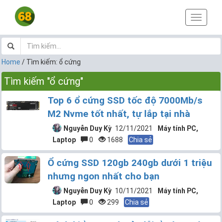
T
o
g
g
l
Home
/
Tìm kiếm: ổ cứng
e
n
Tìm kiếm "ổ cứng"
a
v
Top 6 ổ cứng SSD tốc độ 7000Mb/s
i
M2 Nvme tốt nhất, tự lắp tại nhà
g
a
Nguyễn Duy Kỳ
12/11/2021
Máy tính PC,
t
Laptop
0
1688
Chia sẻ
i
o
Ổ cứng SSD 120gb 240gb dưới 1 triệu
n
nhưng ngon nhất cho bạn
Nguyễn Duy Kỳ
10/11/2021
Máy tính PC,
Laptop
0
299
Chia sẻ