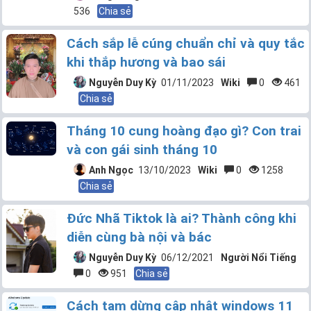
536
Chia sẻ
Cách sắp lễ cúng chuẩn chỉ và quy tắc
khi thắp hương và bao sái
Nguyễn Duy Kỳ
01/11/2023
Wiki
0
461
Chia sẻ
Tháng 10 cung hoàng đạo gì? Con trai
và con gái sinh tháng 10
Anh Ngọc
13/10/2023
Wiki
0
1258
Chia sẻ
Đức Nhã Tiktok là ai? Thành công khi
diễn cùng bà nội và bác
Nguyễn Duy Kỳ
06/12/2021
Người Nổi Tiếng
0
951
Chia sẻ
Cách tạm dừng cập nhật windows 11