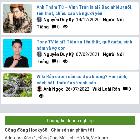
Anh Thám Tử – Vinh Trần là ai? Bao nhiêu tuổi,
tên thật, chiều cao và người yêu
Nguyễn Duy Kỳ
14/12/2020
Người Nổi
Tiếng
0
Tony TV là ai? Tiểu sử tên thật, quê quán, sinh
năm và vợ con
Nguyễn Duy Kỳ
07/02/2021
Người Nổi
Tiếng
0
Wiki Rắn cườm cắn có độc không? Hình ảnh,
cách bắt, thức ăn và sinh sản
Anh Ngọc
26/07/2022
Wiki Loài Rắn
0
Thông tin doanh nghiệp
Cộng đồng Hoaky68 - Chia sẻ sản phẩm tốt
Address: Xóm 1, Đồng Cao, Mê Linh, Hà Nội, Vietnam