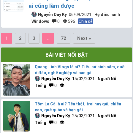
ai cũng làm được
Nguyễn Duy Kỳ
06/09/2021
Hệ điều hành
Windows
0
596
Chia sẻ
2
3
72
Next »
1
…
BÀI VIẾT NỔI BẬT
Quang Linh Vlogs là ai? Tiểu sử sinh năm, quê
ở đâu, nghề nghiệp và bạn gái
Nguyễn Duy Kỳ
15/02/2021
Người Nổi
Tiếng
0
Tôm La Cà là ai? Tên thật, trai hay gái, chiều
cao, quê quán và bạn gái
Nguyễn Duy Kỳ
25/03/2021
Người Nổi
Tiếng
0