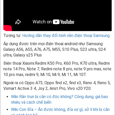
Tương tự:
Hướng dẫn thay đổi hình nền điện thoại Samsung
Áp dụng được trên mọi điện thoại android như Samsung
Galaxy A56, A55, A76, A75, M55, S10 Plus, S23 ultra, S24
ultra, Galaxy s25 Plus
Điện thoại Xiaomi:Redmi K50 Pro, K60 Pro, K70 ultra, Redmi
note 14 Pro, Note 7, Redmi note 8 pro, note 9 pro max, note
10 pro max, redmi 9, Mi 10, Mi 9, Mi 11, Mi 10T.
Ngoài ra có Oppo A73, Oppo find x2, find x3, Reno 4, Reno 5,
Vsmart Active 3 4, Joy 2, Arist Pro, Vivo v20 Y20.
Wiki Rắn trun bị cắn có độc không? Công dụng, giá bao
nhiêu và cách chế biến
Wiki Con Đỉa – Ăn được không, đỉa sợ gì, xử lí khi bị cắn