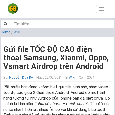
T
o
g
g
l
Home
/
Wiki
e
n
a
Gửi file TỐC ĐỘ CAO điện
v
thoại Samsung, Xiaomi, Oppo,
i
g
Vsmart Airdrop trên Android
a
t
i
Bởi
Nguyễn Duy Kỳ
Ngày 22/02/2021
In
Wiki
Xem: 2024
o
Rất nhiều bạn đang không biết gửi file, hình ảnh, nhạc video
n
tốc độ cao giữa 2 điện thoại Android. Android có một tính
năng tương tự như Airdrop của Iphone bạn đã biết chưa. Đó
chính là tính năng “
chia sẻ nhanh – quick share
“. Tốc đô của
nó sẽ nhanh hơn rất nhiều lần so với khi sử dụng bluetooth.