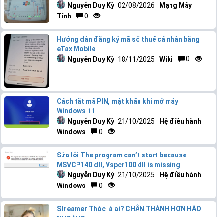
Nguyễn Duy Kỳ
02/08/2026
Mạng Máy
Tính
0
Hướng dẫn đăng ký mã số thuế cá nhân bằng
eTax Mobile
Nguyễn Duy Kỳ
18/11/2025
Wiki
0
Cách tắt mã PIN, mật khẩu khi mở máy
Windows 11
Nguyễn Duy Kỳ
21/10/2025
Hệ điều hành
Windows
0
Sửa lỗi The program can’t start because
MSVCP140.dll, Vspcr100 dll is missing
Nguyễn Duy Kỳ
21/10/2025
Hệ điều hành
Windows
0
Streamer Thóc là ai? CHÂN THÀNH HƠN HÀO