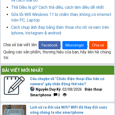
và cách loại bỏ
Thả Diều là gì? Cách thả diều, cách làm diều dễ nhất
Sửa lỗi Wifi Windows 11 bị chấm than, không có internet
trên PC, Laptop
Cách chụp ảnh đẹp bằng điện thoại cho nữ và nam trên
Iphone, Instagram & android
Chia sẻ bài viết lên:
,
,
Facebook
Messenger
Chia sẻ
Quảng cáo sản phẩm, thương hiệu của bạn, hãy liên hệ chúng
tôi
BÀI VIẾT MỚI NHẤT
Câu chuyện về “Chiếc điện thoại đầu tiên có
camera” gây chấn động thế nào?
Nguyễn Duy Kỳ
02/08/2026
Điện thoại
Smartphone
0
Lịch sử ra đời của Wifi? WIFI đã thay đổi cuộc
sống chúng ta như smartphone