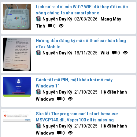
Lịch sử ra đời của Wifi? WIFI đã thay đổi cuộc
sống chúng ta như smartphone
Nguyễn Duy Kỳ
02/08/2026
Mạng Máy
Tính
0
Hướng dẫn đăng ký mã số thuế cá nhân bằng
eTax Mobile
Nguyễn Duy Kỳ
18/11/2025
Wiki
0
Cách tắt mã PIN, mật khẩu khi mở máy
Windows 11
Nguyễn Duy Kỳ
21/10/2025
Hệ điều hành
Windows
0
Sửa lỗi The program can’t start because
MSVCP140.dll, Vspcr100 dll is missing
Nguyễn Duy Kỳ
21/10/2025
Hệ điều hành
Windows
0