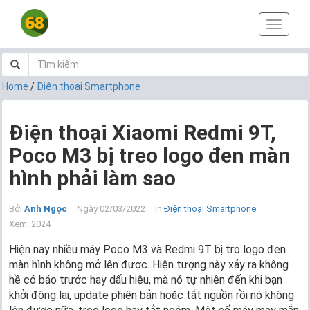
T
o
g
g
l
Home
/
Điện thoại Smartphone
e
n
a
Điện thoại Xiaomi Redmi 9T,
v
Poco M3 bị treo logo đen màn
i
g
hình phải làm sao
a
t
i
Bởi
Anh Ngọc
Ngày 02/03/2022
In
Điện thoại Smartphone
o
Xem: 2024
n
Hiện nay nhiều máy Poco M3 và Redmi 9T bị tro logo đen
màn hình không mở lên được. Hiện tượng này xảy ra không
hề có báo trước hay dấu hiệu, mà nó tự nhiên đến khi bạn
khởi động lại, update phiên bản hoặc tắt nguồn rồi nó không