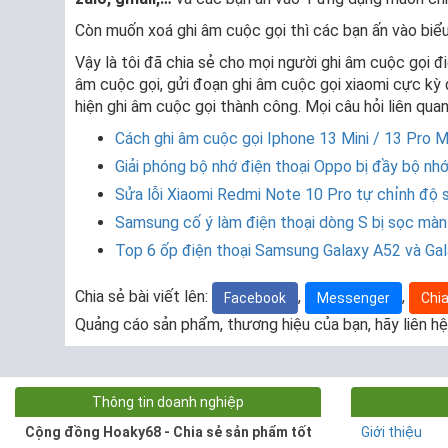
Còn muốn xoá ghi âm cuộc gọi thì các bạn ấn vào bi
Vậy là tôi đã chia sẻ cho mọi người ghi âm cuộc gọi đi
âm cuộc gọi, gửi đoạn ghi âm cuộc gọi xiaomi cực kỳ
hiện ghi âm cuộc gọi thành công. Mọi câu hỏi liên qua
Cách ghi âm cuộc gọi Iphone 13 Mini / 13 Pro 
Giải phóng bộ nhớ điện thoại Oppo bị đầy bộ nh
Sửa lỗi Xiaomi Redmi Note 10 Pro tự chỉnh độ s
Samsung cố ý làm điện thoại dòng S bị sọc màn
Top 6 ốp điện thoại Samsung Galaxy A52 và Ga
Chia sẻ bài viết lên:
,
,
Facebook
Messenger
Chia
Quảng cáo sản phẩm, thương hiệu của bạn, hãy liên hệ
Thông tin doanh nghiệp
Cộng đồng Hoaky68 - Chia sẻ sản phẩm tốt
Giới thiệu