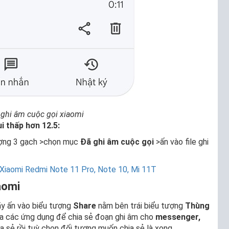
 ghi âm cuộc gọi xiaomi
i thấp hơn 12.5:
ợng 3 gạch >chọn mục
Đã ghi âm cuộc gọi
>ấn vào file ghi
 Xiaomi Redmi Note 11 Pro, Note 10, Mi 11T
aomi
ãy ấn vào biểu tượng
Share
nằm bên trái biểu tượng
Thùng
 ra các ứng dụng để chia sẻ đoạn ghi âm cho
messenger,
 sẻ rồi tuỳ chọn đối tượng muốn chia sẻ là xong.