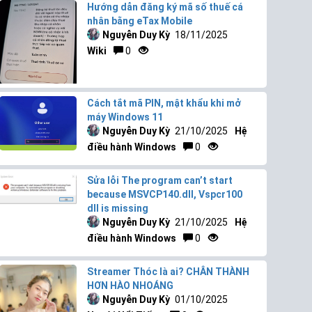
Hướng dẫn đăng ký mã số thuế cá
nhân bằng eTax Mobile
Nguyễn Duy Kỳ
18/11/2025
Wiki
0
Cách tắt mã PIN, mật khẩu khi mở
máy Windows 11
Nguyễn Duy Kỳ
21/10/2025
Hệ
điều hành Windows
0
Sửa lỗi The program can’t start
because MSVCP140.dll, Vspcr100
dll is missing
Nguyễn Duy Kỳ
21/10/2025
Hệ
điều hành Windows
0
Streamer Thóc là ai? CHÂN THÀNH
HƠN HÀO NHOÁNG
Nguyễn Duy Kỳ
01/10/2025