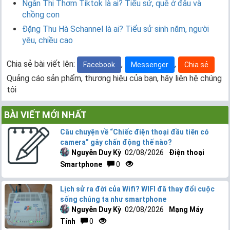
Ngân Thị Thơm Tiktok là ai? Tiểu sử, quê ở đâu và
chồng con
Đặng Thu Hà Schannel là ai? Tiểu sử sinh năm, người
yêu, chiều cao
Chia sẻ bài viết lên:
,
,
Facebook
Messenger
Chia sẻ
Quảng cáo sản phẩm, thương hiệu của bạn, hãy liên hệ chúng
tôi
BÀI VIẾT MỚI NHẤT
Câu chuyện về “Chiếc điện thoại đầu tiên có
camera” gây chấn động thế nào?
Nguyễn Duy Kỳ
02/08/2026
Điện thoại
Smartphone
0
Lịch sử ra đời của Wifi? WIFI đã thay đổi cuộc
sống chúng ta như smartphone
Nguyễn Duy Kỳ
02/08/2026
Mạng Máy
Tính
0