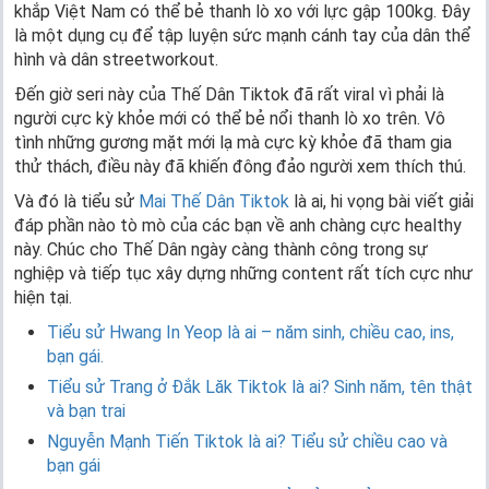
khắp Việt Nam có thể bẻ thanh lò xo với lực gập 100kg. Đây
là một dụng cụ để tập luyện sức mạnh cánh tay của dân thể
hình và dân streetworkout.
Đến giờ seri này của Thế Dân Tiktok đã rất viral vì phải là
người cực kỳ khỏe mới có thể bẻ nổi thanh lò xo trên. Vô
tình những gương mặt mới lạ mà cực kỳ khỏe đã tham gia
thử thách, điều này đã khiến đông đảo người xem thích thú.
Và đó là tiểu sử
Mai Thế Dân Tiktok
là ai, hi vọng bài viết giải
đáp phần nào tò mò của các bạn về anh chàng cực healthy
này. Chúc cho Thế Dân ngày càng thành công trong sự
nghiệp và tiếp tục xây dựng những content rất tích cực như
hiện tại.
Tiểu sử Hwang In Yeop là ai – năm sinh, chiều cao, ins,
bạn gái.
Tiểu sử Trang ở Đắk Lăk Tiktok là ai? Sinh năm, tên thật
và bạn trai
Nguyễn Mạnh Tiến Tiktok là ai? Tiểu sử chiều cao và
bạn gái