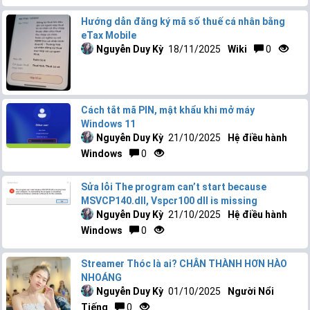
Hướng dẫn đăng ký mã số thuế cá nhân bằng
eTax Mobile
Nguyễn Duy Kỳ
18/11/2025
Wiki
0
Cách tắt mã PIN, mật khẩu khi mở máy
Windows 11
Nguyễn Duy Kỳ
21/10/2025
Hệ điều hành
Windows
0
Sửa lỗi The program can’t start because
MSVCP140.dll, Vspcr100 dll is missing
Nguyễn Duy Kỳ
21/10/2025
Hệ điều hành
Windows
0
Streamer Thóc là ai? CHÂN THÀNH HƠN HÀO
NHOÁNG
Nguyễn Duy Kỳ
01/10/2025
Người Nổi
Tiếng
0