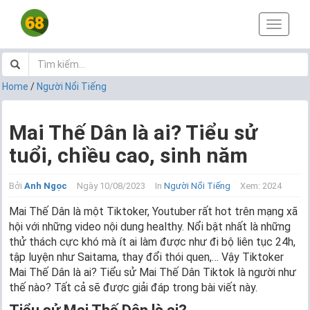
T
o
g
g
l
Home
/
Người Nổi Tiếng
e
n
a
Mai Thế Dân là ai? Tiểu sử
v
tuổi, chiều cao, sinh năm
i
g
a
Bởi
Anh Ngọc
Ngày 10/08/2023
In
Người Nổi Tiếng
Xem: 2024
t
i
Mai Thế Dân là một Tiktoker, Youtuber rất hot trên mạng xã
o
hội với những video nội dung healthy. Nổi bật nhất là những
n
thử thách cực khó mà ít ai làm được như đi bộ liên tục 24h,
tập luyện như Saitama, thay đổi thói quen,… Vậy Tiktoker
Mai Thế Dân là ai? Tiểu sử Mai Thế Dân Tiktok là người như
thế nào? Tất cả sẽ được giải đáp trong bài viết này.