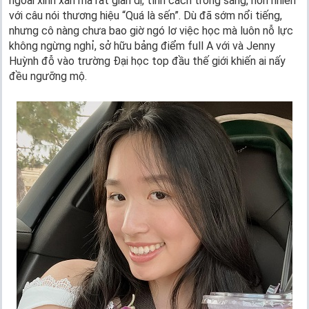
ngoài xinh xắn mà rất giản dị, tính cách trong sáng, hồn nhiên
với câu nói thương hiệu “Quá là sến”. Dù đã sớm nổi tiếng,
nhưng cô nàng chưa bao giờ ngó lơ việc học mà luôn nỗ lực
không ngừng nghỉ, sở hữu bảng điểm full A với và Jenny
Huỳnh đỗ vào trường Đại học top đầu thế giới khiến ai nấy
đều ngưỡng mộ.