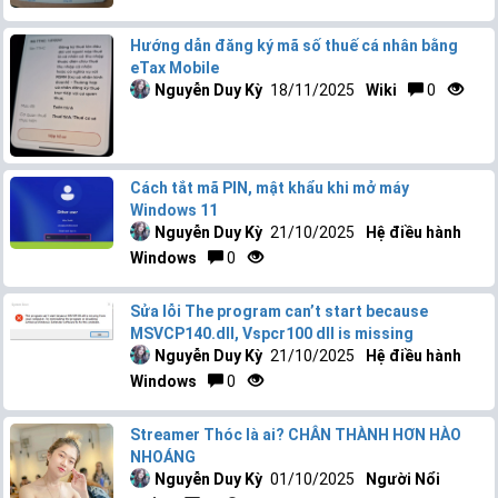
Hướng dẫn đăng ký mã số thuế cá nhân bằng
eTax Mobile
Nguyễn Duy Kỳ
18/11/2025
Wiki
0
Cách tắt mã PIN, mật khẩu khi mở máy
Windows 11
Nguyễn Duy Kỳ
21/10/2025
Hệ điều hành
Windows
0
Sửa lỗi The program can’t start because
MSVCP140.dll, Vspcr100 dll is missing
Nguyễn Duy Kỳ
21/10/2025
Hệ điều hành
Windows
0
Streamer Thóc là ai? CHÂN THÀNH HƠN HÀO
NHOÁNG
Nguyễn Duy Kỳ
01/10/2025
Người Nổi