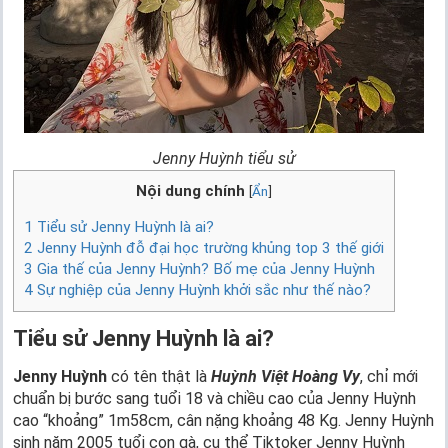
Jenny Huỳnh tiểu sử
Nội dung chính
[
Ẩn
]
1
Tiểu sử Jenny Huỳnh là ai?
2
Jenny Huỳnh đỗ đại học trường khủng top 3 thế giới
3
Gia thế của Jenny Huỳnh? Bố mẹ của Jenny Huỳnh
4
Sự nghiệp của Jenny Huỳnh khởi sắc như thế nào?
Tiểu sử Jenny Huỳnh là ai?
Jenny Huỳnh
có tên thật là
Huỳnh Việt Hoàng Vy
, chỉ mới
chuẩn bị bước sang tuổi 18 và chiều cao của Jenny Huỳnh
cao “khoảng” 1m58cm, cân nặng khoảng 48 Kg. Jenny Huỳnh
sinh năm 2005 tuổi con gà, cụ thể Tiktoker Jenny Huỳnh