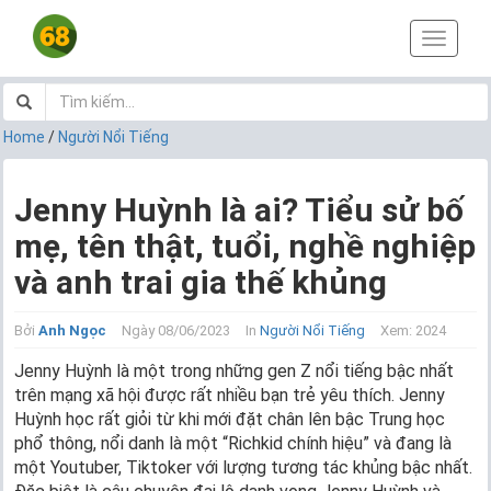
T
o
g
g
l
Home
/
Người Nổi Tiếng
e
n
a
Jenny Huỳnh là ai? Tiểu sử bố
v
mẹ, tên thật, tuổi, nghề nghiệp
i
g
và anh trai gia thế khủng
a
t
i
Bởi
Anh Ngọc
Ngày 08/06/2023
In
Người Nổi Tiếng
Xem: 2024
o
Jenny Huỳnh là một trong những gen Z nổi tiếng bậc nhất
n
trên mạng xã hội được rất nhiều bạn trẻ yêu thích. Jenny
Huỳnh học rất giỏi từ khi mới đặt chân lên bậc Trung học
phổ thông, nổi danh là một “Richkid chính hiệu” và đang là
một Youtuber, Tiktoker với lượng tương tác khủng bậc nhất.