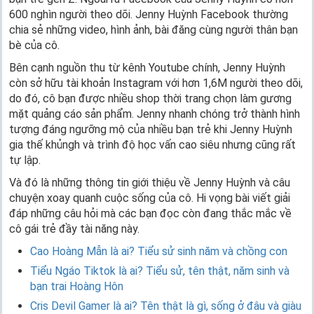
600 nghìn người theo dõi. Jenny Huỳnh Facebook thường
chia sẻ những video, hình ảnh, bài đăng cùng người thân bạn
bè của cô.
Bên cạnh nguồn thu từ kênh Youtube chính, Jenny Huỳnh
còn sở hữu tài khoản Instagram với hơn 1,6M người theo dõi,
do đó, cô bạn được nhiều shop thời trang chọn làm gương
mặt quảng cáo sản phẩm. Jenny nhanh chóng trở thành hình
tượng đáng ngưỡng mộ của nhiều bạn trẻ khi Jenny Huỳnh
gia thế khủngh và trình độ học vấn cao siêu nhưng cũng rất
tự lập.
Và đó là những thông tin giới thiệu về Jenny Huỳnh và câu
chuyện xoay quanh cuộc sống của cô. Hi vọng bài viết giải
đáp những câu hỏi mà các bạn đọc còn đang thắc mắc về
cô gái trẻ đầy tài năng này.
Cao Hoàng Mẫn là ai? Tiểu sử sinh năm và chồng con
Tiểu Ngáo Tiktok là ai? Tiểu sử, tên thật, năm sinh và
bạn trai Hoàng Hôn
Cris Devil Gamer là ai? Tên thật là gì, sống ở đâu và giàu