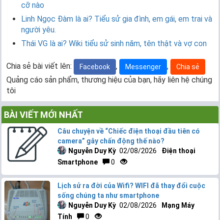
cỡ nào
Linh Ngọc Đàm là ai? Tiểu sử gia đình, em gái, em trai và
người yêu.
Thái VG là ai? Wiki tiểu sử sinh năm, tên thật và vợ con
Chia sẻ bài viết lên:
,
,
Facebook
Messenger
Chia sẻ
Quảng cáo sản phẩm, thương hiệu của bạn, hãy liên hệ chúng
tôi
BÀI VIẾT MỚI NHẤT
Câu chuyện về “Chiếc điện thoại đầu tiên có
camera” gây chấn động thế nào?
Nguyễn Duy Kỳ
02/08/2026
Điện thoại
Smartphone
0
Lịch sử ra đời của Wifi? WIFI đã thay đổi cuộc
sống chúng ta như smartphone
Nguyễn Duy Kỳ
02/08/2026
Mạng Máy
Tính
0