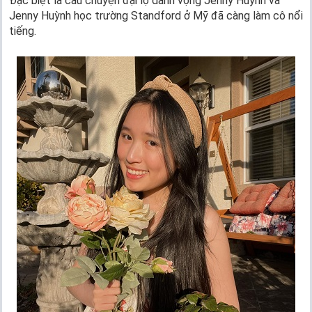
Đặc biệt là câu chuyện đại lộ danh vọng Jenny Huỳnh và
Jenny Huỳnh học trường Standford ở Mỹ đã càng làm cô nổi
tiếng.