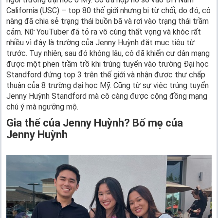
California (USC) – top 80 thế giới nhưng bị từ chối, do đó, cô
nàng đã chia sẻ trạng thái buồn bã và rơi vào trạng thái trầm
cảm. Nữ YouTuber đã tỏ ra vô cùng thất vọng và khóc rất
nhiều vì đây là trường của Jenny Huỳnh đặt mục tiêu từ
trước. Tuy nhiên, sau đó không lâu, cô đã khiến cư dân mạng
được một phen trầm trồ khi trúng tuyển vào trường Đại học
Standford đứng top 3 trên thế giới và nhận được thư chấp
thuận của 8 trường đại học Mỹ. Cũng từ sự việc trúng tuyển
Jenny Huỳnh Standford mà cô càng được cộng đồng mạng
chú ý mà ngưỡng mộ.
Gia thế của Jenny Huỳnh? Bố mẹ của
Jenny Huỳnh