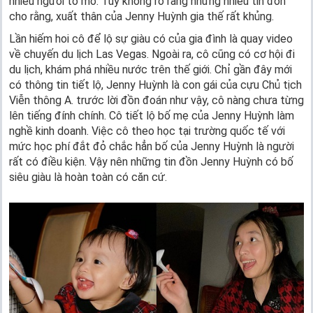
nhiều người tò mò. Tuy không rõ ràng nhưng nhiều tin đồn
cho rằng, xuất thân của Jenny Huỳnh gia thế rất khủng.
Lần hiếm hoi cô để lộ sự giàu có của gia đình là quay video
về chuyến du lịch Las Vegas. Ngoài ra, cô cũng có cơ hội đi
du lịch, khám phá nhiều nước trên thế giới. Chỉ gần đây mới
có thông tin tiết lộ, Jenny Huỳnh là con gái của cựu Chủ tịch
Viễn thông A. trước lời đồn đoán như vậy, cô nàng chưa từng
lên tiếng đính chính. Cô tiết lộ bố mẹ của Jenny Huỳnh làm
nghề kinh doanh. Việc cô theo học tại trường quốc tế với
mức học phí đắt đỏ chắc hẳn bố của Jenny Huỳnh là người
rất có điều kiện. Vậy nên những tin đồn Jenny Huỳnh có bố
siêu giàu là hoàn toàn có căn cứ.