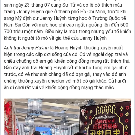
sinh ngày 23 tháng 07 cung Sư Tử và có lẽ cô thích màu
trắng. Jenny Huỳnh quê ở thành phố Hồ Chí Minh, trước khi
sang Mỹ định cư Jenny Huỳnh từng học ở Trường Quốc tế
Nam Sài Gòn với mức học phí cao ngất ngưởng lên đến 500-
700 triệu một năm. Điều này là một trong những yếu tố khiến
không ít người tò mò về gia thế của Jenny Huỳnh.
Anh trai Jenny Huỳnh
là Hoàng Huỳnh thường xuyên xuất
hiện trong các clip đời sống của cô. Có vẻ ngoài đẹp trai và
chiều chuộng cô em gái khiến cộng đồng mạng rất thích thú.
Gần đây anh trai Hoàng Huỳnh rất ít khi hộ tống em gái như
trước, có vẻ như anh chàng đã có bạn gái, thay vào đó anh
chàng thường xuyên checkin với một cô gái khác. Cả hai đi
ăn đi chơi rất vui vẻ khiến cộng đồng mạng thắc mắc.