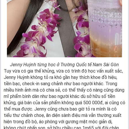
Jenny Huỳnh từng học ở Trường Quốc tế Nam Sài Gòn
Tuy vừa có gia thế khủng, vừa có trình độ học vấn xuất sắc,
Jenny Huỳnh không tỏ ra khó gần hay thích khoe đồ hiệu,
tiền bạc, check-in sang chảnh như bao người khác. Trong
nhiều hình ảnh mà cô chia sẻ, có thể thấy cô nàng cũng dùng
mĩ phẩm bình dân như bao người khác dù sở hữu số tiền
khủng, giá bán của sản phẩm không quá 500 000đ, ai cũng có
thể mua được. Jenny cũng chưa bao giờ tỏ ra mình là cô
tiểu thư chảnh choẹ, ăn diện sành điệu mà vẫn thường xuất
hiện trong đồ bộ, áo phông với gương mặt mộc giản dị,
không chút phấn son, sở hữu chiều cao 1m65 với đôi chân