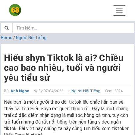
T
o
g
g
l
Home
/
Người Nổi Tiếng
e
n
a
Hiếu shyn Tiktok là ai? Chiều
v
cao bao nhiêu, tuổi và người
i
g
yêu tiểu sử
a
t
i
Bởi
Anh Ngọc
Ngày 07/04/2022
In
Người Nổi Tiếng
Xem: 2024
o
Nếu bạn là một người theo dõi tiktok lâu chắc hẳn bạn sẽ
n
thấy cái tên Hiếu Shyn rất quen thuộc rồi. Đây là một chàng
trai có đặc điểm nhận dạng là mái tóc hồng cá tính, tuy còn
trẻ tuổi nhưng đã rất nổi tiếng trên nền tảng video ngắn
tiktok. Bài viết này chúng ta hãy cùng tìm hiểu xem tiktoker