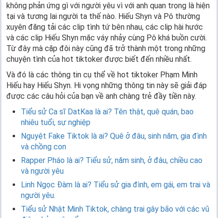
không phản ứng gì với người yêu vì với anh quan trọng là hiện
tại và tương lai người ta thế nào. Hiếu Shyn và Pô thường
xuyên đăng tải các clip tình tứ bên nhau, các clip hài hước
và các clip Hiếu Shyn mặc váy nhảy cùng Pô khá buồn cười.
Từ đây mà cặp đôi này cũng đã trở thành một trong những
chuyện tình của hot tiktoker được biết đến nhiều nhất.
Và đó là các thông tin cụ thể về hot tiktoker Phạm Minh
Hiếu hay Hiếu Shyn. Hi vọng những thông tin này sẽ giải đáp
được các câu hỏi của bạn về anh chàng trẻ đầy tiền này.
Tiểu sử Ca sĩ DatKaa là ai? Tên thật, quê quán, bao
nhiêu tuổi, sự nghiệp
Nguyệt Fake Tiktok là ai? Quê ở đâu, sinh năm, gia đình
và chồng con
Rapper Pháo là ai? Tiểu sử, năm sinh, ở đâu, chiều cao
và người yêu
Linh Ngọc Đàm là ai? Tiểu sử gia đình, em gái, em trai và
người yêu.
Tiểu sử Nhật Minh Tiktok, chàng trai gây bão với các vũ