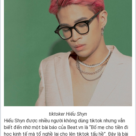
tiktoker Hiếu Shyn
Hiếu Shyn được nhiều người không dùng tiktok nhưng vẫn
biết đến nhờ một bài báo của Beat.vn là “Bố mẹ cho tiền đi
học kinh tế mà tổ nghề lại cho lên tiktok tấu hề”. Đây là bài