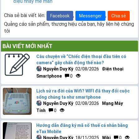
điệu nhảy mê mẩn
Chia sẻ bài viết lên:
,
,
Facebook
Messenger
Chia sẻ
Quảng cáo sản phẩm, thương hiệu của bạn, hãy liên hệ chúng
tôi
BÀI VIẾT MỚI NHẤT
Câu chuyện về “Chiếc điện thoại đầu tiên có
camera” gây chấn động thế nào?
Nguyễn Duy Kỳ
02/08/2026
Điện thoại
Smartphone
0
Lịch sử ra đời của Wifi? WIFI đã thay đổi cuộc
sống chúng ta như smartphone
Nguyễn Duy Kỳ
02/08/2026
Mạng Máy
Tính
0
Hướng dẫn đăng ký mã số thuế cá nhân bằng
eTax Mobile
Nguyễn Duy Kỳ
18/11/2025
Wiki
0