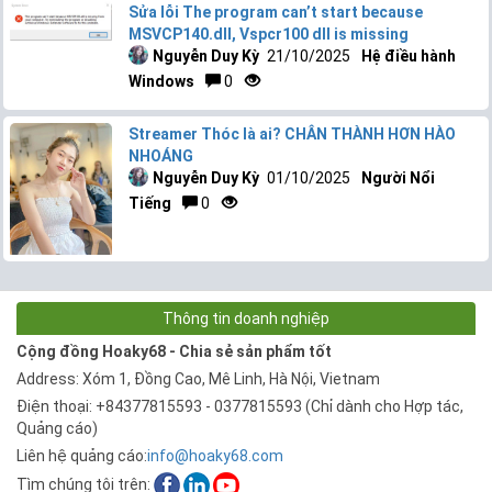
Sửa lỗi The program can’t start because
MSVCP140.dll, Vspcr100 dll is missing
Nguyễn Duy Kỳ
21/10/2025
Hệ điều hành
Windows
0
Streamer Thóc là ai? CHÂN THÀNH HƠN HÀO
NHOÁNG
Nguyễn Duy Kỳ
01/10/2025
Người Nổi
Tiếng
0
Thông tin doanh nghiệp
Cộng đồng Hoaky68 - Chia sẻ sản phẩm tốt
Address: Xóm 1, Đồng Cao, Mê Linh, Hà Nội, Vietnam
Điện thoại: +84377815593 - 0377815593 (Chỉ dành cho Hợp tác,
Quảng cáo)
Liên hệ quảng cáo:
info@hoaky68.com
Tìm chúng tôi trên: