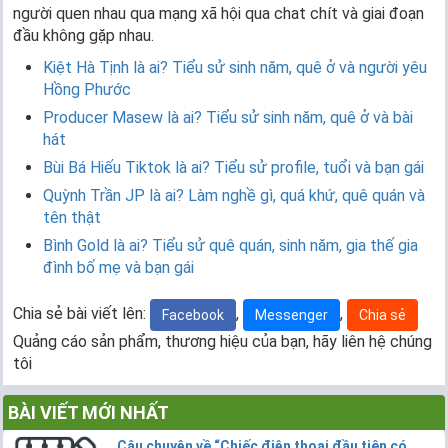
người quen nhau qua mạng xã hội qua chat chít và giai đoạn
đầu không gặp nhau.
Kiệt Hà Tịnh là ai? Tiểu sử sinh năm, quê ở và người yêu
Hồng Phước
Producer Masew là ai? Tiểu sử sinh năm, quê ở và bài
hát
Bùi Bá Hiếu Tiktok là ai? Tiểu sử profile, tuổi và bạn gái
Quỳnh Trần JP là ai? Làm nghề gì, quá khứ, quê quán và
tên thật
Bình Gold là ai? Tiểu sử quê quán, sinh năm, gia thế gia
đình bố mẹ và bạn gái
Chia sẻ bài viết lên:
,
,
Facebook
Messenger
Chia sẻ
Quảng cáo sản phẩm, thương hiệu của bạn, hãy liên hệ chúng
tôi
BÀI VIẾT MỚI NHẤT
Câu chuyện về “Chiếc điện thoại đầu tiên có