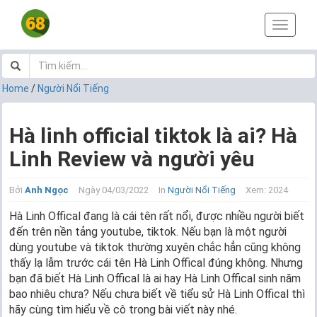
T
o
g
g
l
Home
/
Người Nổi Tiếng
e
n
a
Hà linh official tiktok là ai? Hà
v
Linh Review và người yêu
i
g
a
Bởi
Anh Ngọc
Ngày 04/03/2022
In
Người Nổi Tiếng
Xem: 2024
t
i
Hà Linh Offical đang là cái tên rất nổi, được nhiều người biết
o
đến trên nền tảng youtube, tiktok. Nếu bạn là một người
n
dùng youtube và tiktok thường xuyên chắc hẳn cũng không
thấy lạ lẫm trước cái tên Hà Linh Offical đúng không. Nhưng
bạn đã biết Hà Linh Offical là ai hay Hà Linh Offical sinh năm
bao nhiêu chưa? Nếu chưa biết về tiểu sử Hà Linh Offical thì
hãy cùng tìm hiểu về cô trong bài viết này nhé.