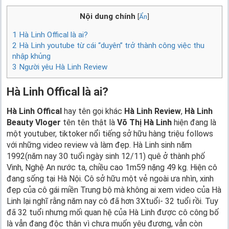
Nội dung chính
[
Ẩn
]
1
Hà Linh Offical là ai?
2
Hà Linh youtube từ cái “duyên” trở thành công việc thu
nhập khủng
3
Người yêu Hà Linh Review
Hà Linh Offical là ai?
Hà Linh Offical
hay tên gọi khác
Hà Linh Review
,
Hà Linh
Beauty Vloger
tên tên thật là
Võ Thị Hà Linh
hiện đang là
một youtuber, tiktoker nổi tiếng sở hữu hàng triệu follows
với những video review và làm đẹp. Hà Linh sinh năm
1992(năm nay 30 tuổi ngày sinh 12/11) quê ở thành phố
Vinh, Nghệ An nước ta, chiều cao 1m59 nặng 49 kg. Hiện cô
đang sống tại Hà Nội. Cô sở hữu một vẻ ngoài ưa nhìn, xinh
đẹp của cô gái miền Trung bộ mà không ai xem video của Hà
Linh lại nghĩ rằng năm nay cô đã hơn 3Xtuổi- 32 tuổi rồi. Tuy
đã 32 tuổi nhưng mối quan hệ của Hà Linh được cô công bố
là vẫn đang độc thân vì chưa muốn yêu đương, vẫn còn