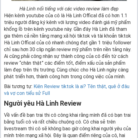
Hà Linh nổi tiếng với các video review làm đẹp
Hiện kênh youtube của cô là Hà Linh Offical đã có hơn 1.1
triệu người đăng ký kênh với lượng video đánh giá mỹ phẩm
khổng lồ trên kênh youtube này. Gần đây Hà Linh đã tham
gia thêm cả nền tảng mạng xã hội tiktok và tài khoản tiktok
Hà Linh Offical của cô nhanh chóng đạt gần 1 triệu follower
chỉ sau hơn 30 clip ngắn review mỹ phẩm trên nền tảng này.
Ai cũng phải công nhận sự thành công của cô đến từ cách
review “chân thật” các điểm tốt, điểm xấu của sản phẩm
làm đẹp trên thị trường. Cùng chúc cho Hà Linh ngày càng
phát triển hơn, thành công hơn trong công việc của mình.
Bài tương tự:
Kiên Review tiktok là ai? Tên thật, quê ở đâu
và vợ con tiểu sử Full
Người yêu Hà Linh Review
Về vấn đề bạn trai thi cô công khai rằng mình đã có bạn trai
bằng tuổi cô và rất chiều chuộng cô. Cô chia sẻ trên
livestream thì cô sẽ không bao giờ công khai người yêu của
mình trên mạng xã hội. Đây là quan điểm riêng của cô, hai