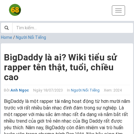
T
o
g
g
l
Home
/
Người Nổi Tiếng
e
n
a
BigDaddy là ai? Wiki tiểu sử
v
rapper tên thật, tuổi, chiều
i
g
cao
a
t
i
Bởi
Anh Ngọc
Ngày 18/07/2023
In
Người Nổi Tiếng
Xem: 2024
o
BigDaddy là một rapper tài năng hoạt động từ hơn mười năm
n
trước với rất nhiều bản nhạc đình đám trong sự nghiệp. Là
một rapper với màu sắc âm nhạc rất đa dạng và nắm bắt rất
nhiều trend của giới trẻ nên nhạc của Big Daddy rất được
yêu thích. Năm nay, BigDaddy còn đảm nhiệm vai trò huấn