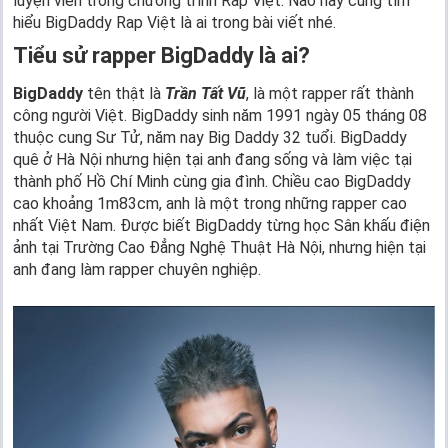
luyện viên trong chương trình Rap Việt. Nào hãy cùng tìm
hiểu BigDaddy Rap Việt là ai trong bài viết nhé.
Tiểu sử rapper BigDaddy là ai?
BigDaddy
tên thật là
Trần Tất Vũ
, là một rapper rất thành
công người Việt. BigDaddy sinh năm 1991 ngày 05 tháng 08
thuộc cung Sư Tử, năm nay Big Daddy 32 tuổi. BigDaddy
quê ở Hà Nội nhưng hiện tại anh đang sống và làm việc tại
thành phố Hồ Chí Minh cùng gia đình. Chiều cao BigDaddy
cao khoảng 1m83cm, anh là một trong những rapper cao
nhất Việt Nam. Được biết BigDaddy từng học Sân khấu điện
ảnh tại Trường Cao Đẳng Nghệ Thuật Hà Nội, nhưng hiện tại
anh đang làm rapper chuyên nghiệp.