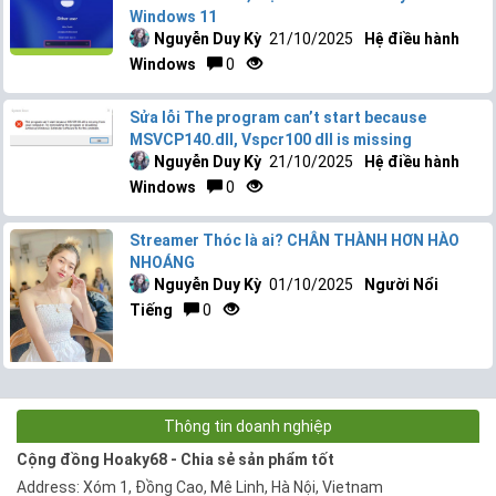
Windows 11
Nguyễn Duy Kỳ
21/10/2025
Hệ điều hành
Windows
0
Sửa lỗi The program can’t start because
MSVCP140.dll, Vspcr100 dll is missing
Nguyễn Duy Kỳ
21/10/2025
Hệ điều hành
Windows
0
Streamer Thóc là ai? CHÂN THÀNH HƠN HÀO
NHOÁNG
Nguyễn Duy Kỳ
01/10/2025
Người Nổi
Tiếng
0
Thông tin doanh nghiệp
Cộng đồng Hoaky68 - Chia sẻ sản phẩm tốt
Address: Xóm 1, Đồng Cao, Mê Linh, Hà Nội, Vietnam