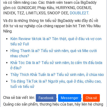
và có tiềm năng cao. Các thành viên team của BigDaddy
gồm có: GUNG0CAY, Pháp Kiều, HURRYKNG, OGENUS,
INDIEK, TEZ, LIMITLXSS, SNOOP DEE,
DOUBLE2T
.
Và đó là những thông tin tiểu sử BigDaddy wiki đầy đủ về
đời tư và sự nghiệp của chàng rapper bản hit Tình Yêu Màu
Nắng.
Kiên Review tiktok là ai? Tên thật, quê ở đâu và vợ con
tiểu sử Full
Hồng Thanh là ai? Tiểu sử sinh năm, quê và Mie cưới
nhau chưa?
Khải Tóc Dài là ai? Tiểu sử sinh năm, bị cấm thi đấu bida
ở đâu?
Thầy Thích Khải Tuấn là ai? Tiểu sử sinh năm, ở chùa nào
Trà đặng TikTok là ai? Người yêu, quê ở đâu, chiều cao,
tuổi và tiểu sử
Chia sẻ bài viết lên:
,
,
Facebook
Messenger
Chia sẻ
Quảng cáo sản phẩm, thương hiệu của bạn, hãy liên hệ chúng