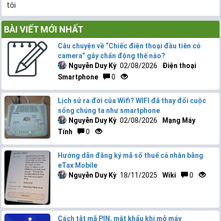
tôi
BÀI VIẾT MỚI NHẤT
Câu chuyện về “Chiếc điện thoại đầu tiên có
camera” gây chấn động thế nào?
Nguyễn Duy Kỳ
02/08/2026
Điện thoại
Smartphone
0
Lịch sử ra đời của Wifi? WIFI đã thay đổi cuộc
sống chúng ta như smartphone
Nguyễn Duy Kỳ
02/08/2026
Mạng Máy
Tính
0
Hướng dẫn đăng ký mã số thuế cá nhân bằng
eTax Mobile
Nguyễn Duy Kỳ
18/11/2025
Wiki
0
Cách tắt mã PIN, mật khẩu khi mở máy