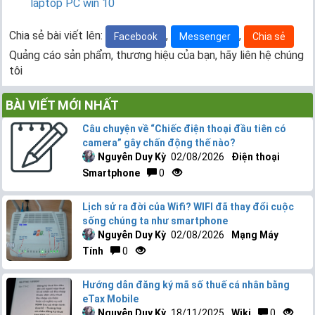
laptop PC win 10
Chia sẻ bài viết lên:
,
,
Facebook
Messenger
Chia sẻ
Quảng cáo sản phẩm, thương hiệu của bạn, hãy liên hệ chúng
tôi
BÀI VIẾT MỚI NHẤT
Câu chuyện về “Chiếc điện thoại đầu tiên có
camera” gây chấn động thế nào?
Nguyễn Duy Kỳ
02/08/2026
Điện thoại
Smartphone
0
Lịch sử ra đời của Wifi? WIFI đã thay đổi cuộc
sống chúng ta như smartphone
Nguyễn Duy Kỳ
02/08/2026
Mạng Máy
Tính
0
Hướng dẫn đăng ký mã số thuế cá nhân bằng
eTax Mobile
Nguyễn Duy Kỳ
18/11/2025
Wiki
0