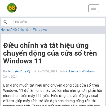
T
o
g
g
l
Home
/
Hệ điều hành Windows
e
n
a
Điều chỉnh và tắt hiệu ứng
v
chuyển động của cửa sổ trên
i
g
Windows 11
a
t
i
Bởi
Nguyễn Duy Kỳ
Ngày 03/07/2021
In
Hệ điều hành Windows
o
Xem: 2024
n
Bạn đang muốn tắt hiệu ứng chuyển động của cửa sổ trên
Windows 11 để làm cho máy trở lên nhẹ nhàng hơn, phản hồi
nhanh hơn trên máy tính yếu. Hiệu ứng chuyển động visual
effect giúp máy tính trở lên đẹp hơn nhưng cũng tốn tài