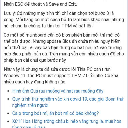
Nhấn ESC để thoát và Save and Exit.
Lưu ý: Có những máy tính thì chỉ cần chọn tới bước 3 là
xong. Mỗi hãng có một cách bố trí làm bios khác nhau nhưng
nói chung là chúng ta tìm tới TPM và bật lên.
Có một số mainboard cần có bios phiên bản mới thì mới có
thể bật được. Nhưng update Bios ẩn chứa nhiều nguy hiểm
nếu thất bại. Vì vậy các bạn đừng cố bật nếu rơi vào trường
hợp Bios phiên bản cũ. Trên mạng vẫn còn nhiều cách để cho
phép bạn cài chui qua bước này.
Như vậy là chúng ta đã sửa được lỗi This PC can’t run
Window 11, the PC must support TPM 2.0 rồi nhé. Có khá
nhiều cách hay đúng không nào.
Hình ảnh Quả rau muống và hạt rau muống đây
Quy trình thử nghiệm vắc xin covid 19, các giai đoạn thử
nghiệm trên người
Calo trong bột mì, ăn bột mì có béo không?
Xử lí Hoa Hồng trồng chậu bị héo vàng rụng lá, mua hoa
hồng chậu ở đâu