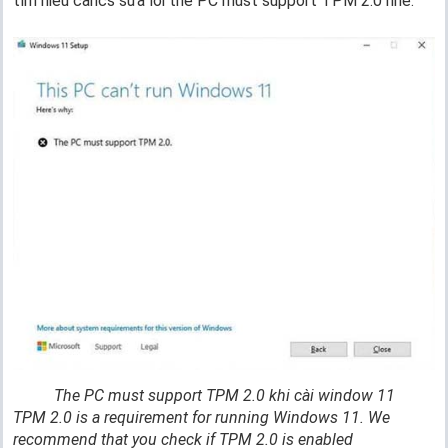
tìm hiểu cahcs sửa lỗi the PC must support TPM 2.0 nhé.
The PC must support TPM 2.0 khi cài window 11
TPM 2.0 is a requirement for running Windows 11. We
recommend that you check if TPM 2.0 is enabled