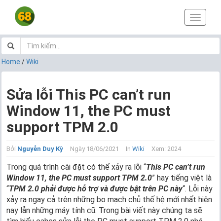
T
o
g
g
l
Home
/
Wiki
e
n
a
Sửa lỗi This PC can’t run
v
Window 11, the PC must
i
g
support TPM 2.0
a
t
i
Bởi
Nguyễn Duy Kỳ
Ngày 18/06/2021
In
Wiki
Xem: 2024
o
Trong quá trình cài đặt có thể xảy ra lỗi “
This PC can’t run
n
Window 11, the PC must support TPM 2.0
” hay tiếng việt là
“
TPM 2.0 phải được hỗ trợ và được bật trên PC này
“. Lỗi này
xảy ra ngay cả trên những bo mạch chủ thế hệ mới nhất hiện
nay lẫn những máy tính cũ. Trong bài viết này chúng ta sẽ