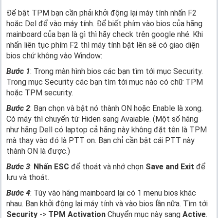
Để bật TPM bạn cần phải khởi động lại máy tính nhấn F2
hoặc Del để vào máy tính. Để biết phím vào bios của hãng
mainboard của bạn là gì thì hãy check trên google nhé. Khi
nhấn liên tục phím F2 thì máy tính bật lên sẽ có giao diện
bios chứ không vào Window:
Bước 1
: Trong màn hình bios các bạn tìm tới mục Security.
Trong mục Security các bạn tìm tới mục nào có chữ TPM
hoặc TPM security.
Bước 2
: Bạn chọn và bật nó thành ON hoặc Enable là xong.
Có máy thì chuyển từ Hiden sang Avaiable. (Một số hãng
như hãng Dell có laptop cả hãng này không đặt tên là TPM
mà thay vào đó là PTT on. Bạn chỉ cần bật cái PTT này
thành ON là được.)
Bước 3
:
Nhấn ESC
để thoát và nhớ chọn
Save and Exit
để
lưu và thoát.
Bước 4
: Tùy vào hãng mainboard lại có 1 menu bios khác
nhau. Bạn khởi động lại máy tính và vào bios lần nữa. Tìm tới
Security
->
TPM Activation
Chuyển mục này sang
Active
.