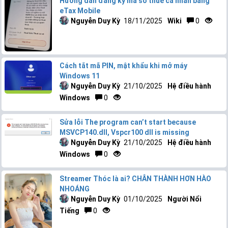
Hướng dẫn đăng ký mã số thuế cá nhân bằng
eTax Mobile
Nguyễn Duy Kỳ
18/11/2025
Wiki
0
Cách tắt mã PIN, mật khẩu khi mở máy
Windows 11
Nguyễn Duy Kỳ
21/10/2025
Hệ điều hành
Windows
0
Sửa lỗi The program can’t start because
MSVCP140.dll, Vspcr100 dll is missing
Nguyễn Duy Kỳ
21/10/2025
Hệ điều hành
Windows
0
Streamer Thóc là ai? CHÂN THÀNH HƠN HÀO
NHOÁNG
Nguyễn Duy Kỳ
01/10/2025
Người Nổi
Tiếng
0