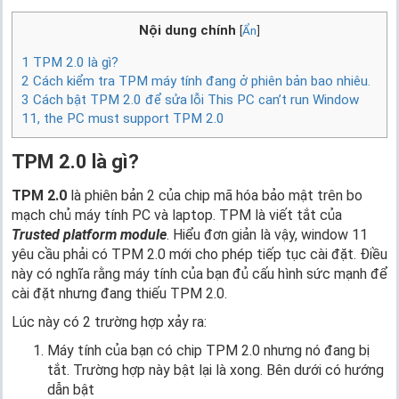
Nội dung chính
[
Ẩn
]
1
TPM 2.0 là gì?
2
Cách kiểm tra TPM máy tính đang ở phiên bản bao nhiêu.
3
Cách bật TPM 2.0 để sửa lỗi This PC can’t run Window
11, the PC must support TPM 2.0
TPM 2.0 là gì?
TPM 2.0
là phiên bản 2 của chip mã hóa bảo mật trên bo
mạch chủ máy tính PC và laptop. TPM là viết tắt của
Trusted platform module
. Hiểu đơn giản là vậy, window 11
yêu cầu phải có TPM 2.0 mới cho phép tiếp tục cài đặt. Điều
này có nghĩa rằng máy tính của bạn đủ cấu hình sức mạnh để
cài đặt nhưng đang thiếu TPM 2.0.
Lúc này có 2 trường hợp xảy ra:
Máy tính của bạn có chip TPM 2.0 nhưng nó đang bị
tắt. Trường hợp này bật lại là xong. Bên dưới có hướng
dẫn bật