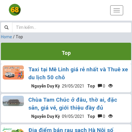
T
o
g
g
l
Home
/
Top
e
n
Top
a
v
i
Taxi tại Mê Linh giá rẻ nhất và Thuê xe
g
a
du lịch 50 chỗ
t
Nguyễn Duy Kỳ
29/05/2021
Top
0
i
o
Chùa Tam Chúc ở đâu, thờ ai, đặc
n
sản, giá vé, giới thiệu đầy đủ
Nguyễn Duy Kỳ
09/05/2021
Top
0
Địa điểm bán rau sạch Hà Nội số