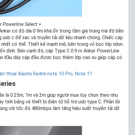
 Powerline Select +
 Anker có độ dài 0.9m khá ổn trong tầm giá trung mà độ bền
g usb c để sạc và truyền tải dữ liệu nhanh chóng. Chiếc cáp
 nhất có thể. Thiết kế mạnh mẽ, bên trong vỏ bọc lớp nilon
 ổn định. Bên cạnh đó, cáp Type C 0.9 m Anker PowerLine
ạn đầu dây cáp đều được bọc thêm lớp cao su giúp cáp có
iện thoại Xiaomi Redmi note 10 Pro, Note 11
Series
ản là 0.25m, 1m và 2m giúp người mua tùy chọn theo nhu
y tính bảng và thiết bị điện tử hỗ trợ usb type C. Phần lõi
cùng với tốc độ 480mbps làm tăng hiệu suất truyền tải dữ