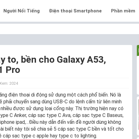
Người Nổi Tiếng
Điện thoại Smartphone
Phần mềm
y to, bền cho Galaxy A53,
1 Pro
Xem: 2024
ãng điện thoại di động sử dụng một cách phổ biến. Nó là
sẽ phải chuyển sang dùng USB-C do lệnh cấm từ liên minh
 nhiều được sử dụng loại cổng này. Thị trường hiện nay có
type C Anker, cáp sạc type C Ava, cáp sạc type C Baseus,
o iphone ipad,…Điều này dẫn đến vấn đề người dùng không
bài biết này tôi sẽ chia sẻ 5 cáp sạc type C bền và tốt cho
 cáp sạc type c apple hay type c to lighting.