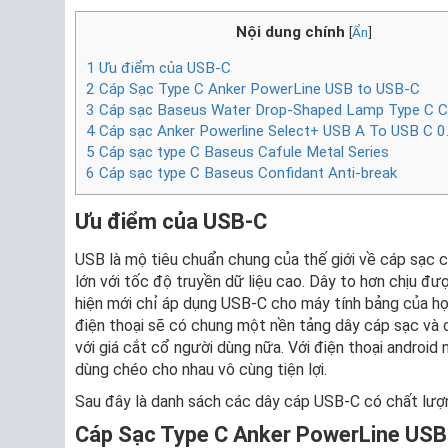
Nội dung chính
[
Ẩn
]
1
Ưu điểm của USB-C
2
Cáp Sạc Type C Anker PowerLine USB to USB-C
3
Cáp sạc Baseus Water Drop-Shaped Lamp Type C 
4
Cáp sạc Anker Powerline Select+ USB A To USB C 
5
Cáp sạc type C Baseus Cafule Metal Series
6
Cáp sạc type C Baseus Confidant Anti-break
Ưu điểm của USB-C
USB là mộ tiêu chuẩn chung của thế giới về cáp sạc 
lớn với tốc độ truyền dữ liệu cao. Dây to hơn chịu đư
hiện mới chỉ áp dụng USB-C cho máy tính bảng của họ.
điện thoại sẽ có chung một nền tảng dây cáp sạc và 
với giá cắt cổ người dùng nữa. Với điện thoại android
dùng chéo cho nhau vô cùng tiện lợi.
Sau đây là danh sách các dây cáp USB-C có chất lượ
Cáp Sạc Type C Anker PowerLine USB