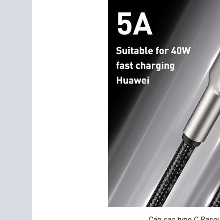
Cáp sạc type C Baseu