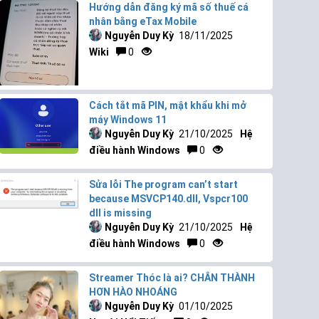
Hướng dẫn đăng ký mã số thuế cá
nhân bằng eTax Mobile
Nguyễn Duy Kỳ
18/11/2025
Wiki
0
Cách tắt mã PIN, mật khẩu khi mở
máy Windows 11
Nguyễn Duy Kỳ
21/10/2025
Hệ
điều hành Windows
0
Sửa lỗi The program can’t start
because MSVCP140.dll, Vspcr100
dll is missing
Nguyễn Duy Kỳ
21/10/2025
Hệ
điều hành Windows
0
Streamer Thóc là ai? CHÂN THÀNH
HƠN HÀO NHOÁNG
Nguyễn Duy Kỳ
01/10/2025