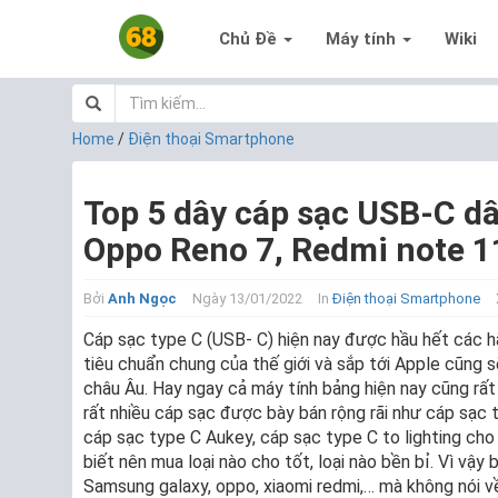
Chủ Đề
Máy tính
Wiki
Home
/
Điện thoại Smartphone
Top 5 dây cáp sạc USB-C dâ
Oppo Reno 7, Redmi note 1
Bởi
Anh Ngọc
Ngày 13/01/2022
In
Điện thoại Smartphone
Cáp sạc type C (USB- C) hiện nay được hầu hết các h
tiêu chuẩn chung của thế giới và sắp tới Apple cũng 
châu Âu. Hay ngay cả máy tính bảng hiện nay cũng rất
rất nhiều cáp sạc được bày bán rộng rãi như cáp sạc 
cáp sạc type C Aukey, cáp sạc type C to lighting ch
biết nên mua loại nào cho tốt, loại nào bền bỉ. Vì vậy 
Samsung galaxy, oppo, xiaomi redmi,… mà không nói về