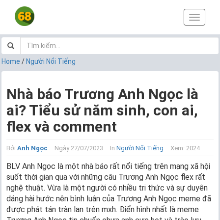
T
o
g
g
l
Home
/
Người Nổi Tiếng
e
n
a
Nhà báo Trương Anh Ngọc là
v
ai? Tiểu sử năm sinh, con ai,
i
g
flex và comment
a
t
i
Bởi
Anh Ngọc
Ngày 27/07/2023
In
Người Nổi Tiếng
Xem: 2024
o
BLV Anh Ngọc là một nhà báo rất nổi tiếng trên mạng xã hội
n
suốt thời gian qua với những câu Trương Anh Ngọc flex rất
nghệ thuật. Vừa là một người có nhiều tri thức và sự duyên
dáng hài hước nên bình luận của Trương Anh Ngọc meme đã
được phát tán tràn lan trên mxh. Điển hình nhất là meme