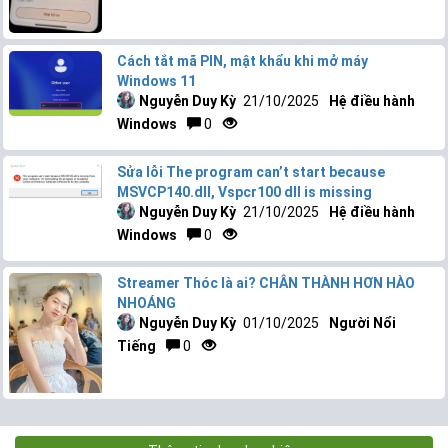
Cách tắt mã PIN, mật khẩu khi mở máy
Windows 11
Nguyễn Duy Kỳ
21/10/2025
Hệ điều hành
Windows
0
Sửa lỗi The program can’t start because
MSVCP140.dll, Vspcr100 dll is missing
Nguyễn Duy Kỳ
21/10/2025
Hệ điều hành
Windows
0
Streamer Thóc là ai? CHÂN THÀNH HƠN HÀO
NHOÁNG
Nguyễn Duy Kỳ
01/10/2025
Người Nổi
Tiếng
0