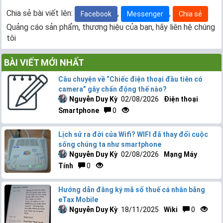
Chia sẻ bài viết lên:
,
,
Facebook
Messenger
Chia sẻ
Quảng cáo sản phẩm, thương hiệu của bạn, hãy liên hệ chúng
tôi
BÀI VIẾT MỚI NHẤT
Câu chuyện về “Chiếc điện thoại đầu tiên có
camera” gây chấn động thế nào?
Nguyễn Duy Kỳ
02/08/2026
Điện thoại
Smartphone
0
Lịch sử ra đời của Wifi? WIFI đã thay đổi cuộc
sống chúng ta như smartphone
Nguyễn Duy Kỳ
02/08/2026
Mạng Máy
Tính
0
Hướng dẫn đăng ký mã số thuế cá nhân bằng
eTax Mobile
Nguyễn Duy Kỳ
18/11/2025
Wiki
0