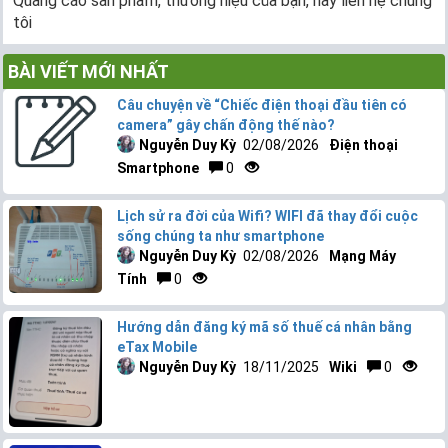
Quảng cáo sản phẩm, thương hiệu của bạn, hãy liên hệ chúng
tôi
BÀI VIẾT MỚI NHẤT
Câu chuyện về “Chiếc điện thoại đầu tiên có
camera” gây chấn động thế nào?
Nguyễn Duy Kỳ
02/08/2026
Điện thoại
Smartphone
0
Lịch sử ra đời của Wifi? WIFI đã thay đổi cuộc
sống chúng ta như smartphone
Nguyễn Duy Kỳ
02/08/2026
Mạng Máy
Tính
0
Hướng dẫn đăng ký mã số thuế cá nhân bằng
eTax Mobile
Nguyễn Duy Kỳ
18/11/2025
Wiki
0