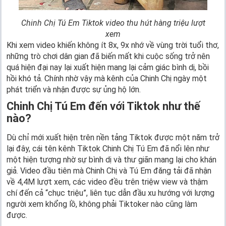
Chinh Chị Tú Em Tiktok video thu hút hàng triệu lượt
xem
Khi xem video khiến không ít 8x, 9x nhớ về vùng trời tuổi thơ,
những trò chơi dân gian đã biến mất khi cuộc sống trở nên
quá hiện đại nay lại xuất hiện mang lại cảm giác bình dị, bồi
hồi khó tả. Chính nhờ vậy mà kênh của Chinh Chị ngày một
phát triển và nhận được sự ủng hộ lớn.
Chinh Chị Tú Em đến với Tiktok như thế
nào?
Dù chỉ mới xuất hiện trên nền tảng Tiktok được một năm trở
lại đây, cái tên kênh Tiktok Chinh Chị Tú Em đã nổi lên như
một hiện tượng nhờ sự bình dị và thư giãn mang lại cho khán
giả. Video đầu tiên mà Chinh Chị và Tú Em đăng tải đã nhận
về 4,4M lượt xem, các video đều trên triệw view và thậm
chí đến cả “chục triệu”, liên tục dẫn đầu xu hướng với lượng
người xem khổng lồ, không phải Tiktoker nào cũng làm
được.