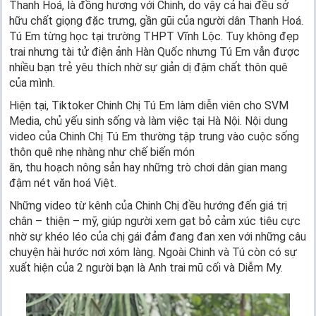
Thanh Hoá, là đồng hương với Chinh, do vậy cả hai đều sở
hữu chất giọng đặc trưng, gần gũi của người dân Thanh Hoá.
Tú Em từng học tại trường THPT Vĩnh Lộc. Tuy không đẹp
trai nhưng tài tử điện ảnh Hàn Quốc nhưng Tú Em vẫn được
nhiều bạn trẻ yêu thích nhờ sự giản dị đậm chất thôn quê
của mình.
Hiện tại, Tiktoker Chinh Chị Tú Em làm diễn viên cho SVM
Media, chủ yếu sinh sống và làm việc tại Hà Nội. Nội dung
video của Chinh Chị Tú Em thường tập trung vào cuộc sống
thôn quê nhẹ nhàng như chế biến món
ăn, thu hoạch nông sản hay những trò chơi dân gian mang
đậm nét văn hoá Việt.
Những video từ kênh của Chinh Chị đều hướng đến giá trị
chân – thiện – mỹ, giúp người xem gạt bỏ cảm xúc tiêu cực
nhờ sự khéo léo của chị gái đảm đang đan xen với những câu
chuyện hài hước nơi xóm làng. Ngoài Chinh và Tú còn có sự
xuất hiện của 2 người bạn là Anh trai mũ cối và Diễm My.