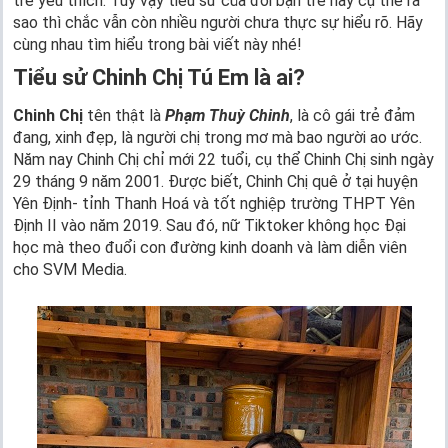
trẻ yêu thích. Tuy vậy tiểu sử của đôi bạn trẻ này cụ thể ra
sao thì chắc vẫn còn nhiều người chưa thực sự hiểu rõ. Hãy
cùng nhau tìm hiểu trong bài viết này nhé!
Tiểu sử Chinh Chị Tú Em là ai?
Chinh Chị
tên thật là
Phạm Thuỳ Chinh
, là cô gái trẻ đảm
đang, xinh đẹp, là người chị trong mơ mà bao người ao ước.
Năm nay Chinh Chị chỉ mới 22 tuổi, cụ thể Chinh Chị sinh ngày
29 tháng 9 năm 2001. Được biết, Chinh Chị quê ở tại huyện
Yên Định- tỉnh Thanh Hoá và tốt nghiệp trường THPT Yên
Định II vào năm 2019. Sau đó, nữ Tiktoker không học Đại
học mà theo đuổi con đường kinh doanh và làm diễn viên
cho SVM Media.