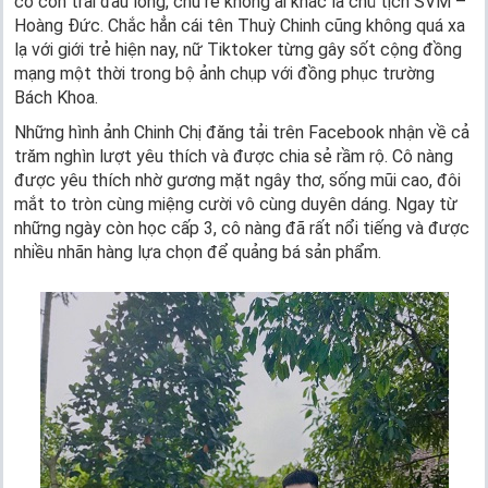
có con trai đầu lòng, chú rể không ai khác là chủ tịch SVM –
Hoàng Đức. Chắc hẳn cái tên Thuỳ Chinh cũng không quá xa
lạ với giới trẻ hiện nay, nữ Tiktoker từng gây sốt cộng đồng
mạng một thời trong bộ ảnh chụp với đồng phục trường
Bách Khoa.
Những hình ảnh Chinh Chị đăng tải trên Facebook nhận về cả
trăm nghìn lượt yêu thích và được chia sẻ rầm rộ. Cô nàng
được yêu thích nhờ gương mặt ngây thơ, sống mũi cao, đôi
mắt to tròn cùng miệng cười vô cùng duyên dáng. Ngay từ
những ngày còn học cấp 3, cô nàng đã rất nổi tiếng và được
nhiều nhãn hàng lựa chọn để quảng bá sản phẩm.