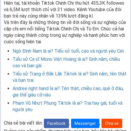
Hiện tại, tài khoản Tiktok Chinh Chị thu hút 435,3K followes
và 6,5M lượt thích chỉ với 31 video. Kênh Youtube của đôi
bạn trẻ này cũng nhận về 139N lượt đăng kí.
Và trên đây là những thông tin về đời sống và sự nghiệp của
cặp chị em nổi tiếng Tiktok Chinh Chị và Tú Em. Chúc cả hai
ngày càng thành công trong sự nghiệp và hạnh phúc hơn với
cuộc sống hiện tại.
Ngô Đình Nam là ai? Tiểu sử tuổi, cao và người yêu Ciin
Tiểu sử Ca sĩ Mono Việt Hoàng là ai? Sinh năm, chiều
cao và bạn gái
Tiểu sử Trang ở Đắk Lăk Tiktok là ai? Sinh năm, tên thật
và bạn trai
Andree right hand là ai? Tên thật, chiều cao, quê ở đâu,
gia thế giàu cỡ nào
Phạm Vũ Nhựt Phụng Tiktok là ai? Trai hay gái, tuổi và
người yêu
Chia sẻ bài viết lên:
,
,
Facebook
Messenger
Chia sẻ