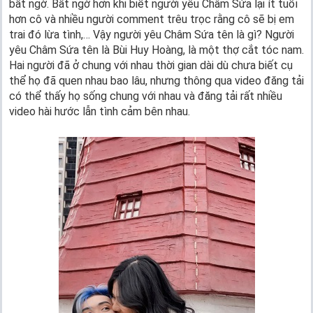
bất ngờ. Bất ngờ hơn khi biết người yêu Châm Sứa lại ít tuổi
hơn cô và nhiều người comment trêu trọc rằng cô sẽ bị em
trai đó lừa tình,… Vậy người yêu Châm Sứa tên là gì? Người
yêu Châm Sứa tên là Bùi Huy Hoàng, là một thợ cắt tóc nam.
Hai người đã ở chung với nhau thời gian dài dù chưa biết cụ
thể họ đã quen nhau bao lâu, nhưng thông qua video đăng tải
có thể thấy họ sống chung với nhau và đăng tải rất nhiều
video hài hước lẫn tình cảm bên nhau.