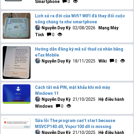
Smartphone
0
Lịch sử ra đời của Wifi? WIFI đã thay đổi cuộc
sống chúng ta như smartphone
Nguyễn Duy Kỳ
02/08/2026
Mạng Máy
Tính
0
Hướng dẫn đăng ký mã số thuế cá nhân bằng
eTax Mobile
Nguyễn Duy Kỳ
18/11/2025
Wiki
0
Cách tắt mã PIN, mật khẩu khi mở máy
Windows 11
Nguyễn Duy Kỳ
21/10/2025
Hệ điều hành
Windows
0
Sửa lỗi The program can’t start because
MSVCP140.dll, Vspcr100 dll is missing
Nguyễn Duy Kỳ
21/10/2025
Hệ điều hành