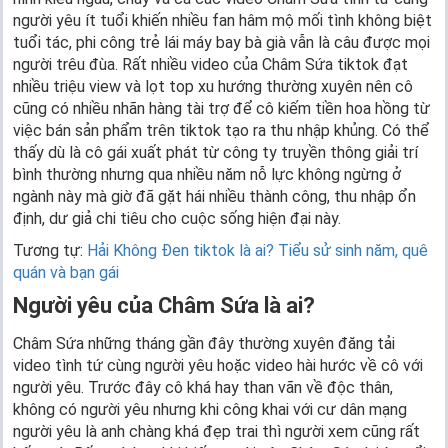
người yêu ít tuổi khiến nhiều fan hâm mộ mối tình không biệt
tuổi tác, phi công trẻ lái máy bay bà già vẫn là câu được mọi
người trêu đùa. Rất nhiều video của Châm Sứa tiktok đạt
nhiều triệu view và lọt top xu hướng thường xuyên nên cô
cũng có nhiều nhãn hàng tài trợ để cô kiếm tiền hoa hồng từ
việc bán sản phẩm trên tiktok tạo ra thu nhập khủng. Có thể
thấy dù là cô gái xuất phát từ công ty truyền thông giải trí
bình thường nhưng qua nhiều năm nỗ lực không ngừng ở
ngành này mà giờ đã gặt hái nhiều thành công, thu nhập ổn
định, dư giả chi tiêu cho cuộc sống hiện đại này.
Tương tự:
Hải Không Đen tiktok là ai? Tiểu sử sinh năm, quê
quán và bạn gái
Người yêu của Châm Sứa là ai?
Châm Sứa những tháng gần đây thường xuyên đăng tải
video tình tứ cùng người yêu hoặc video hài hước về cô với
người yêu. Trước đây cô khá hay than vãn về độc thân,
không có người yêu nhưng khi công khai với cư dân mạng
người yêu là anh chàng khá đẹp trai thì người xem cũng rất