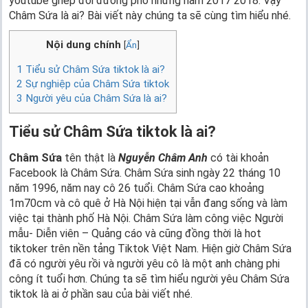
youtube ghép đôi đường phố những năm 2017 2018. Vậy
Châm Sứa là ai? Bài viết này chúng ta sẽ cùng tìm hiểu nhé.
Nội dung chính
[
Ẩn
]
1
Tiểu sử Châm Sứa tiktok là ai?
2
Sự nghiệp của Châm Sứa tiktok
3
Người yêu của Châm Sứa là ai?
Tiểu sử Châm Sứa tiktok là ai?
Châm Sứa
tên thật là
Nguyễn Châm Anh
có tài khoản
Facebook là Châm Sứa. Châm Sứa sinh ngày 22 tháng 10
năm 1996, năm nay cô 26 tuổi. Châm Sứa cao khoảng
1m70cm và cô quê ở Hà Nội hiện tại vẫn đang sống và làm
việc tại thành phố Hà Nội. Châm Sứa làm công việc Người
mẫu- Diễn viên – Quảng cáo và cũng đồng thời là hot
tiktoker trên nền tảng Tiktok Việt Nam. Hiện giờ Châm Sứa
đã có người yêu rồi và người yêu cô là một anh chàng phi
công ít tuổi hơn. Chúng ta sẽ tìm hiểu người yêu Châm Sứa
tiktok là ai ở phần sau của bài viết nhé.