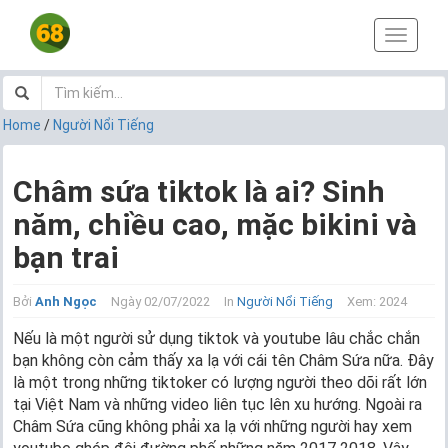
T
o
g
g
l
Home
/
Người Nổi Tiếng
e
n
a
Châm sứa tiktok là ai? Sinh
v
năm, chiều cao, mặc bikini và
i
g
bạn trai
a
t
i
Bởi
Anh Ngọc
Ngày 02/07/2022
In
Người Nổi Tiếng
Xem: 2024
o
Nếu là một người sử dụng tiktok và youtube lâu chắc chắn
n
bạn không còn cảm thấy xa lạ với cái tên Châm Sứa nữa. Đây
là một trong những tiktoker có lượng người theo dõi rất lớn
tại Việt Nam và những video liên tục lên xu hướng. Ngoài ra
Châm Sứa cũng không phải xa lạ với những người hay xem