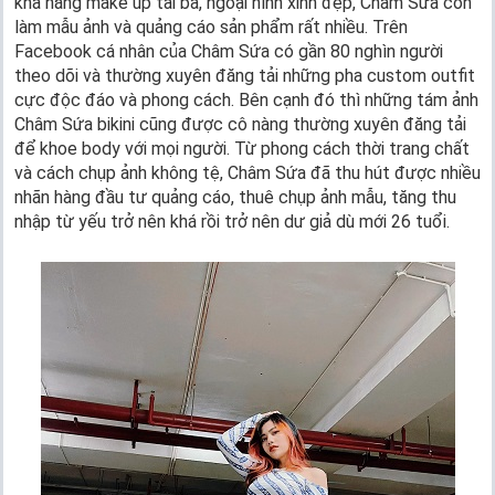
khả năng make up tài ba, ngoại hình xinh đẹp, Châm Sứa còn
làm mẫu ảnh và quảng cáo sản phẩm rất nhiều. Trên
Facebook cá nhân của Châm Sứa có gần 80 nghìn người
theo dõi và thường xuyên đăng tải những pha custom outfit
cực độc đáo và phong cách. Bên cạnh đó thì những tám ảnh
Châm Sứa bikini cũng được cô nàng thường xuyên đăng tải
để khoe body với mọi người. Từ phong cách thời trang chất
và cách chụp ảnh không tệ, Châm Sứa đã thu hút được nhiều
nhãn hàng đầu tư quảng cáo, thuê chụp ảnh mẫu, tăng thu
nhập từ yếu trở nên khá rồi trở nên dư giả dù mới 26 tuổi.