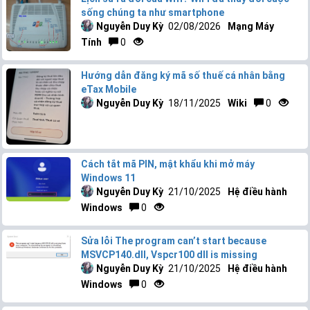
sống chúng ta như smartphone
Nguyễn Duy Kỳ
02/08/2026
Mạng Máy
Tính
0
Hướng dẫn đăng ký mã số thuế cá nhân bằng
eTax Mobile
Nguyễn Duy Kỳ
18/11/2025
Wiki
0
Cách tắt mã PIN, mật khẩu khi mở máy
Windows 11
Nguyễn Duy Kỳ
21/10/2025
Hệ điều hành
Windows
0
Sửa lỗi The program can’t start because
MSVCP140.dll, Vspcr100 dll is missing
Nguyễn Duy Kỳ
21/10/2025
Hệ điều hành
Windows
0