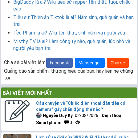
BigDaddy là ai? Wiki tiểu sử rapper tên thật, tuổi, chiều
cao
Tiểu sử Thiên ân Tiktok là ai? Năm sinh, quê quán và bạn
trai
Tều Phạm là ai? Wiki tên thật, sinh năm và người yêu
Misthy TV là ai? Làm công ty nào, quê quán, lúc nhỏ và
người yêu bạn trai
Chia sẻ bài viết lên:
,
,
Facebook
Messenger
Chia sẻ
Quảng cáo sản phẩm, thương hiệu của bạn, hãy liên hệ chúng
tôi
BÀI VIẾT MỚI NHẤT
Câu chuyện về “Chiếc điện thoại đầu tiên có
camera” gây chấn động thế nào?
Nguyễn Duy Kỳ
02/08/2026
Điện thoại
Smartphone
0
Lịch sử ra đời của Wifi? WIFI đã thay đổi cuộc