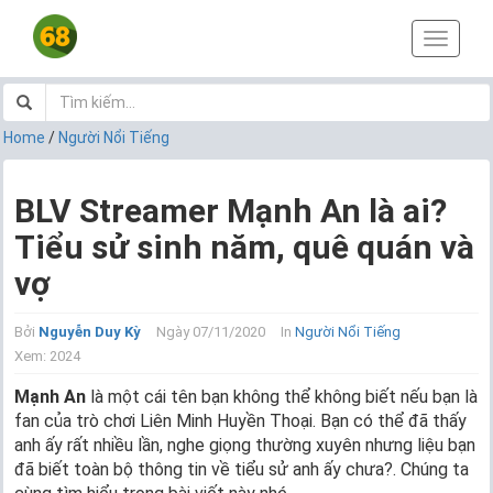
T
o
g
g
l
Home
/
Người Nổi Tiếng
e
n
a
BLV Streamer Mạnh An là ai?
v
Tiểu sử sinh năm, quê quán và
i
g
vợ
a
t
i
Bởi
Nguyễn Duy Kỳ
Ngày 07/11/2020
In
Người Nổi Tiếng
o
Xem: 2024
n
Mạnh An
là một cái tên bạn không thể không biết nếu bạn là
fan của trò chơi Liên Minh Huyền Thoại. Bạn có thể đã thấy
anh ấy rất nhiều lần, nghe giọng thường xuyên nhưng liệu bạn
đã biết toàn bộ thông tin về tiểu sử anh ấy chưa?. Chúng ta