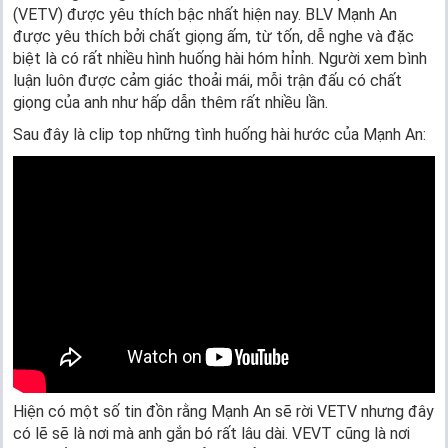
(VETV) được yêu thích bậc nhất hiện nay. BLV Mạnh An
được yêu thích bởi chất giọng ấm, từ tốn, dễ nghe và đặc
biệt là có rất nhiều hình huống hài hóm hỉnh. Người xem bình
luận luôn được cảm giác thoải mái, mỗi trận đấu có chất
giọng của anh như hấp dẫn thêm rất nhiều lần.
Sau đây là clip top những tình huống hài hước của Mạnh An:
Hiện có một số tin đồn rằng Mạnh An sẽ rời VETV nhưng đây
có lẽ sẽ là nơi mà anh gắn bó rất lâu dài. VEVT cũng là nơi