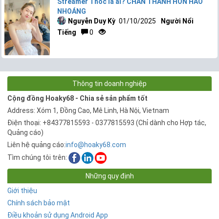
Streamer Thóc là ai? CHÂN THÀNH HƠN HÀO
NHOÁNG
Nguyễn Duy Kỳ
01/10/2025
Người Nổi
Tiếng
0
Thông tin doanh nghiệp
Cộng đồng Hoaky68 - Chia sẻ sản phẩm tốt
Address: Xóm 1, Đồng Cao, Mê Linh, Hà Nội, Vietnam
Điện thoại: +84377815593 - 0377815593 (Chỉ dành cho Hợp tác,
Quảng cáo)
Liên hệ quảng cáo:
info@hoaky68.com
Tìm chúng tôi trên:
Những quy định
Giới thiệu
Chính sách bảo mật
Điều khoản sử dụng Android App