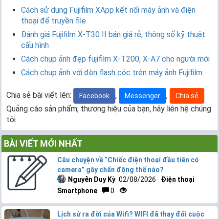
Cách sử dụng Fujifilm XApp kết nối máy ảnh và điện
thoại để truyền file
Đánh giá Fujifilm X-T30 II bán giá rẻ, thông số kỹ thuật
cấu hình
Cách chụp ảnh đẹp fujifilm X-T200, X-A7 cho người mới
Cách chụp ảnh với đèn flash cóc trên máy ảnh Fujifilm
Chia sẻ bài viết lên:
,
,
Facebook
Messenger
Chia sẻ
Quảng cáo sản phẩm, thương hiệu của bạn, hãy liên hệ chúng
tôi
BÀI VIẾT MỚI NHẤT
Câu chuyện về “Chiếc điện thoại đầu tiên có
camera” gây chấn động thế nào?
Nguyễn Duy Kỳ
02/08/2026
Điện thoại
Smartphone
0
Lịch sử ra đời của Wifi? WIFI đã thay đổi cuộc