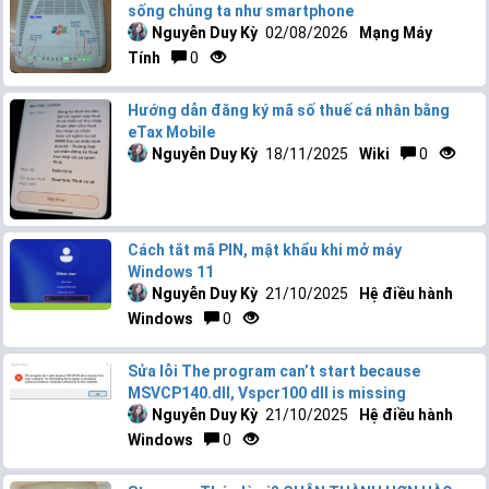
sống chúng ta như smartphone
Nguyễn Duy Kỳ
02/08/2026
Mạng Máy
Tính
0
Hướng dẫn đăng ký mã số thuế cá nhân bằng
eTax Mobile
Nguyễn Duy Kỳ
18/11/2025
Wiki
0
Cách tắt mã PIN, mật khẩu khi mở máy
Windows 11
Nguyễn Duy Kỳ
21/10/2025
Hệ điều hành
Windows
0
Sửa lỗi The program can’t start because
MSVCP140.dll, Vspcr100 dll is missing
Nguyễn Duy Kỳ
21/10/2025
Hệ điều hành
Windows
0