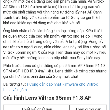
óng kính mới để đa dạng các sản phẩm của mình. Và Viltrox
AF 35mm f1.8 hứa hẹn sẽ là một lens chất lượng cao với
mức giá phải chăng với tính năng tự động lấy net AF. Cạnh
tranh trực tiếp với các sản phẩm tới từ Sony có giá thành
khá cao khiến người dùng mới chơi khó với tới.
Ông kính chắc chắn làm bằng kim loại cứng cáp. Kiểu thiết
kế quen thuộc của các sản phẩm Viltrox ống sẽ có 1 vòng
chỉnh khẩu nhỏ ở trong cùng với nấc A là tự động. Vòng lấy
net rất to ở ngoài cùng, nhìn chiếc lens này tôi liên tưởng tới
Viltrox 56mm ngàm X của Fuji. Trên thân máy có một ký hiệu
màu đỏ y hệt những lens cao cấp nhất của Sony hiện nay.
Phía trước Lens có ghi thông số phi 55mm. AF 35mm F1:1.8
STM ASPH ED IF, 0.4m/1.4ft. Lens thiết kê cứng cáp nhưng
giá chỉ hơn lens bình dân của Sony một chút.
Bài tương tự:
Hướng dẫn cập nhật Firmware cho Viltrox
Lens và ngàm
Cấu hình Lens Viltrox 35mm F1.8 AF
Thiết kế, chất liệu
Thép cứng cáp