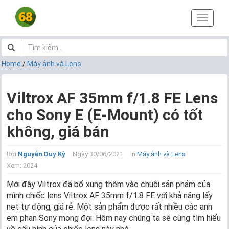
T
o
g
g
l
Home
/
Máy ảnh và Lens
e
n
a
Viltrox AF 35mm f/1.8 FE Lens
v
cho Sony E (E-Mount) có tốt
i
g
không, giá bán
a
t
i
Bởi
Nguyễn Duy Kỳ
Ngày 30/06/2021
In
Máy ảnh và Lens
o
Xem: 2024
n
Mới đây Viltrox đã bổ xung thêm vào chuỗi sản phảm của
mình chiếc lens Viltrox AF 35mm f/1.8 FE với khả năng lấy
net tự động, giá rẻ. Một sản phẩm được rất nhiều các anh
em phan Sony mong đợi. Hôm nay chúng ta sẽ cùng tìm hiểu