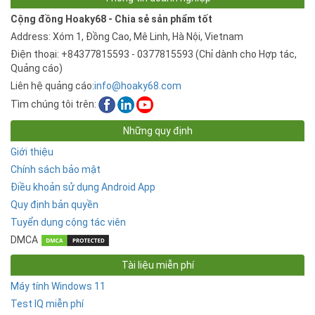
Cộng đồng Hoaky68 - Chia sẻ sản phẩm tốt
Address: Xóm 1, Đồng Cao, Mê Linh, Hà Nội, Vietnam
Điện thoại: +84377815593 - 0377815593 (Chỉ dành cho Hợp tác,
Quảng cáo)
Liên hệ quảng cáo:
info@hoaky68.com
Tìm chúng tôi trên:
Những quy định
Giới thiệu
Chính sách bảo mật
Điều khoản sử dụng Android App
Quy định bản quyền
Tuyển dụng cộng tác viên
DMCA
Tài liệu miễn phí
Máy tính Windows 11
Test IQ miễn phí