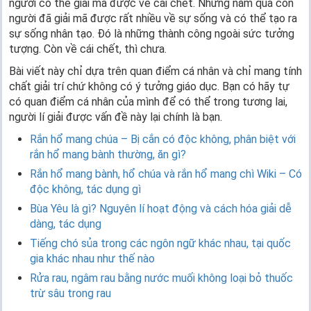
người có thể giải mã được về cái chết. Những năm qua con
người đã giải mã được rất nhiều về sự sống và có thể tạo ra
sự sống nhân tạo. Đó là những thành công ngoài sức tưởng
tượng. Còn về cái chết, thì chưa.
Bài viết này chỉ dựa trên quan điểm cá nhân và chỉ mang tính
chất giải trí chứ không có ý tưởng giáo dục. Bạn có hãy tự
có quan điểm cá nhân của mình để có thể trong tương lai,
người lí giải được vấn đề này lại chính là bạn.
Rắn hổ mang chúa – Bị cắn có độc không, phân biệt với
rắn hổ mang bành thường, ăn gì?
Rắn hổ mang bành, hổ chúa và rắn hổ mang chì Wiki – Có
độc không, tác dụng gì
Bùa Yêu là gì? Nguyên lí hoạt động và cách hóa giải dễ
dàng, tác dụng
Tiếng chó sủa trong các ngôn ngữ khác nhau, tại quốc
gia khác nhau như thế nào
Rửa rau, ngâm rau bằng nước muối không loại bỏ thuốc
trừ sâu trong rau