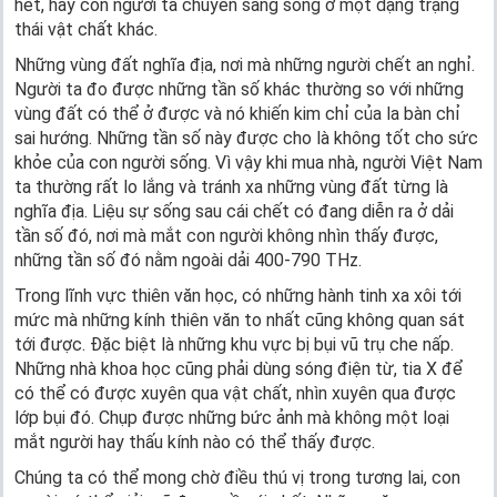
hết, hay con người ta chuyển sang sống ở một dạng trạng
thái vật chất khác.
Những vùng đất nghĩa địa, nơi mà những người chết an nghỉ.
Người ta đo được những tần số khác thường so với những
vùng đất có thể ở được và nó khiến kim chỉ của la bàn chỉ
sai hướng. Những tần số này được cho là không tốt cho sức
khỏe của con người sống. Vì vậy khi mua nhà, người Việt Nam
ta thường rất lo lắng và tránh xa những vùng đất từng là
nghĩa địa. Liệu sự sống sau cái chết có đang diễn ra ở dải
tần số đó, nơi mà mắt con người không nhìn thấy được,
những tần số đó nằm ngoài dải 400-790 THz.
Trong lĩnh vực thiên văn học, có những hành tinh xa xôi tới
mức mà những kính thiên văn to nhất cũng không quan sát
tới được. Đặc biệt là những khu vực bị bụi vũ trụ che nấp.
Những nhà khoa học cũng phải dùng sóng điện từ, tia X để
có thể có được xuyên qua vật chất, nhìn xuyên qua được
lớp bụi đó. Chụp được những bức ảnh mà không một loại
mắt người hay thấu kính nào có thể thấy được.
Chúng ta có thể mong chờ điều thú vị trong tương lai, con