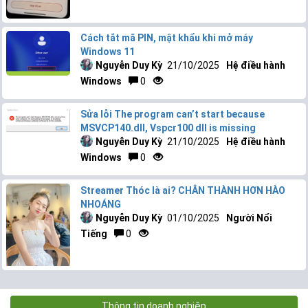
Cách tắt mã PIN, mật khẩu khi mở máy
Windows 11
Nguyễn Duy Kỳ
21/10/2025
Hệ điều hành
Windows
0
Sửa lỗi The program can’t start because
MSVCP140.dll, Vspcr100 dll is missing
Nguyễn Duy Kỳ
21/10/2025
Hệ điều hành
Windows
0
Streamer Thóc là ai? CHÂN THÀNH HƠN HÀO
NHOÁNG
Nguyễn Duy Kỳ
01/10/2025
Người Nổi
Tiếng
0
Thông tin doanh nghiệp