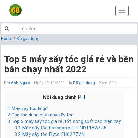
T
o
g
g
l
Home
/
Đồ gia dụng
e
n
a
Top 5 máy sấy tóc giá rẻ và bền
v
bán chạy nhất 2022
i
g
a
Bởi
Anh Ngọc
Ngày 12/12/2021
In
Đồ gia dụng
Xem: 2024
t
i
Nội dung chính
[
Ẩn
]
o
n
1
Máy sấy tóc là gì?
2
Các tác dụng của máy sấy tóc
3
Top 5 máy sấy tóc giá rẻ ,tốt, công suất cao hiện nay
3.1
Máy sấy tóc Panasonic EH-ND11AW645
3.2
Máy sấy tóc Flyco FH6277VN