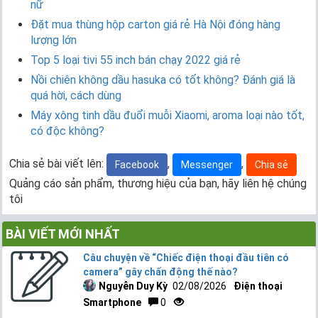
nữ
Đặt mua thùng hộp carton giá rẻ Hà Nội đóng hàng
lượng lớn
Top 5 loại tivi 55 inch bán chạy 2022 giá rẻ
Nồi chiên không dầu hasuka có tốt không? Đánh giá là
quá hời, cách dùng
Máy xông tinh dầu đuổi muỗi Xiaomi, aroma loại nào tốt,
có độc không?
Chia sẻ bài viết lên:
,
,
Facebook
Messenger
Chia sẻ
Quảng cáo sản phẩm, thương hiệu của bạn, hãy liên hệ chúng
tôi
BÀI VIẾT MỚI NHẤT
Câu chuyện về “Chiếc điện thoại đầu tiên có
camera” gây chấn động thế nào?
Nguyễn Duy Kỳ
02/08/2026
Điện thoại
Smartphone
0