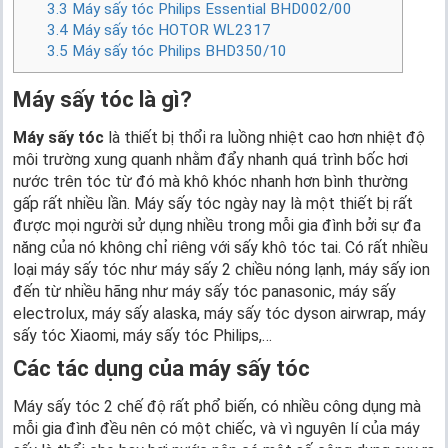
3.3
Máy sấy tóc Philips Essential BHD002/00
3.4
Máy sấy tóc HOTOR WL2317
3.5
Máy sấy tóc Philips BHD350/10
Máy sấy tóc là gì?
Máy sấy tóc
là thiết bị thổi ra luồng nhiệt cao hơn nhiệt độ
môi trường xung quanh nhằm đẩy nhanh quá trình bốc hơi
nước trên tóc từ đó mà khô khóc nhanh hơn bình thường
gấp rất nhiều lần. Máy sấy tóc ngày nay là một thiết bị rất
được mọi người sử dụng nhiều trong mỗi gia đình bởi sự đa
năng của nó không chỉ riêng với sấy khô tóc tai. Có rất nhiều
loại máy sấy tóc như máy sấy 2 chiều nóng lạnh, máy sấy ion
đến từ nhiều hãng như máy sấy tóc panasonic, máy sấy
electrolux, máy sấy alaska, máy sấy tóc dyson airwrap, máy
sấy tóc Xiaomi, máy sấy tóc Philips,…
Các tác dụng của máy sấy tóc
Máy sấy tóc 2 chế độ rất phổ biến, có nhiều công dụng mà
mỗi gia đình đều nên có một chiếc, và vì nguyên lí của máy