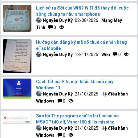
Lịch sử ra đời của Wifi? WIFI đã thay đổi cuộc
sống chúng ta như smartphone
Nguyễn Duy Kỳ
02/08/2026
Mạng Máy
Tính
0
Hướng dẫn đăng ký mã số thuế cá nhân bằng
eTax Mobile
Nguyễn Duy Kỳ
18/11/2025
Wiki
0
Cách tắt mã PIN, mật khẩu khi mở máy
Windows 11
Nguyễn Duy Kỳ
21/10/2025
Hệ điều hành
Windows
0
Sửa lỗi The program can’t start because
MSVCP140.dll, Vspcr100 dll is missing
Nguyễn Duy Kỳ
21/10/2025
Hệ điều hành
Windows
0