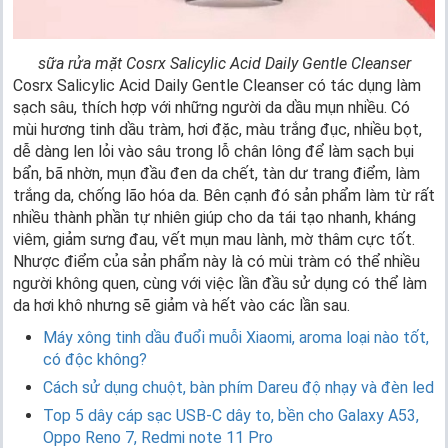
sữa rửa mặt Cosrx Salicylic Acid Daily Gentle Cleanser
Cosrx Salicylic Acid Daily Gentle Cleanser có tác dụng làm
sạch sâu, thích hợp với những người da dầu mụn nhiều. Có
mùi hương tinh dầu tràm, hơi đặc, màu trắng đục, nhiều bọt,
dễ dàng len lỏi vào sâu trong lỗ chân lông để làm sạch bụi
bẩn, bã nhờn, mụn đầu đen da chết, tàn dư trang điểm, làm
trắng da, chống lão hóa da. Bên cạnh đó sản phẩm làm từ rất
nhiều thành phần tự nhiên giúp cho da tái tạo nhanh, kháng
viêm, giảm sưng đau, vết mụn mau lành, mờ thâm cực tốt.
Nhược điểm của sản phẩm này là có mùi tràm có thể nhiều
người không quen, cùng với việc lần đầu sử dụng có thể làm
da hơi khô nhưng sẽ giảm và hết vào các lần sau.
Máy xông tinh dầu đuổi muỗi Xiaomi, aroma loại nào tốt,
có độc không?
Cách sử dụng chuột, bàn phím Dareu độ nhạy và đèn led
Top 5 dây cáp sạc USB-C dây to, bền cho Galaxy A53,
Oppo Reno 7, Redmi note 11 Pro