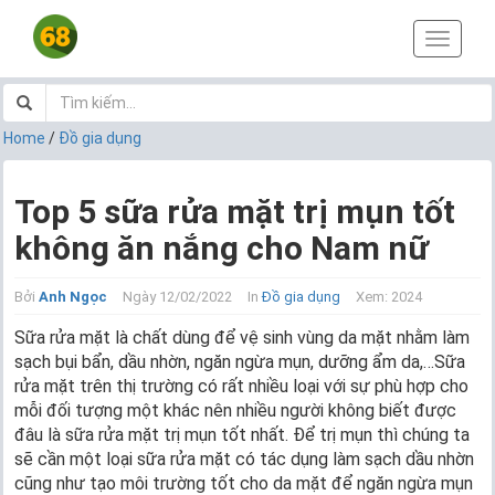
T
o
g
g
l
Home
/
Đồ gia dụng
e
n
a
Top 5 sữa rửa mặt trị mụn tốt
v
không ăn nắng cho Nam nữ
i
g
a
Bởi
Anh Ngọc
Ngày 12/02/2022
In
Đồ gia dụng
Xem: 2024
t
i
Sữa rửa mặt là chất dùng để vệ sinh vùng da mặt nhằm làm
o
sạch bụi bẩn, dầu nhờn, ngăn ngừa mụn, dưỡng ẩm da,…Sữa
n
rửa mặt trên thị trường có rất nhiều loại với sự phù hợp cho
mỗi đối tượng một khác nên nhiều người không biết được
đâu là sữa rửa mặt trị mụn tốt nhất. Để trị mụn thì chúng ta
sẽ cần một loại sữa rửa mặt có tác dụng làm sạch dầu nhờn
cũng như tạo môi trường tốt cho da mặt để ngăn ngừa mụn