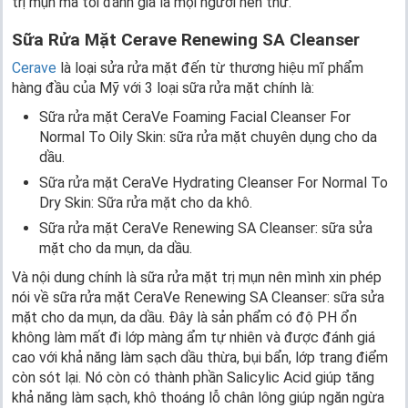
trị mụn mà tôi đánh giá là mọi người nên thử.
Sữa Rửa Mặt Cerave Renewing SA Cleanser
Cerave
là loại sửa rửa mặt đến từ thương hiệu mĩ phẩm
hàng đầu của Mỹ với 3 loại sữa rửa mặt chính là:
Sữa rửa mặt CeraVe Foaming Facial Cleanser For
Normal To Oily Skin: sữa rửa mặt chuyên dụng cho da
dầu.
Sữa rửa mặt CeraVe Hydrating Cleanser For Normal To
Dry Skin: Sữa rửa mặt cho da khô.
Sữa rửa mặt CeraVe Renewing SA Cleanser: sữa sửa
mặt cho da mụn, da dầu.
Và nội dung chính là sữa rửa mặt trị mụn nên mình xin phép
nói về sữa rửa mặt CeraVe Renewing SA Cleanser: sữa sửa
mặt cho da mụn, da dầu. Đây là sản phẩm có độ PH ổn
không làm mất đi lớp màng ẩm tự nhiên và được đánh giá
cao với khả năng làm sạch dầu thừa, bụi bẩn, lớp trang điểm
còn sót lại. Nó còn có thành phần Salicylic Acid giúp tăng
khả năng làm sạch, khô thoáng lỗ chân lông giúp ngăn ngừa