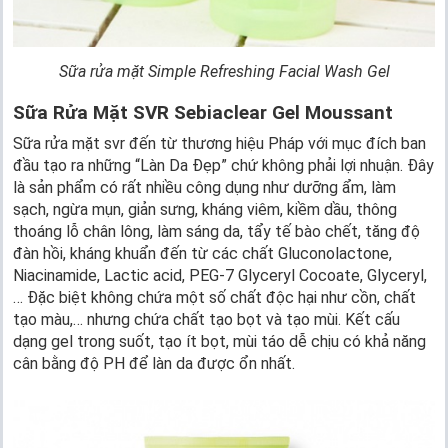
Sữa rửa mặt Simple Refreshing Facial Wash Gel
Sữa Rửa Mặt SVR Sebiaclear Gel Moussant
Sữa rửa mặt svr đến từ thương hiệu Pháp với mục đích ban
đầu tạo ra những “Làn Da Đẹp” chứ không phải lợi nhuận. Đây
là sản phẩm có rất nhiều công dụng như dưỡng ẩm, làm
sạch, ngừa mụn, giản sưng, kháng viêm, kiềm dầu, thông
thoáng lỗ chân lông, làm sáng da, tẩy tế bào chết, tăng độ
đàn hồi, kháng khuẩn đến từ các chất Gluconolactone,
Niacinamide, Lactic acid, PEG-7 Glyceryl Cocoate, Glyceryl,
… Đặc biệt không chứa một số chất độc hại như cồn, chất
tạo màu,… nhưng chứa chất tạo bọt và tạo mùi. Kết cấu
dạng gel trong suốt, tạo ít bọt, mùi táo dễ chịu có khả năng
cân bằng độ PH để làn da được ổn nhất.