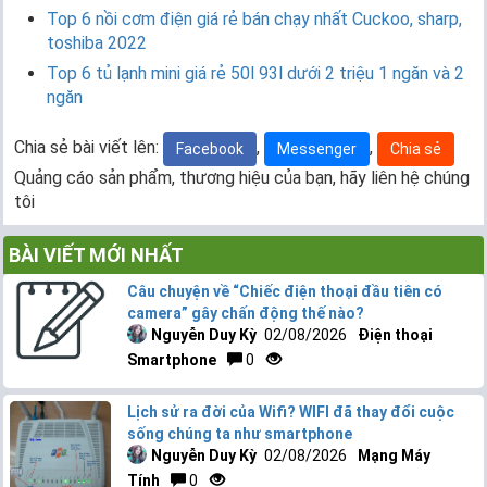
Top 6 nồi cơm điện giá rẻ bán chạy nhất Cuckoo, sharp,
toshiba 2022
Top 6 tủ lạnh mini giá rẻ 50l 93l dưới 2 triệu 1 ngăn và 2
ngăn
Chia sẻ bài viết lên:
,
,
Facebook
Messenger
Chia sẻ
Quảng cáo sản phẩm, thương hiệu của bạn, hãy liên hệ chúng
tôi
BÀI VIẾT MỚI NHẤT
Câu chuyện về “Chiếc điện thoại đầu tiên có
camera” gây chấn động thế nào?
Nguyễn Duy Kỳ
02/08/2026
Điện thoại
Smartphone
0
Lịch sử ra đời của Wifi? WIFI đã thay đổi cuộc
sống chúng ta như smartphone
Nguyễn Duy Kỳ
02/08/2026
Mạng Máy
Tính
0