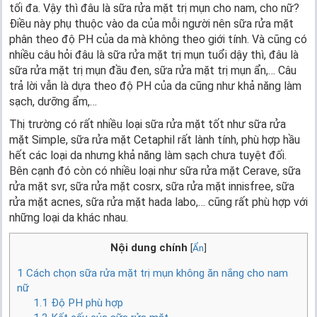
tối đa. Vậy thì đâu là sữa rửa mặt trị mụn cho nam, cho nữ?
Điều này phụ thuộc vào da của mỗi người nên sữa rửa mặt
phân theo độ PH của da mà không theo giới tính. Và cũng có
nhiều câu hỏi đâu là sữa rửa mặt trị mụn tuổi dậy thì, đâu là
sữa rửa mặt trị mụn đầu đen, sữa rửa mặt trị mụn ẩn,… Câu
trả lời vẫn là dựa theo độ PH của da cũng như khả năng làm
sạch, dưỡng ẩm,…
Thị trường có rất nhiều loại sữa rửa mặt tốt như sữa rửa
mặt Simple, sữa rửa mặt Cetaphil rất lành tính, phù hợp hầu
hết các loại da nhưng khả năng làm sạch chưa tuyệt đối.
Bên cạnh đó còn có nhiều loại như sữa rửa mặt Cerave, sữa
rửa mặt svr, sữa rửa mặt cosrx, sữa rửa mặt
innisfree, sữa
rửa mặt acnes, sữa rửa mặt
hada labo,… cũng rất phù hợp với
những loại da khác nhau.
Nội dung chính
[
Ẩn
]
1
Cách chọn sữa rửa mặt trị mụn không ăn nắng cho nam
nữ
1.1
Độ PH phù hợp