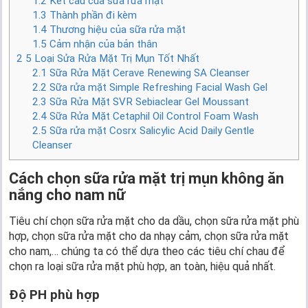
1.2
Kết cấu của sữa rửa mặt
1.3
Thành phần đi kèm
1.4
Thương hiệu của sữa rửa mặt
1.5
Cảm nhận của bản thân
2
5 Loại Sửa Rửa Mặt Trị Mụn Tốt Nhất
2.1
Sữa Rửa Mặt Cerave Renewing SA Cleanser
2.2
Sữa rửa mặt Simple Refreshing Facial Wash Gel
2.3
Sữa Rửa Mặt SVR Sebiaclear Gel Moussant
2.4
Sữa Rửa Mặt Cetaphil Oil Control Foam Wash
2.5
Sữa rửa mặt Cosrx Salicylic Acid Daily Gentle
Cleanser
Cách chọn sữa rửa mặt trị mụn không ăn
nắng cho nam nữ
Tiêu chí chọn sữa rửa mặt cho da dầu, chọn sữa rửa mặt phù
hợp, chọn sữa rửa mặt cho da nhạy cảm, chọn sữa rửa mặt
cho nam,… chúng ta có thể dựa theo các tiêu chí chau để
chọn ra loại sữa rửa mặt phù hợp, an toàn, hiệu quả nhất.
Độ PH phù hợp