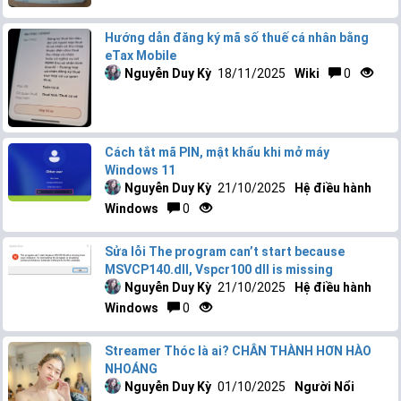
Hướng dẫn đăng ký mã số thuế cá nhân bằng
eTax Mobile
Nguyễn Duy Kỳ
18/11/2025
Wiki
0
Cách tắt mã PIN, mật khẩu khi mở máy
Windows 11
Nguyễn Duy Kỳ
21/10/2025
Hệ điều hành
Windows
0
Sửa lỗi The program can’t start because
MSVCP140.dll, Vspcr100 dll is missing
Nguyễn Duy Kỳ
21/10/2025
Hệ điều hành
Windows
0
Streamer Thóc là ai? CHÂN THÀNH HƠN HÀO
NHOÁNG
Nguyễn Duy Kỳ
01/10/2025
Người Nổi