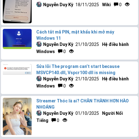
Nguyễn Duy Kỳ
18/11/2025
Wiki
0
Cách tắt mã PIN, mật khẩu khi mở máy
Windows 11
Nguyễn Duy Kỳ
21/10/2025
Hệ điều hành
Windows
0
Sửa lỗi The program can’t start because
MSVCP140.dll, Vspcr100 dll is missing
Nguyễn Duy Kỳ
21/10/2025
Hệ điều hành
Windows
0
Streamer Thóc là ai? CHÂN THÀNH HƠN HÀO
NHOÁNG
Nguyễn Duy Kỳ
01/10/2025
Người Nổi
Tiếng
0