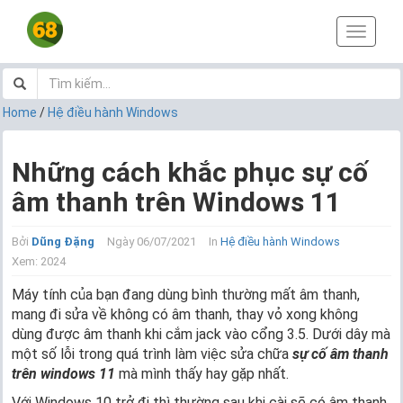
T
o
g
g
l
Home
/
Hệ điều hành Windows
e
n
a
Những cách khắc phục sự cố
v
âm thanh trên Windows 11
i
g
a
Bởi
Dũng Đặng
Ngày 06/07/2021
In
Hệ điều hành Windows
t
Xem: 2024
i
o
Máy tính của bạn đang dùng bình thường mất âm thanh,
n
mang đi sửa về không có âm thanh, thay vỏ xong không
dùng được âm thanh khi cắm jack vào cổng 3.5. Dưới dây mà
một số lỗi trong quá trình làm việc sửa chữa
sự cố âm thanh
trên windows 11
mà mình thấy hay gặp nhất.
Với Windows 10 trở đi thì thường sau khi cài sẽ có âm thanh