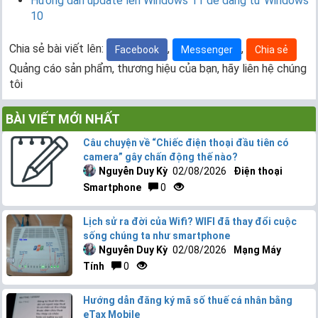
Hướng dẫn update lên Windows 11 dễ dàng từ Windows
10
Chia sẻ bài viết lên:
,
,
Facebook
Messenger
Chia sẻ
Quảng cáo sản phẩm, thương hiệu của bạn, hãy liên hệ chúng
tôi
BÀI VIẾT MỚI NHẤT
Câu chuyện về “Chiếc điện thoại đầu tiên có
camera” gây chấn động thế nào?
Nguyễn Duy Kỳ
02/08/2026
Điện thoại
Smartphone
0
Lịch sử ra đời của Wifi? WIFI đã thay đổi cuộc
sống chúng ta như smartphone
Nguyễn Duy Kỳ
02/08/2026
Mạng Máy
Tính
0
Hướng dẫn đăng ký mã số thuế cá nhân bằng
eTax Mobile