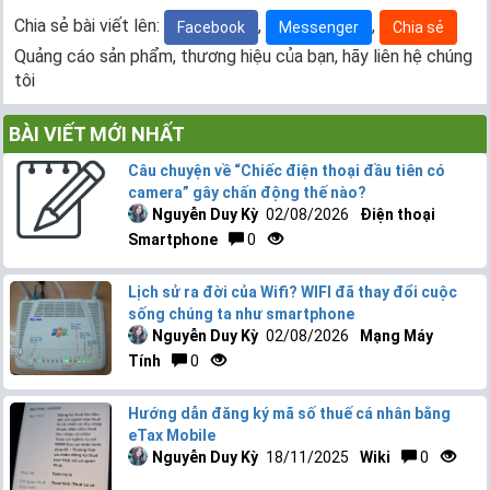
Chia sẻ bài viết lên:
,
,
Facebook
Messenger
Chia sẻ
Quảng cáo sản phẩm, thương hiệu của bạn, hãy liên hệ chúng
tôi
BÀI VIẾT MỚI NHẤT
Câu chuyện về “Chiếc điện thoại đầu tiên có
camera” gây chấn động thế nào?
Nguyễn Duy Kỳ
02/08/2026
Điện thoại
Smartphone
0
Lịch sử ra đời của Wifi? WIFI đã thay đổi cuộc
sống chúng ta như smartphone
Nguyễn Duy Kỳ
02/08/2026
Mạng Máy
Tính
0
Hướng dẫn đăng ký mã số thuế cá nhân bằng
eTax Mobile
Nguyễn Duy Kỳ
18/11/2025
Wiki
0