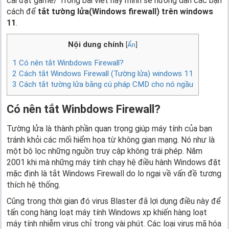
cài đặt game/ Trong bài viết này mình sẽ hướng dẫn các bạn
cách để
tắt tường lửa(Windows firewall) trên windows
11
.
Nội dung chính
[
Ẩn
]
1
Có nên tắt Winbdows Firewall?
2
Cách tắt Windows Firewall (Tường lửa) windows 11
3
Cách tắt tường lửa bằng cú pháp CMD cho nó ngầu
Có nên tắt Winbdows Firewall?
Tường lửa là thành phần quan trọng giúp máy tính của bạn
tránh khỏi các mối hiểm họa từ không gian mạng. Nó như là
một bộ lọc những nguồn truy cập không trái phép. Năm
2001 khi mà những máy tính chạy hệ điều hành Windows đặt
mặc định là tắt Windows Firewall do lo ngại về vấn đề tương
thích hệ thống.
Cũng trong thời gian đó virus Blaster đã lợi dụng điều này để
tấn cong hàng loạt máy tính Windows xp khiến hàng loạt
máy tính nhiễm virus chỉ trong vài phút. Các loại virus mã hóa