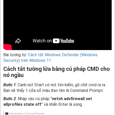
Bài tương tự:
Cách tắt Windows Defender (Windows
Security) trên Windows 11
Cách tắt tường lửa bằng cú pháp CMD cho
nó ngầu
Bước 1
: Cạnh nút Start có nút tìm kiếm, gõ chữ cmd ra ra.
Bạn sẽ thấy 1 cửa sổ màu đen tên là Command Prompt.
Bước 2
: Nhập vào cú pháp “
netsh advfirewall set
allprofiles state off
” và nhấn Enter là xong.