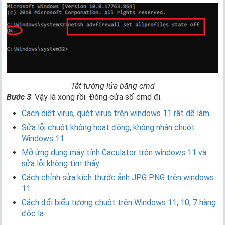
Tắt tường lửa bằng cmd
Bước 3
: Vậy là xong rồi. Đóng cửa sổ cmd đi.
Cách diệt virus, quét virus trên windows 11 rất dễ làm
Sửa lỗi chuột không hoạt động, không nhận chuột
Windows 11
Mở ứng dụng máy tính Caculator trên windows 11 và
sửa lỗi không tìm thấy
Cách chỉnh sửa kích thước ảnh JPG PNG trên windows
11
Cách đổi biểu tượng chuột trên Windows 11, 10, 7 hàng
độc lạ