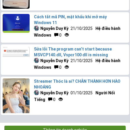
Cách tắt mã PIN, mật khẩu khi mở máy
Windows 11
Nguyễn Duy Kỳ
21/10/2025
Hệ điều hành
Windows
0
Sửa lỗi The program can’t start because
MSVCP140.dll, Vspcr100 dll is missing
Nguyễn Duy Kỳ
21/10/2025
Hệ điều hành
Windows
0
Streamer Thóc là ai? CHÂN THÀNH HƠN HÀO
NHOÁNG
Nguyễn Duy Kỳ
01/10/2025
Người Nổi
Tiếng
0
Thông tin doanh nghiệp