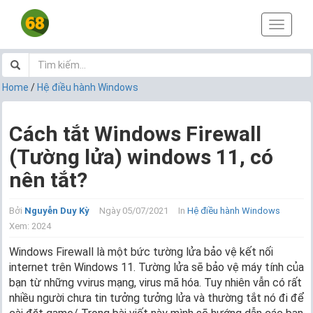
T
o
g
g
l
Home
/
Hệ điều hành Windows
e
n
a
Cách tắt Windows Firewall
v
(Tường lửa) windows 11, có
i
g
nên tắt?
a
t
i
Bởi
Nguyễn Duy Kỳ
Ngày 05/07/2021
In
Hệ điều hành Windows
o
Xem: 2024
n
Windows Firewall là một bức tường lửa bảo vệ kết nối
internet trên Windows 11. Tường lửa sẽ bảo vệ máy tính của
bạn từ những vvirus mạng, virus mã hóa. Tuy nhiên vẫn có rất
nhiều người chưa tin tưởng tưởng lửa và thường tắt nó đi để