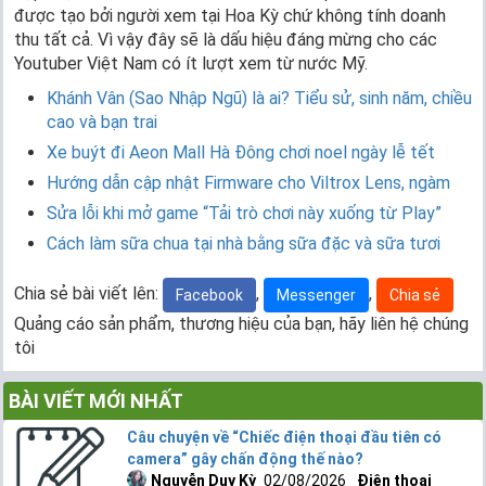
được tạo bởi người xem tại Hoa Kỳ chứ không tính doanh
thu tất cả. Vì vậy đây sẽ là dấu hiệu đáng mừng cho các
Youtuber Việt Nam có ít lượt xem từ nước Mỹ.
Khánh Vân (Sao Nhập Ngũ) là ai? Tiểu sử, sinh năm, chiều
cao và bạn trai
Xe buýt đi Aeon Mall Hà Đông chơi noel ngày lễ tết
Hướng dẫn cập nhật Firmware cho Viltrox Lens, ngàm
Sửa lỗi khi mở game “Tải trò chơi này xuống từ Play”
Cách làm sữa chua tại nhà bằng sữa đặc và sữa tươi
Chia sẻ bài viết lên:
,
,
Facebook
Messenger
Chia sẻ
Quảng cáo sản phẩm, thương hiệu của bạn, hãy liên hệ chúng
tôi
BÀI VIẾT MỚI NHẤT
Câu chuyện về “Chiếc điện thoại đầu tiên có
camera” gây chấn động thế nào?
Nguyễn Duy Kỳ
02/08/2026
Điện thoại