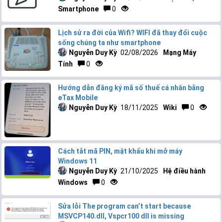
Smartphone
0
Lịch sử ra đời của Wifi? WIFI đã thay đổi cuộc
sống chúng ta như smartphone
Nguyễn Duy Kỳ
02/08/2026
Mạng Máy
Tính
0
Hướng dẫn đăng ký mã số thuế cá nhân bằng
eTax Mobile
Nguyễn Duy Kỳ
18/11/2025
Wiki
0
Cách tắt mã PIN, mật khẩu khi mở máy
Windows 11
Nguyễn Duy Kỳ
21/10/2025
Hệ điều hành
Windows
0
Sửa lỗi The program can’t start because
MSVCP140.dll, Vspcr100 dll is missing