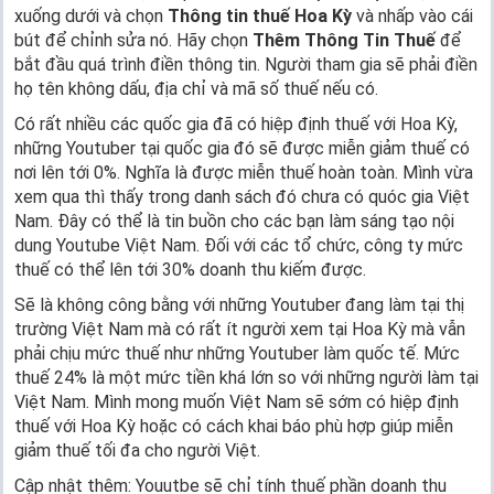
xuống dưới và chọn
Thông tin thuế Hoa Kỳ
và nhấp vào cái
bút để chỉnh sửa nó. Hãy chọn
Thêm Thông Tin Thuế
để
bắt đầu quá trình điền thông tin. Người tham gia sẽ phải điền
họ tên không dấu, địa chỉ và mã số thuế nếu có.
Có rất nhiều các quốc gia đã có hiệp định thuế với Hoa Kỳ,
những Youtuber tại quốc gia đó sẽ được miễn giảm thuế có
nơi lên tới 0%. Nghĩa là được miễn thuế hoàn toàn. Mình vừa
xem qua thì thấy trong danh sách đó chưa có quóc gia Việt
Nam. Đây có thể là tin buồn cho các bạn làm sáng tạo nội
dung Youtube Việt Nam. Đối với các tổ chức, công ty mức
thuế có thể lên tới 30% doanh thu kiếm được.
Sẽ là không công bằng với những Youtuber đang làm tại thị
trường Việt Nam mà có rất ít người xem tại Hoa Kỳ mà vẫn
phải chịu mức thuế như những Youtuber làm quốc tế. Mức
thuế 24% là một mức tiền khá lớn so với những người làm tại
Việt Nam. Mình mong muốn Việt Nam sẽ sớm có hiệp định
thuế với Hoa Kỳ hoặc có cách khai báo phù hợp giúp miễn
giảm thuế tối đa cho người Việt.
Cập nhật thêm: Youutbe sẽ chỉ tính thuế phần doanh thu