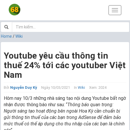
T
o
g
g
l
Home
/
Wiki
e
n
a
Youtube yêu cầu thông tin
v
thuế 24% tới các youtuber Việt
i
g
Nam
a
t
i
Bởi
Nguyễn Duy Kỳ
Ngày 10/03/2021
In
Wiki
Xem: 2024
o
Hôm nay 10/3 những nhà sáng tạo nội dung Youtube bất ngờ
n
nhận được thông báo như sau: “
Thông báo quan trọng:
Người sáng tạo hoạt động bên ngoài Hoa Kỳ cần chuẩn bị
gửi thông tin thuế của các bạn trong AdSense để đảm bảo
mức thuế có thể áp dụng cho thu nhập của các bạn là chính