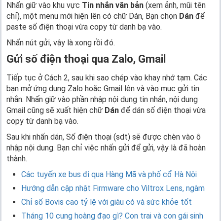
Nhấn giữ vào khu vực
Tin nhắn văn bản
(xem ảnh, mũi tên
chỉ), một menu mới hiện lên có chữ Dán, Bạn chọn
Dán
để
paste số điện thoại vừa copy từ danh bạ vào.
Nhấn nút gửi, vậy là xong rồi đó.
Gửi số điện thoại qua Zalo, Gmail
Tiếp tục ở Cách 2, sau khi sao chép vào khay nhớ tạm. Các
bạn mở ứng dụng Zalo hoặc Gmail lên và vào mục gửi tin
nhắn. Nhấn giữ vào phần nhập nội dung tin nhắn, nội dung
Gmail cũng sẽ xuất hiện chữ
Dán
để dán số điện thoại vừa
copy từ danh bạ vào.
Sau khi nhấn dán, Số điện thoại (sdt) sẽ được chèn vào ô
nhập nội dung. Bạn chỉ việc nhấn gửi để gửi, vậy là đã hoàn
thành.
Các tuyến xe bus đi qua Hàng Mã và phố cổ Hà Nội
Hướng dẫn cập nhật Firmware cho Viltrox Lens, ngàm
Chỉ số Bovis cao tỷ lệ với giàu có và sức khỏe tốt
Tháng 10 cung hoàng đạo gì? Con trai và con gái sinh