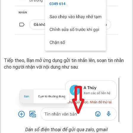
Tiếp theo, Bạn mở ứng dụng gửi tin nhắn lên, soạn tin nhắn
cho người nhận với nội dung như sau:
Dán số điện thoại để gửi qua zalo, gmail