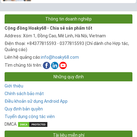
Thông tin doanh nghiệp
Cộng đồng Hoaky68 - Chia sẻ sản phẩm tốt
Address: Xóm 1, Đồng Cao, Mê Linh, Hà Nội, Vietnam
Điện thoại: +84377815593 - 0377815593 (Chỉ dành cho Hợp tác,
Quảng cáo)
Liên hệ quảng cáo:
info@hoaky68.com
Tìm chúng tôi trên:
Những quy định
Giới thiệu
Chính sách bảo mật
Điều khoản sử dụng Android App
Quy định bản quyền
Tuyển dụng cộng tác viên
DMCA
Tài liệu miễn phí