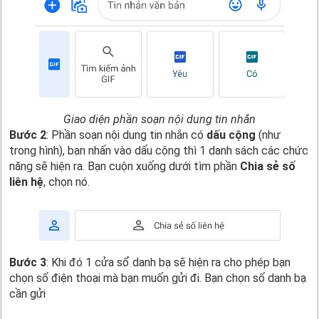
Giao diện phần soạn nội dung tin nhắn
Bước 2
: Phần soạn nội dung tin nhắn có
dấu cộng
(như
trong hình), bạn nhấn vào dấu cộng thì 1 danh sách các chức
năng sẽ hiện ra. Bạn cuộn xuống dưới tìm phần
Chia sẻ số
liên hệ
, chọn nó.
Bước 3
: Khi đó 1 cửa sổ danh bạ sẽ hiện ra cho phép bạn
chọn số điện thoại mà bạn muốn gửi đi. Bạn chọn số danh bạ
cần gửi