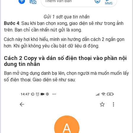
Gửi 1 sdt qua tin nhắn
Bước 4
: Sau khi bạn chọn xong, giao diện sẽ như trong ảnh
trên. Bạn chỉ cần nhấn nút gửi là xong.
Cách này hơi khó hiểu, mình xin hướng dẫn cách 2 ngắn gọn
hơn. Khi gửi không yêu cầu bật dữ liệu di động.
Cách 2 Copy và dán số điện thoại vào phần nội
dung tin nhắn
Bạn mở ứng dụng danh bạ lên, chọn người mà muốn muốn lấy
số điện thoại. Giao diện sẽ như sau: