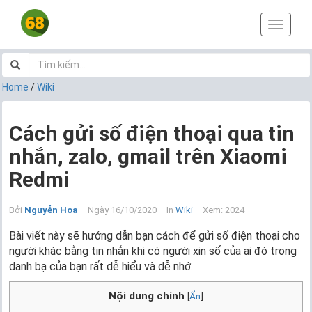
T
o
g
g
l
Home
/
Wiki
e
n
a
Cách gửi số điện thoại qua tin
v
nhắn, zalo, gmail trên Xiaomi
i
g
Redmi
a
t
i
Bởi
Nguyễn Hoa
Ngày 16/10/2020
In
Wiki
Xem: 2024
o
Bài viết này sẽ hướng dẫn bạn cách để gửi số điện thoại cho
n
người khác bằng tin nhắn khi có người xin số của ai đó trong
danh bạ của bạn rất dễ hiểu và dễ nhớ.
Nội dung chính
[
Ẩn
]