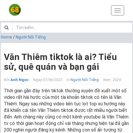
T
o
g
g
l
Home
/
Người Nổi Tiếng
e
n
a
Văn Thiêm tiktok là ai? Tiểu
v
sử, quê quán và bạn gái
i
g
a
Bởi
Anh Ngọc
Ngày 07/06/2022
In
Người Nổi Tiếng
Xem: 2024
t
i
Thời gian gần đây trên tiktok thường xuyên đề xuất một số
o
video rất hài hước của một tài khoản tiktok có tên là Văn
n
Thiêm. Ngay sau những video liên tục lọt top xu hướng này
đã khiến cái tên Văn Thiêm tiktok được rất nhiều người biết
đến. Anh chàng này cũng có một kênh youtube là Văn Thiêm
tv có thời gian hoạt động chỉ vài tháng nhưng hiện tại đã gần
200 nghìn người đăng ký kênh. Những con số ấn tượng từ