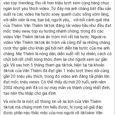
vào top trending, thu về hơn triệu lượt xem cùng hàng chục
ngàn lượt yêu thích video. Từ đây mà anh chàng bắt đầu sản
xuất ra các video hài hước xoay quanh cuộc sống xóm làng,
với diễn viên là mẹ, bạn bè, người yêu,… với bối cảnh quê nhà
của Thiêm. Văn Thiêm tiktok đăng tải video hầu như đều đạt
mốc triệu view, top xu hướng nhanh chóng, trong đó các
video Văn Thiêm tiktok ăn trộm mít rất hài hước. Ngoài ra
video Văn Thiêm tiktok ăn trộm vải cũng để lại những chàng
cười thư giãn cho khán giả bởi nét diễn hài hước của mẹ anh
chàng. Mẹ Thiêm là nông dân, diễn xuất rất tự nhiên, cách cô
chửi bới rất chất nông thôn, đem lại cho người xem sự gần
gũi. Và sau hơn 5 tháng tham gia tiktok, hiện tại tài khoản
tiktok của Văn Thiêm đã đạt gần 1 triệu lượt theo dõi cùng
gần 20 triệu yêu thích, trong đó video anh đăng tải phần lớn
đạt mốc triệu views. Có thể thấy dù mới 20 tuổi, sinh năm
2002 nhưng anh đã có sự may mắn và thành công nhất định,
tạo nên thu nhập cho gia đình.
Và vừa rồi là một số thông tin về lai lịch của Văn Thiêm
tiktok mà chúng mình tìm hiểu được, hi vọng sẽ giải đáp
được phần nào thắc mắc của mọi người về tiktoker Văn