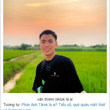
văn thiêm tiktok là ai
Tương tự:
Phùn Anh Tikok là ai? Tiểu sử, quê quán, mặt thật