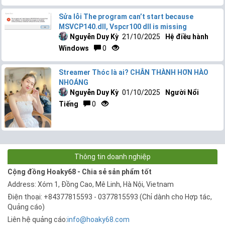
Sửa lỗi The program can’t start because
MSVCP140.dll, Vspcr100 dll is missing
Nguyễn Duy Kỳ
21/10/2025
Hệ điều hành
Windows
0
Streamer Thóc là ai? CHÂN THÀNH HƠN HÀO
NHOÁNG
Nguyễn Duy Kỳ
01/10/2025
Người Nổi
Tiếng
0
Thông tin doanh nghiệp
Cộng đồng Hoaky68 - Chia sẻ sản phẩm tốt
Address: Xóm 1, Đồng Cao, Mê Linh, Hà Nội, Vietnam
Điện thoại: +84377815593 - 0377815593 (Chỉ dành cho Hợp tác,
Quảng cáo)
Liên hệ quảng cáo:
info@hoaky68.com