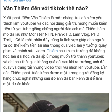
và là trai hay gái
Văn Thiêm đến với tiktok thế nào?
Xuất phát điểm Văn Thiêm là một chàng trai có niềm yêu
thích làm youtuber và các nội dung giải trí, mong muốn kiếm
tiền từ youtube giống những người đàn anh mà Thiêm hâm
mộ đã lâu như Monster NTN, Prank HD, Lâm Vlog, PHD
Troll,… Có lẽ một phần đây cũng là lĩnh vực giúp cho người
ta có thể kiếm tiền tại nhà thông qua việc lên ý tưởng, quay
phim và chỉnh sửa video.
Thiêm
sau khi ra trường đã không
học lên đại học và đã ấp ủ mong muốn trở thành youtuber,
và chỉ sau thời gian không quá dài sau khi ra trường, anh đã
quay và đăng tải những video troll vui nhộn lên youtube. Dần
dần Thiêm phát triển kênh được một lượng người đăng ký
hàng chục nghìn nhưng sau đó anh đã bán kênh đi để làm
một dự án khác.