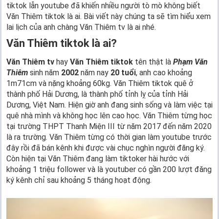
tiktok lẫn youtube đã khiến nhiều người tò mò không biết
Văn Thiêm tiktok là ai. Bài viết này chúng ta sẽ tìm hiểu xem
lai lịch của anh chàng Văn Thiêm tv là ai nhé.
Văn Thiêm tiktok là ai?
Văn Thiêm tv
hay
Văn Thiêm tiktok
tên thật là
Phạm Văn
Thiêm
sinh năm
2002
năm nay
20 tuổi
, anh cao khoảng
1m71cm và nặng khoảng 60kg. Văn Thiêm tiktok quê ở
thành phố Hải Dương, là thành phố tỉnh lỵ của tỉnh Hải
Dương, Việt Nam. Hiện giờ anh đang sinh sống và làm việc tại
quê nhà mình và không học lên cao học. Văn Thiêm từng học
tại trường THPT Thanh Miện III từ năm 2017 đến năm 2020
là ra trường. Văn Thiêm từng có thời gian làm youtube trước
đây rồi đã bán kênh khi được vài chục nghìn người đăng ký.
Còn hiện tại Văn Thiêm đang làm tiktoker hài hước với
khoảng 1 triệu follower và là youtuber có gần 200 lượt đăng
ký kênh chỉ sau khoảng 5 tháng hoạt động.