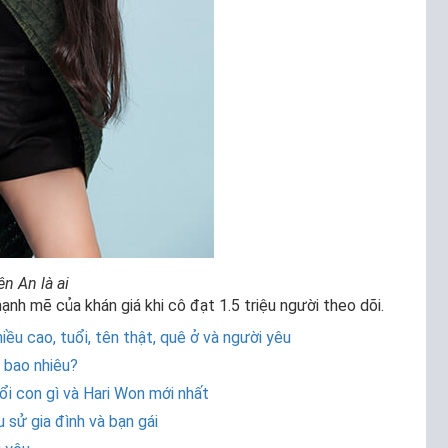
ên An là ai
h mẽ của khán giá khi cô đạt 1.5 triệu người theo dõi.
iều cao, tuổi, tên thật, quê ở và người yêu
à bao nhiêu?
uổi con gì và Hari Won mới nhất
u sử gia đình và bạn gái