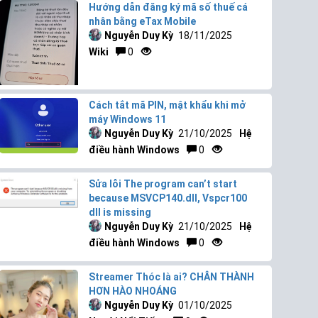
Hướng dẫn đăng ký mã số thuế cá
nhân bằng eTax Mobile
Nguyễn Duy Kỳ
18/11/2025
Wiki
0
Cách tắt mã PIN, mật khẩu khi mở
máy Windows 11
Nguyễn Duy Kỳ
21/10/2025
Hệ
điều hành Windows
0
Sửa lỗi The program can’t start
because MSVCP140.dll, Vspcr100
dll is missing
Nguyễn Duy Kỳ
21/10/2025
Hệ
điều hành Windows
0
Streamer Thóc là ai? CHÂN THÀNH
HƠN HÀO NHOÁNG
Nguyễn Duy Kỳ
01/10/2025