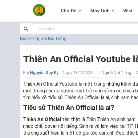
Chủ Đề
Máy tính
Wiki
Home
/
Người Nổi Tiếng
Thiên An Official Youtube l
Bởi
Nguyễn Duy Kỳ
Ngày 13/12/2020
In
Người Nổi Tiếng
X
Thiên An Official Youtube là một trong những kênh đ
một trong những gương mặt trẻ mới nổi và có nhiều b
tìm hiểu về tiểu sử Thiên An Official là ai, sinh năm ba
Tiểu sử Thiên An Official là ai?
Thiên An Official
tên thật là Trần Thiên An sinh năm 
nhạc chế, cover nổi tiếng. Sinh ra và làm việc tại TP 
thường xuất hiện là một cô gái tóc dài xinh đẹp, đặc 