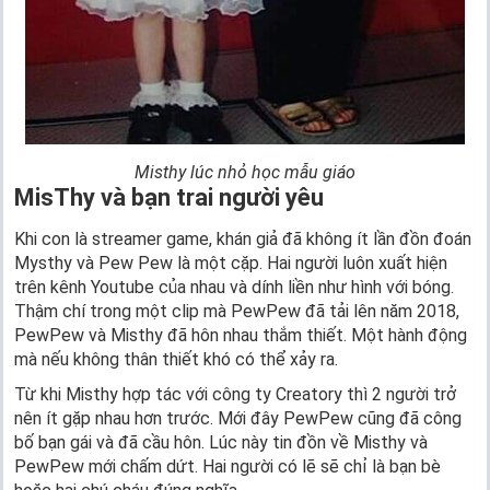
Misthy lúc nhỏ học mẫu giáo
MisThy và bạn trai người yêu
Khi con là streamer game, khán giả đã không ít lần đồn đoán
Mysthy và Pew Pew là một cặp. Hai người luôn xuất hiện
trên kênh Youtube của nhau và dính liền như hình với bóng.
Thậm chí trong một clip mà PewPew đã tải lên năm 2018,
PewPew và Misthy đã hôn nhau thắm thiết. Một hành động
mà nếu không thân thiết khó có thể xảy ra.
Từ khi Misthy hợp tác với công ty Creatory thì 2 người trở
nên ít gặp nhau hơn trước. Mới đây PewPew cũng đã công
bố bạn gái và đã cầu hôn. Lúc này tin đồn về Misthy và
PewPew mới chấm dứt. Hai người có lẽ sẽ chỉ là bạn bè