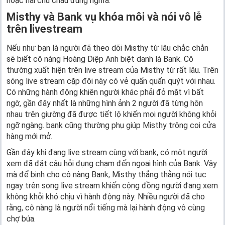
hoặc hai chú cháu đúng nghĩa.
Misthy và Bank vụ khóa môi và nói vô lễ
trên livestream
Nếu như bạn là người đã theo dõi Misthy từ lâu chắc chắn
sẽ biết cô nàng Hoàng Diệp Anh biệt danh là Bank. Cô
thường xuất hiện trên live stream của Misthy từ rất lâu. Trên
sóng live stream cặp đôi này có vẻ quấn quấn quýt với nhau.
Có những hành động khiên người khác phải đỏ mặt vì bất
ngờ, gần đây nhất là những hình ảnh 2 người đã từng hôn
nhau trên giường đã được tiết lộ khiến mọi người không khỏi
ngỡ ngàng. bank cũng thường phụ giúp Misthy trông coi cửa
hàng mới mở.
Gần đây khi đang live stream cùng với bank, có một người
xem đã đặt câu hỏi đụng chạm đến ngoại hình của Bank. Vậy
mà để binh cho cô nàng Bank, Misthy thẳng thằng nói tục
ngay trên song live stream khiến cộng đồng người đang xem
không khỏi khó chịu vì hành động này. Nhiều người đã cho
rằng, cô nàng là người nổi tiếng mà lại hành động vô cùng
chợ búa.