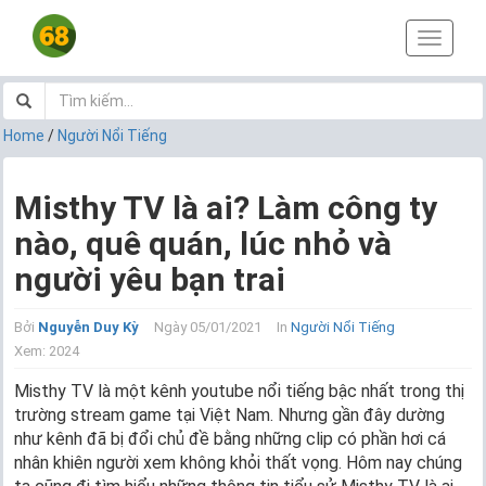
T
o
g
g
l
Home
/
Người Nổi Tiếng
e
n
a
Misthy TV là ai? Làm công ty
v
nào, quê quán, lúc nhỏ và
i
g
người yêu bạn trai
a
t
i
Bởi
Nguyễn Duy Kỳ
Ngày 05/01/2021
In
Người Nổi Tiếng
o
Xem: 2024
n
Misthy TV là một kênh youtube nổi tiếng bậc nhất trong thị
trường stream game tại Việt Nam. Nhưng gần đây dường
như kênh đã bị đổi chủ đề bằng những clip có phần hơi cá
nhân khiên người xem không khỏi thất vọng. Hôm nay chúng