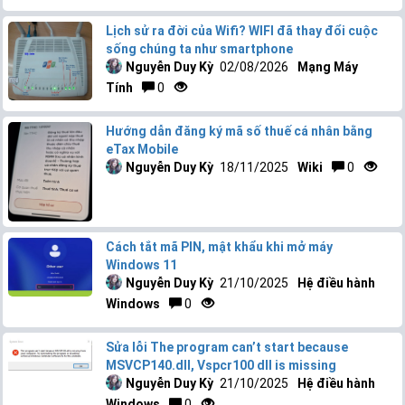
Lịch sử ra đời của Wifi? WIFI đã thay đổi cuộc
sống chúng ta như smartphone
Nguyễn Duy Kỳ
02/08/2026
Mạng Máy
Tính
0
Hướng dẫn đăng ký mã số thuế cá nhân bằng
eTax Mobile
Nguyễn Duy Kỳ
18/11/2025
Wiki
0
Cách tắt mã PIN, mật khẩu khi mở máy
Windows 11
Nguyễn Duy Kỳ
21/10/2025
Hệ điều hành
Windows
0
Sửa lỗi The program can’t start because
MSVCP140.dll, Vspcr100 dll is missing
Nguyễn Duy Kỳ
21/10/2025
Hệ điều hành
Windows
0