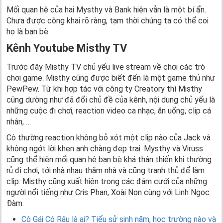
Mối quan hệ của hai Mysthy và Bank hiện vẫn là một bí ẩn.
Chưa được công khai rõ ràng, tạm thời chúng ta có thể coi
họ là bạn bè.
Kênh Youtube Misthy TV
Trước đây Misthy TV chủ yếu live stream về chơi các trò
chơi game. Misthy cũng được biết đến là một game thủ như
PewPew. Từ khi hợp tác với công ty Creatory thì Misthy
cũng dường như đã đổi chủ đề của kênh, nội dung chủ yếu là
những cuộc đi chơi, reaction video ca nhạc, ăn uống, clip cá
nhân, …
Cô thường reaction không bỏ xót một clip nào của Jack và
không ngớt lời khen anh chàng đẹp trai. Mysthy và Viruss
cũng thể hiện mối quan hệ bạn bè khá thân thiến khi thường
rủ đi chơi, tới nhà nhau thăm nhà và cũng tranh thủ để làm
clip. Misthy cũng xuất hiện trong các đám cưới của những
người nổi tiếng như Cris Phan, Xoài Non cùng với Linh Ngọc
Đàm.
Cô Gái Có Râu là ai? Tiểu sử sinh năm, học trường nào và