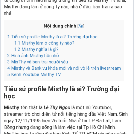
ta cũng đi tìm hiểu những thông tin tiểu sử Misthy TV là ai,
Misthy đang làm ở công ty nào, nhà ở đâu, bạn trai ra sao
nhé.
Nội dung chính
[
Ẩn
]
1
Tiểu sử profile Misthy là ai? Trường đại học
1.1
Misthy làm ở công ty nào?
1.2
Misthy nghĩa là gì?
2
Hình ảnh Misthy hồi nhỏ
3
MisThy và bạn trai người yêu
4
Misthy và Bank vụ khóa môi và nói vô lễ trên livestream
5
Kênh Youtube Misthy TV
Tiểu sử profile Misthy là ai? Trường đại
học
Misthy
tên thật là
Lê Thy Ngọc
là một nữ Youtuber,
streamer trò chơi điện tử nổi tiếng hàng đầu Việt Nam. Sinh
ngày 12/11/1995 hiện 26 tuổi. Nhà ở tại TP Đà Lạt, Lâm
Đồng nhưng đang sống là làm việc tại Tp Hồ Chí Minh.
MisThy học trường Đại học Kinh Tế TP. HCM chuyên ngành