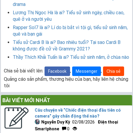
drama
Lương Thị Ngọc Hà là ai? Tiểu sử sinh ngày, chiều cao,
quê ở và người yêu
Rapper Sol7 là ai? Lí do bị bắt vì tội gì, tiểu sử sinh năm,
quê và bạn gái
Tiểu sử Cardi B là ai? Bao nhiêu tuổi? Tại sao Cardi B
không được đề cử về Grammy 2021?
Thầy Thích Khải Tuấn là ai? Tiểu sử sinh năm, ở chùa nào
Chia sẻ bài viết lên:
,
,
Facebook
Messenger
Chia sẻ
Quảng cáo sản phẩm, thương hiệu của bạn, hãy liên hệ chúng
tôi
BÀI VIẾT MỚI NHẤT
Câu chuyện về “Chiếc điện thoại đầu tiên có
camera” gây chấn động thế nào?
Nguyễn Duy Kỳ
02/08/2026
Điện thoại
Smartphone
0