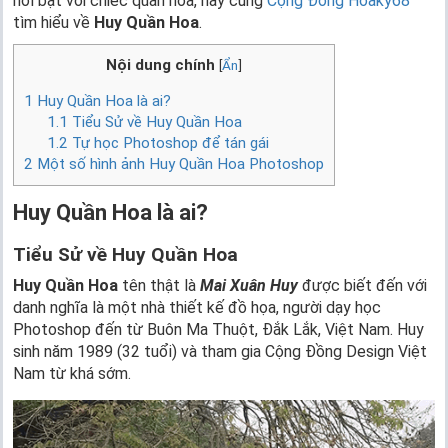
nổi bật với chiếc quần hoa, hãy cùng
Cộng Đồng Hoaky68
tìm hiểu về
Huy Quần Hoa
.
Nội dung chính
[
Ẩn
]
1
Huy Quần Hoa là ai?
1.1
Tiểu Sử về Huy Quần Hoa
1.2
Tự học Photoshop để tán gái
2
Một số hình ảnh Huy Quần Hoa Photoshop
Huy Quần Hoa là ai?
Tiểu Sử về Huy Quần Hoa
Huy Quần Hoa
tên thật là
Mai Xuân Huy
được biết đến với
danh nghĩa là một nhà thiết kế đồ họa, người dạy học
Photoshop đến từ Buôn Ma Thuột, Đắk Lắk, Việt Nam. Huy
sinh năm 1989 (32 tuổi) và tham gia Cộng Đồng Design Việt
Nam từ khá sớm.