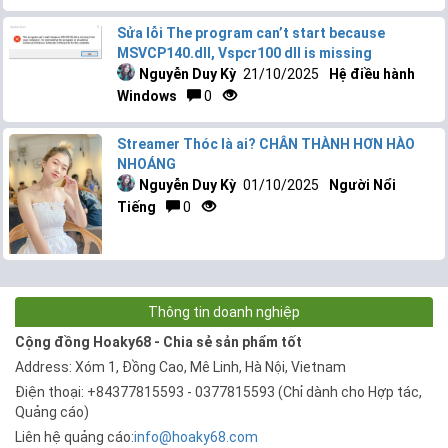
Sửa lỗi The program can’t start because
MSVCP140.dll, Vspcr100 dll is missing
Nguyễn Duy Kỳ
21/10/2025
Hệ điều hành
Windows
0
Streamer Thóc là ai? CHÂN THÀNH HƠN HÀO
NHOÁNG
Nguyễn Duy Kỳ
01/10/2025
Người Nổi
Tiếng
0
Thông tin doanh nghiệp
Cộng đồng Hoaky68 - Chia sẻ sản phẩm tốt
Address: Xóm 1, Đồng Cao, Mê Linh, Hà Nội, Vietnam
Điện thoại: +84377815593 - 0377815593 (Chỉ dành cho Hợp tác,
Quảng cáo)
Liên hệ quảng cáo:
info@hoaky68.com