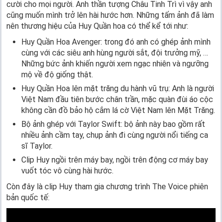
cười cho mọi người. Anh thần tượng Châu Tinh Trì vì vậy anh
cũng muốn mình trở lên hài hước hơn. Những tấm ảnh đã làm
nên thương hiệu của Huy Quần hoa có thể kể tới như:
Huy Quần Hoa Avenger: trong đó anh có ghép ảnh mình
cùng với các siêu anh hùng người sắt, đội trưởng mỹ, …
Những bức ảnh khiến người xem ngạc nhiên và ngưỡng
mộ về độ giống thật.
Huy Quần Hoa lên mặt trăng du hành vũ trụ: Anh là người
Việt Nam đầu tiên bước chân trần, mặc quàn đùi áo cộc
không cần đồ bảo hộ cắm lá cờ Việt Nam lên Mặt Trăng.
Bộ ảnh ghép với Taylor Swift: bộ ảnh này bao gồm rất
nhiều ảnh cầm tay, chụp ảnh đi cùng người nổi tiếng ca
sĩ Taylor.
Clip Huy ngồi trên máy bay, ngồi trên động cơ máy bay
vuốt tóc vô cùng hài hước.
Còn đây là clip Huy tham gia chương trình The Voice phiên
bản quốc tế: