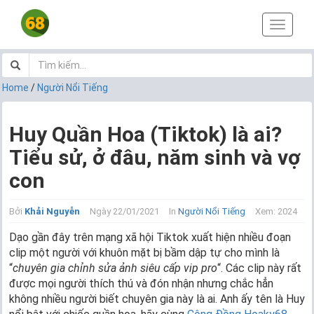
T
o
g
g
l
Home
/
Người Nổi Tiếng
e
n
a
Huy Quần Hoa (Tiktok) là ai?
v
Tiểu sử, ở đâu, năm sinh và vợ
i
g
con
a
t
i
Bởi
Khải Nguyễn
Ngày 22/01/2021
In
Người Nổi Tiếng
Xem: 2024
o
Dạo gần đây trên mạng xã hội Tiktok xuất hiện nhiều đoạn
n
clip một người với khuôn mặt bị bầm dập tự cho mình là
“
chuyên gia chỉnh sửa ảnh siêu cấp vip pro
“. Các clip này rất
được mọi người thích thú và đón nhận nhưng chắc hẳn
không nhiều người biết chuyên gia này là ai. Anh ấy tên là Huy