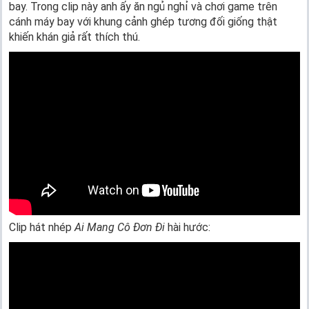
bay. Trong clip này anh ấy ăn ngủ nghỉ và chơi game trên
cánh máy bay với khung cảnh ghép tương đối giống thật
khiến khán giả rất thích thú.
Clip hát nhép
Ai Mang Cô Đơn Đi
hài hước: