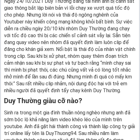
Ngày 24/10/2021 Duy Thường đăng tải hình ảnh bị cảnh sát
giao thông bắt lập biên bản vì lỗi chạy xe vượt quá tốc độ
cho phép. Nhưng lời nói và thái độ ngông nghênh của
Youtuber này khiến cộng mạng không khỏi bất bình. Sự việc
diễn ra chiều ngày 20/10 khi nhóm Duy Thường đang chạy
với tốc độ cao thì bị các chiến sĩ cảnh sát vẫy lại. Sẵn tiện
đang quay video nên nhóm đã quyết định làm luôn clip để
đăng cho khán giả xem. Nổi bật là thái độ của nhân vật chính
trong clip. Sau khi bị xử phạt, nhóm quay thêm đoạn trích
cảm nhận sau khi bị sự phạt và tự bạch rằng “mình chạy sai
thì mình bị phạt thôi, các chú cũng vất vả có lòng tốt nhắc
nhở mình để lần sau đi đúng. Nhưng mình đi quá có mấy km
thôi.” Sau rất nhiều clip nhảm, nội dung độc hại với trẻ em
nhiều người đã quyết định tẩy chay kênh Duy Thường.
Duy Thường giàu cỡ nào?
Sinh ra trong một gia đình thuần nông nghèo nhưng anh đã
sớm bộc lộ khả năng làm video khéo léo của mình trên
youtube. Anh đã gặt hái thành công và thành lập công ty giải
trí online lấy tên là DuyThuong94. Sau nhiều năm làm