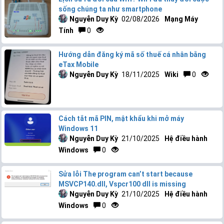
sống chúng ta như smartphone
Nguyễn Duy Kỳ
02/08/2026
Mạng Máy
Tính
0
Hướng dẫn đăng ký mã số thuế cá nhân bằng
eTax Mobile
Nguyễn Duy Kỳ
18/11/2025
Wiki
0
Cách tắt mã PIN, mật khẩu khi mở máy
Windows 11
Nguyễn Duy Kỳ
21/10/2025
Hệ điều hành
Windows
0
Sửa lỗi The program can’t start because
MSVCP140.dll, Vspcr100 dll is missing
Nguyễn Duy Kỳ
21/10/2025
Hệ điều hành
Windows
0