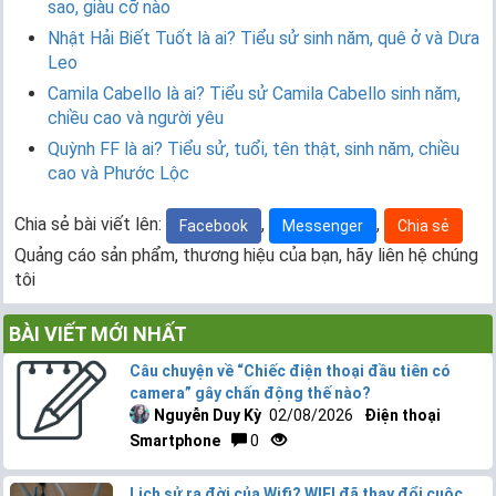
sao, giàu cỡ nào
Nhật Hải Biết Tuốt là ai? Tiểu sử sinh năm, quê ở và Dưa
Leo
Camila Cabello là ai? Tiểu sử Camila Cabello sinh năm,
chiều cao và người yêu
Quỳnh FF là ai? Tiểu sử, tuổi, tên thật, sinh năm, chiều
cao và Phước Lộc
Chia sẻ bài viết lên:
,
,
Facebook
Messenger
Chia sẻ
Quảng cáo sản phẩm, thương hiệu của bạn, hãy liên hệ chúng
tôi
BÀI VIẾT MỚI NHẤT
Câu chuyện về “Chiếc điện thoại đầu tiên có
camera” gây chấn động thế nào?
Nguyễn Duy Kỳ
02/08/2026
Điện thoại
Smartphone
0
Lịch sử ra đời của Wifi? WIFI đã thay đổi cuộc