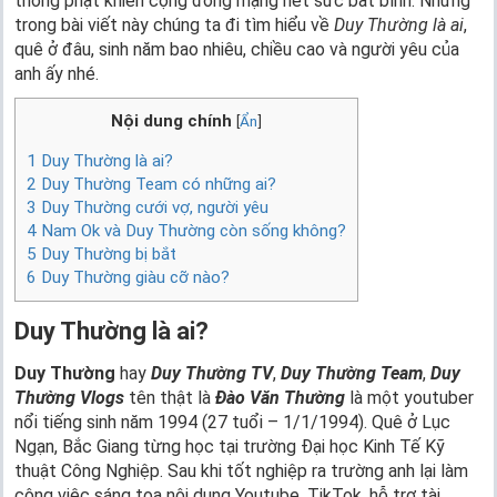
thông phạt khiến cộng đồng mạng hết sức bất bình. Nhưng
trong bài viết này chúng ta đi tìm hiểu về
Duy Thường là ai
,
quê ở đâu, sinh năm bao nhiêu, chiều cao và người yêu của
anh ấy nhé.
Nội dung chính
[
Ẩn
]
1
Duy Thường là ai?
2
Duy Thường Team có những ai?
3
Duy Thường cưới vợ, người yêu
4
Nam Ok và Duy Thường còn sống không?
5
Duy Thường bị bắt
6
Duy Thường giàu cỡ nào?
Duy Thường là ai?
Duy Thường
hay
Duy Thường TV
,
Duy Thường Team
,
Duy
Thường Vlogs
tên thật là
Đào Văn Thường
là một youtuber
nổi tiếng sinh năm 1994 (27 tuổi – 1/1/1994). Quê ở Lục
Ngạn, Bắc Giang từng học tại trường Đại học Kinh Tế Kỹ
thuật Công Nghiệp. Sau khi tốt nghiệp ra trường anh lại làm
công việc sáng tọa nội dung Youtube, TikTok. hỗ trợ tài