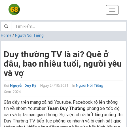
T
o
g
g
l
Home
/
Người Nổi Tiếng
e
n
a
Duy thường TV là ai? Quê ở
v
đâu, bao nhiêu tuổi, người yêu
i
g
và vợ
a
t
i
Bởi
Nguyễn Duy Kỳ
Ngày 24/10/2021
In
Người Nổi Tiếng
o
Xem: 2024
n
Gần đây trên mạng xã hội Youtube, Facebook rộ lên thông
tin về nhóm Youtuber
Team Duy Thường
phóng xe tốc độ
cao và bị tai nạn giao thông. Sự việc chưa hết lắng xuống thì
Duy Thường TV tiếp tục phóng xe nhanh và bị cảnh sát giao