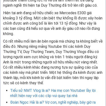
youtube thành công rực rỡ và đã làm thêm rất đa dạng
ngành nghề thì hiện tại Duy Thường đã trở lên rất giàu có.
Hiện tại anh đang sở hữu chiếc xe Mercedes E300 giá
khoảng 3 tỷ đồng. Một căn biệt thự khổng lồ được xây hoàn
chỉnh được anh công bố là lên tới 13 tỷ đồng. Như vậy là
các bạn cũng đã hiểu sơ qua về anh ấy giàu cỡ nào rồi đúng
không.
Có rất nhiều mối làm ăn bên ngoài mà chúng ta không biết về
điều đó. Nhưng riêng mảng Youtube thì các kênh Duy
Thường TV, Duy Thường Team, Duy Thường Vlogs đều có
lượng người xem cực khủng và trên 1 triệu người đăng ký.
Anh là một trong những người sở hữu nhiều nút vàng nhất.
Có rất nhiều kênh khác đang nương tựa sự quảng cáo của
các kênh này mà phát triển. Một hệ thống đa kênh được anh
thành lập, mỗi khi kênh bị vấn đề bật kiếm tiên thì ngay lập
tức sẽ có kênh thay thế.
Tiểu sử NMT Vlog là ai? Hai mẹ con Youtuber lầy lội
nhất hiện nay với các clip vui quay tại nhà
Đoàn Ngọc Hải là ai? Vợ con, nghề nghiệp, bây giờ ra