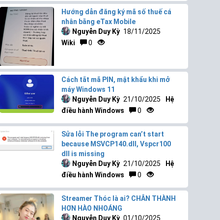
Hướng dẫn đăng ký mã số thuế cá
nhân bằng eTax Mobile
Nguyễn Duy Kỳ
18/11/2025
Wiki
0
Cách tắt mã PIN, mật khẩu khi mở
máy Windows 11
Nguyễn Duy Kỳ
21/10/2025
Hệ
điều hành Windows
0
Sửa lỗi The program can’t start
because MSVCP140.dll, Vspcr100
dll is missing
Nguyễn Duy Kỳ
21/10/2025
Hệ
điều hành Windows
0
Streamer Thóc là ai? CHÂN THÀNH
HƠN HÀO NHOÁNG
Nguyễn Duy Kỳ
01/10/2025