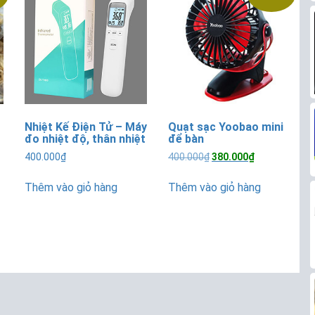
Nhiệt Kế Điện Tử – Máy
Quạt sạc Yoobao mini
đo nhiệt độ, thân nhiệt
để bàn
Giá
Giá
400.000
₫
400.000
₫
380.000
₫
gốc
hiện
là:
tại
Thêm vào giỏ hàng
Thêm vào giỏ hàng
400.000₫.
là:
0₫.
380.000₫.