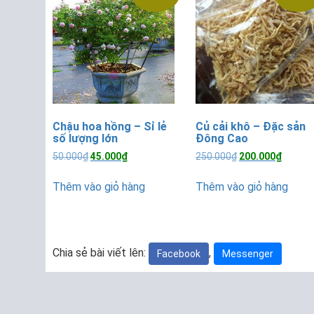
Chậu hoa hồng – Sỉ lẻ
Củ cải khô – Đặc sản
số lượng lớn
Đông Cao
Giá
Giá
Giá
Giá
50.000
₫
45.000
₫
250.000
₫
200.000
₫
gốc
hiện
gốc
hiện
là:
tại
là:
tại
Thêm vào giỏ hàng
Thêm vào giỏ hàng
50.000₫.
là:
250.000₫.
là:
45.000₫.
200.00
Chia sẻ bài viết lên:
,
Facebook
Messenger