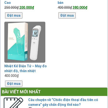
Cao
bàn
Giá
Giá
Giá
Giá
250.000
₫
200.000
₫
400.000
₫
380.000
₫
gốc
hiện
gốc
hiện
Đặt mua
Đặt mua
là:
tại
là:
tại
250.000₫.
là:
400.000₫.
là:
200.000₫.
380.000₫.
Nhiệt Kế Điện Tử – Máy đo
nhiệt độ, thân nhiệt
400.000
₫
Đặt mua
BÀI VIẾT MỚI NHẤT
Câu chuyện về “Chiếc điện thoại đầu tiên có
camera” gây chấn động thế nào?