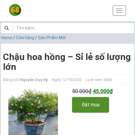
T
o
g
g
l
Home
/
Cửa hàng
/
Sản Phẩm Mới
e
n
a
Chậu hoa hồng – Sỉ lẻ số lượng
v
lớn
i
g
a
Đăng bởi
Nguyễn Duy Kỳ
Ngày 12/10/2020
Lượt xem: 6666
t
i
Giá
Giá
50.000
₫
45.000
₫
o
gốc
hiện
n
Đặt mua
là:
tại
50.000₫.
là:
45.000₫.