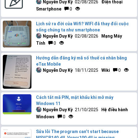
Nguyễn Duy Kỳ
02/08/2026
Điện thoại
Smartphone
0
Lịch sử ra đời của Wifi? WIFI đã thay đổi cuộc
sống chúng ta như smartphone
Nguyễn Duy Kỳ
02/08/2026
Mạng Máy
Tính
0
Hướng dẫn đăng ký mã số thuế cá nhân bằng
eTax Mobile
Nguyễn Duy Kỳ
18/11/2025
Wiki
0
Cách tắt mã PIN, mật khẩu khi mở máy
Windows 11
Nguyễn Duy Kỳ
21/10/2025
Hệ điều hành
Windows
0
Sửa lỗi The program can’t start because
MSVCP140.dll, Vspcr100 dll is missing