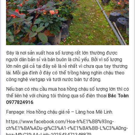
Đây là nơi sản xuất hoa số lượng rất lớn thường được
người dân bản sỉ và bán buôn là chủ yếu. Bởi vì số lượng
lớn nên giá cả tại đây sẽ là rẻ nhất vì chưa qua tay thương
lái. Mỗi gia đình ở đây có thể trồng hàng nghìn chậu theo
công nghệ vietgap và tưới nước bán tự động.
Nếu bạn có nhu cầu mua hoa hồng chậu số lượng lớn thì có
thể liên hệ với chúng tôi thông qua số điện thoại
Bác Toàn
0977824916
.
Fanpage: Hoa hồng chậu giá rẻ – Làng hoa Mê Linh.
https://www.facebook.com/Hoa-h%E1%BB%93ng-
ch%E1%BA%ADu-gi%C3%A1-r%E1%BA%BB-L%C3%A0ng-
hoa-M%C3%AA-Linh-102543471348879