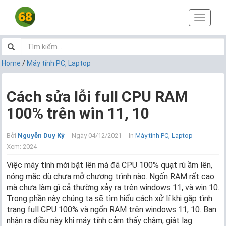
T
o
g
g
l
Home
/
Máy tính PC, Laptop
e
n
a
Cách sửa lỗi full CPU RAM
v
100% trên win 11, 10
i
g
a
Bởi
Nguyễn Duy Kỳ
Ngày 04/12/2021
In
Máy tính PC, Laptop
t
Xem: 2024
i
o
Việc máy tính mới bật lên mà đã CPU 100% quạt rú ầm lên,
n
nóng mặc dù chưa mở chương trình nào. Ngốn RAM rất cao
mà chưa làm gì cả thường xảy ra trên windows 11, và win 10.
Trong phần này chúng ta sẽ tìm hiểu cách xử lí khi gặp tình
trạng full CPU 100% và ngốn RAM trên windows 11, 10. Bạn
nhận ra điều này khi máy tính cảm thấy chậm, giật lag.