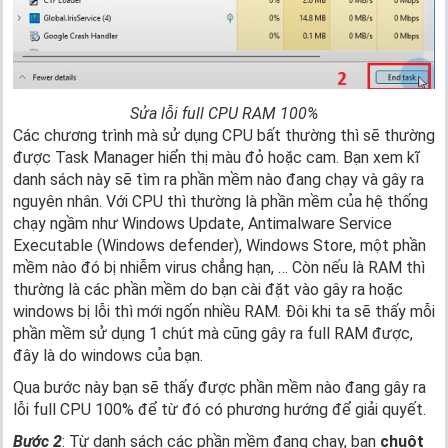
Sửa lỗi full CPU RAM 100%
Các chương trình mà sử dụng CPU bất thường thì sẽ thường
được Task Manager hiển thị màu đỏ hoặc cam. Bạn xem kĩ
danh sách này sẽ tìm ra phần mềm nào đang chạy và gây ra
nguyên nhân. Với CPU thì thường là phần mềm của hệ thống
chạy ngầm như Windows Update, Antimalware Service
Executable (Windows defender), Windows Store, một phần
mềm nào đó bị nhiễm virus chẳng hạn, … Còn nếu là RAM thì
thường là các phần mềm do bạn cài đặt vào gây ra hoặc
windows bị lỗi thì mới ngốn nhiều RAM. Đôi khi ta sẽ thấy mỗi
phần mềm sử dụng 1 chút mà cũng gây ra full RAM được,
đây là do windows của bạn.
Qua bước này bạn sẽ thấy được phần mềm nào đang gây ra
lỗi full CPU 100% để từ đó có phương hướng để giải quyết.
Bước 2
: Từ danh sách các phần mềm đang chạy, bạn
chuột