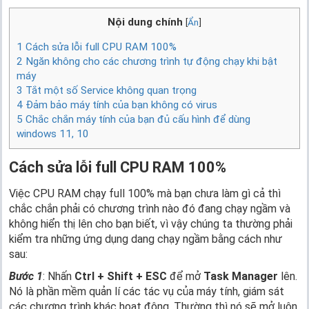
Nội dung chính
[
Ẩn
]
1
Cách sửa lỗi full CPU RAM 100%
2
Ngăn không cho các chương trình tự động chạy khi bật
máy
3
Tắt một số Service không quan trọng
4
Đảm bảo máy tính của bạn không có virus
5
Chắc chắn máy tính của bạn đủ cấu hình để dùng
windows 11, 10
Cách sửa lỗi full CPU RAM 100%
Việc CPU RAM chạy full 100% mà bạn chưa làm gì cả thì
chắc chắn phải có chương trình nào đó đang chạy ngầm và
không hiển thị lên cho bạn biết, vì vậy chúng ta thường phải
kiểm tra những ứng dụng dang chạy ngầm bằng cách như
sau:
Bước 1
: Nhấn
Ctrl + Shift + ESC
để mở
Task Manager
lên.
Nó là phần mềm quản lí các tác vụ của máy tính, giám sát
các chương trình khác hoạt động. Thường thì nó sẽ mở luôn