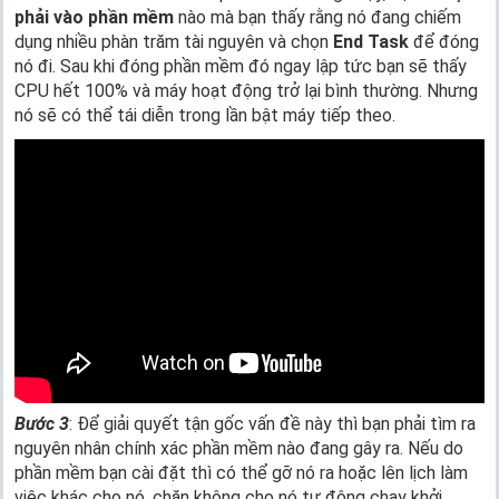
phải vào phần mềm
nào mà bạn thấy rằng nó đang chiếm
dụng nhiều phàn trăm tài nguyên và chọn
End Task
để đóng
nó đi. Sau khi đóng phần mềm đó ngay lập tức bạn sẽ thấy
CPU hết 100% và máy hoạt động trở lại bình thường. Nhưng
nó sẽ có thể tái diễn trong lần bật máy tiếp theo.
Bước 3
: Để giải quyết tận gốc vấn đề này thì bạn phải tìm ra
nguyên nhân chính xác phần mềm nào đang gây ra. Nếu do
phần mềm bạn cài đặt thì có thể gỡ nó ra hoặc lên lịch làm
việc khác cho nó, chặn không cho nó tự động chạy khởi