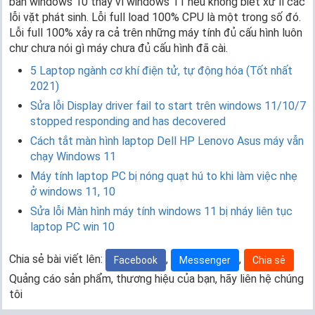
bản windows 10 thay vì windows 11 nếu không biết xử lí các
lỗi vặt phát sinh. Lỗi full load 100% CPU là một trong số đó.
Lỗi full 100% xảy ra cả trên những máy tính đủ cấu hình luôn
chư chưa nói gì máy chưa đủ cấu hình đã cài.
5 Laptop ngành cơ khí điện tử, tự động hóa (Tốt nhất
2021)
Sửa lỗi Display driver fail to start trên windows 11/10/7
stopped responding and has decovered
Cách tắt màn hình laptop Dell HP Lenovo Asus máy vẫn
chạy Windows 11
Máy tính laptop PC bị nóng quạt hú to khi làm việc nhẹ
ở windows 11, 10
Sửa lỗi Màn hình máy tính windows 11 bị nháy liên tục
laptop PC win 10
Chia sẻ bài viết lên:
,
,
Facebook
Messenger
Chia sẻ
Quảng cáo sản phẩm, thương hiệu của bạn, hãy liên hệ chúng
tôi