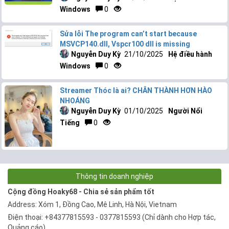
Windows
0
Sửa lỗi The program can’t start because
MSVCP140.dll, Vspcr100 dll is missing
Nguyễn Duy Kỳ
21/10/2025
Hệ điều hành
Windows
0
Streamer Thóc là ai? CHÂN THÀNH HƠN HÀO
NHOÁNG
Nguyễn Duy Kỳ
01/10/2025
Người Nổi
Tiếng
0
Thông tin doanh nghiệp
Cộng đồng Hoaky68 - Chia sẻ sản phẩm tốt
Address: Xóm 1, Đồng Cao, Mê Linh, Hà Nội, Vietnam
Điện thoại: +84377815593 - 0377815593 (Chỉ dành cho Hợp tác,
Quảng cáo)