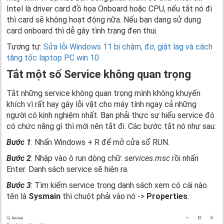
Intel là driver card đồ họa Onboard hoặc CPU, nếu tắt nó đi
thì card sẽ không hoạt động nữa. Nếu bạn dang sử dụng
card onboard thì dễ gây tình trạng đen thui.
Tương tự:
Sửa lỗi Windows 11 bị chậm, đơ, giật lag và cách
tăng tốc laptop PC win 10
Tắt một số Service không quan trọng
Tắt những service không quan trọng mình không khuyến
khích vì rất hay gây lỗi vặt cho máy tính ngay cả những
người có kinh nghiệm nhất. Bạn phải thực sự hiểu service đó
có chức năng gì thì mới nên tắt đi. Các bước tắt nó như sau:
Bước 1
: Nhấn Windows + R để mở cửa sổ RUN.
Bước 2
: Nhập vào ô run dòng chữ:
services.msc
rồi nhấn
Enter. Danh sách service sẽ hiện ra.
Bước 3
: Tìm kiếm service trong danh sách xem có cái nào
tên là
Sysmain
thì chuột phải vào nó ->
Properties
.