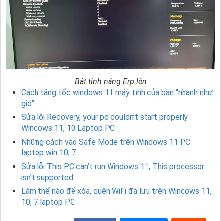
Bật tính năng Erp lên
Cách tăng tốc windows 11 máy tính của bạn “nhanh như
gió”
Sửa lỗi Recovery, your pc couldn’t start properly
Windows 11, 10 Laptop PC
Những cách vào Safe Mode trên Windows 11 PC
laptop win 10, 7
Sửa lỗi This PC can’t run Windows 11, This processor
isn’t supported
Làm thế nào để xóa, quên WiFi đã lưu trên Windows 11,
10, 7 laptop PC