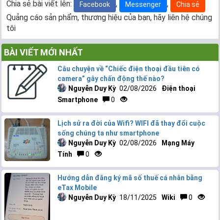
Chia sẻ bài viết lên:
,
,
Facebook
Messenger
Chia sẻ
Quảng cáo sản phẩm, thương hiệu của bạn, hãy liên hệ chúng
tôi
BÀI VIẾT MỚI NHẤT
Câu chuyện về “Chiếc điện thoại đầu tiên có
camera” gây chấn động thế nào?
Nguyễn Duy Kỳ
02/08/2026
Điện thoại
Smartphone
0
Lịch sử ra đời của Wifi? WIFI đã thay đổi cuộc
sống chúng ta như smartphone
Nguyễn Duy Kỳ
02/08/2026
Mạng Máy
Tính
0
Hướng dẫn đăng ký mã số thuế cá nhân bằng
eTax Mobile
Nguyễn Duy Kỳ
18/11/2025
Wiki
0