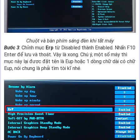
Chuột và bàn phím sáng đèn khi tắt máy
Bước 3
: Chỉnh mục
Erp
từ Disabled thành Enabled. Nhấn F10
Enter để lưu và thoát. Vậy là xong. Chú ý, một số máy thì
mục này lại được đặt tên là Eup hoặc 1 dòng chữ dài có chữ
Eup, nói chung là phải tìm tòi kĩ nhé.