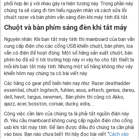
phối hợp ăn ý với nhau gây ra hiện tượng này. Trong phần này
chúng ta sẽ cùng đi tìm hiểu nguyên nhân và cách sửa lỗi
chuột razer và bàn phím vẫn sáng đèn khi máy tính đã tắt.
Chuột và bàn phím sáng đèn khi tắt máy
Nguyên nhân: Khi bạn tắt máy tính thì mainboard của bạn vẫn
cung cấp điện cho các cổng USB khiến chuột, bàn phím, loa
vẫn có điện để hoạt động. Một số hãng sản xuất chuột, bàn
phím họ đã xử lí tới trường hợp này vì vậy họ cho tắt thiết bị
mỗi khi bạn tắt máy tính. Nhưng một số hãng không như vậy
khiến hôm nay chúng ta có bài viết này.
Các hãng có gear phổ biến hiện nay như: Razer deathadder
essential, chuột logitech, fuhlen, asus, a4tech, genius, dareu,
dell, havit, targus, newmen,.. Bàn phím thì cũng có Akko,
ajazz, acer, bosston, corsair, ducky, edra, ..
Công việc cần làm của chúng ta là phải tắt nguồn điện này
đi. Yêu cầu mainboard không cung cấp nguồn điện cho cổng
usb khi tắt máy tính. Để làm được điều đó chúng ta cần phải
vào bios. Bạn nào chưa biết thì hãy đọc bài viết “
Cách vào