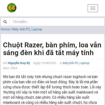
T
o
g
g
l
Home
/
Máy tính PC, Laptop
e
n
a
Chuột Razer, bàn phím, loa vẫn
v
sáng đèn khi đã tắt máy tính
i
g
a
Bởi
Nguyễn Duy Kỳ
Ngày 19/08/2022
In
Máy tính PC, Laptop
t
Xem: 2024
i
o
Khi bạn đã tắt máy tính nhưng chuột razer logitech và bàn
n
phím của bạn vẫn có điện và hoạt động. Đây là lỗi mà phần
cứng chưa được thiết lập để tương thích hoàn toàn. Lỗi này
thường chỉ xảy ra trên một số hãng sản xuất mainboard và
một số hãng chuột, bàn phím. Có nhiều hãng sản xuất
mianboard và cũng có nhiều hãng sản xuất chuột, họ chưa