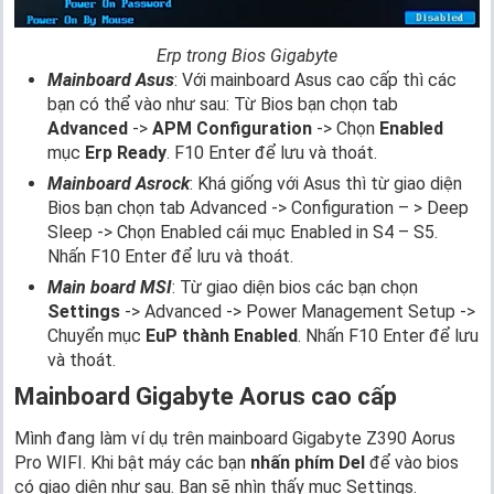
Erp trong Bios Gigabyte
Mainboard Asus
: Với mainboard Asus cao cấp thì các
bạn có thể vào như sau: Từ Bios bạn chọn tab
Advanced
->
APM Configuration
-> Chọn
Enabled
mục
Erp Ready
. F10 Enter để lưu và thoát.
Mainboard Asrock
: Khá giống với Asus thì từ giao diện
Bios bạn chọn tab Advanced -> Configuration – > Deep
Sleep -> Chọn Enabled cái mục Enabled in S4 – S5.
Nhấn F10 Enter để lưu và thoát.
Main board MSI
: Từ giao diện bios các bạn chọn
Settings
-> Advanced -> Power Management Setup ->
Chuyển mục
EuP thành Enabled
. Nhấn F10 Enter để lưu
và thoát.
Mainboard Gigabyte Aorus cao cấp
Mình đang làm ví dụ trên mainboard Gigabyte Z390 Aorus
Pro WIFI. Khi bật máy các bạn
nhấn phím Del
để vào bios
có giao diện như sau. Bạn sẽ nhìn thấy mục Settings.